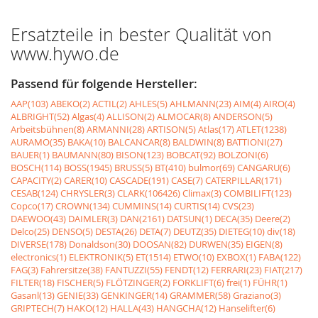
Ersatzteile in bester Qualität von
www.hywo.de
Passend für folgende Hersteller:
AAP(103)
ABEKO(2)
ACTIL(2)
AHLES(5)
AHLMANN(23)
AIM(4)
AIRO(4)
ALBRIGHT(52)
Algas(4)
ALLISON(2)
ALMOCAR(8)
ANDERSON(5)
Arbeitsbühnen(8)
ARMANNI(28)
ARTISON(5)
Atlas(17)
ATLET(1238)
AURAMO(35)
BAKA(10)
BALCANCAR(8)
BALDWIN(8)
BATTIONI(27)
BAUER(1)
BAUMANN(80)
BISON(123)
BOBCAT(92)
BOLZONI(6)
BOSCH(114)
BOSS(1945)
BRUSS(5)
BT(410)
bulmor(69)
CANGARU(6)
CAPACITY(2)
CARER(10)
CASCADE(191)
CASE(7)
CATERPILLAR(171)
CESAB(124)
CHRYSLER(3)
CLARK(106426)
Climax(3)
COMBILIFT(123)
Copco(17)
CROWN(134)
CUMMINS(14)
CURTIS(14)
CVS(23)
DAEWOO(43)
DAIMLER(3)
DAN(2161)
DATSUN(1)
DECA(35)
Deere(2)
Delco(25)
DENSO(5)
DESTA(26)
DETA(7)
DEUTZ(35)
DIETEG(10)
div(18)
DIVERSE(178)
Donaldson(30)
DOOSAN(82)
DURWEN(35)
EIGEN(8)
electronics(1)
ELEKTRONIK(5)
ET(1514)
ETWO(10)
EXBOX(1)
FABA(122)
FAG(3)
Fahrersitze(38)
FANTUZZI(55)
FENDT(12)
FERRARI(23)
FIAT(217)
FILTER(18)
FISCHER(5)
FLÖTZINGER(2)
FORKLIFT(6)
frei(1)
FÜHR(1)
Gasanl(13)
GENIE(33)
GENKINGER(14)
GRAMMER(58)
Graziano(3)
GRIPTECH(7)
HAKO(12)
HALLA(43)
HANGCHA(12)
Hanselifter(6)