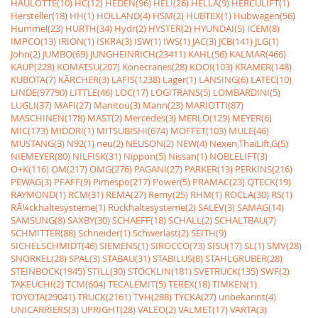
HAULOTTE(10)
HC(12)
HEDEN(96)
HELI(26)
HELLA(9)
HERCULIFT(1)
Hersteller(18)
HH(1)
HOLLAND(4)
HSM(2)
HUBTEX(1)
Hubwagen(56)
Hummel(23)
HURTH(34)
Hydr(2)
HYSTER(2)
HYUNDAI(5)
ICEM(8)
IMPCO(13)
IRION(1)
ISKRA(3)
ISW(1)
IWS(1)
JAC(3)
JCB(141)
JLG(1)
John(2)
JUMBO(69)
JUNGHEINRICH(23411)
KAHL(56)
KALMAR(466)
KAUP(228)
KOMATSU(207)
Konecranes(28)
KOOI(103)
KRAMER(148)
KUBOTA(7)
KÃRCHER(3)
LAFIS(1238)
Lager(1)
LANSING(6)
LATEC(10)
LINDE(97790)
LITTLE(46)
LOC(17)
LOGITRANS(5)
LOMBARDINI(5)
LUGLI(37)
MAFI(27)
Manitou(3)
Mann(23)
MARIOTTI(87)
MASCHINEN(178)
MAST(2)
Mercedes(3)
MERLO(129)
MEYER(6)
MIC(173)
MIDORI(1)
MITSUBISHI(674)
MOFFET(103)
MULE(46)
MUSTANG(3)
N92(1)
neu(2)
NEUSON(2)
NEW(4)
Nexen,ThaiLift,G(5)
NIEMEYER(80)
NILFISK(31)
Nippon(5)
Nissan(1)
NOBLELIFT(3)
O+K(116)
OM(217)
OMG(276)
PAGANI(27)
PARKER(13)
PERKINS(216)
PEWAG(3)
PFAFF(9)
Pimespo(217)
Power(5)
PRAMAC(23)
QTECK(19)
RAYMOND(1)
RCM(31)
REMA(27)
Remy(25)
RHM(1)
ROCLA(30)
RS(1)
RÃ¼ckhaltesysteme(1)
Rückhaltesysteme(2)
SALEV(3)
SAMAG(14)
SAMSUNG(8)
SAXBY(30)
SCHAEFF(18)
SCHALL(2)
SCHALTBAU(7)
SCHMITTER(88)
Schneider(1)
Schwerlast(2)
SEITH(9)
SICHELSCHMIDT(46)
SIEMENS(1)
SIROCCO(73)
SISU(17)
SL(1)
SMV(28)
SNORKEL(28)
SPAL(3)
STABAU(31)
STABILUS(8)
STAHLGRUBER(28)
STEINBOCK(1945)
STILL(30)
STÖCKLIN(181)
SVETRUCK(135)
SWF(2)
TAKEUCHI(2)
TCM(604)
TECALEMIT(5)
TEREX(18)
TIMKEN(1)
TOYOTA(29041)
TRUCK(2161)
TVH(288)
TYCKA(27)
unbekannt(4)
UNICARRIERS(3)
UPRIGHT(28)
VALEO(2)
VALMET(17)
VARTA(3)