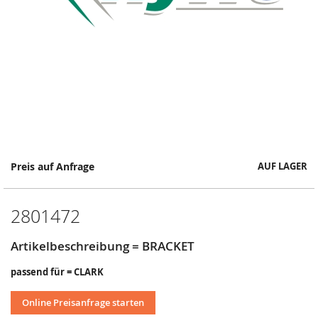
Springe
Preis auf Anfrage
AUF LAGER
zum
Anfang
der
2801472
Bildergalerie
Artikelbeschreibung = BRACKET
passend für = CLARK
Online Preisanfrage starten