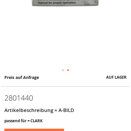
Springe
Preis auf Anfrage
AUF LAGER
zum
Anfang
der
2801440
Bildergalerie
Artikelbeschreibung = A-BILD
passend für = CLARK