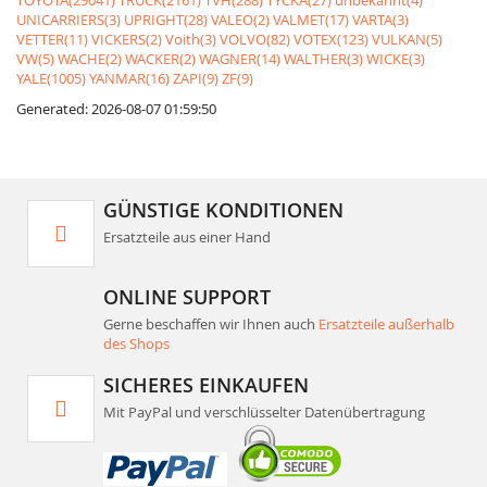
TOYOTA(29041)
TRUCK(2161)
TVH(288)
TYCKA(27)
unbekannt(4)
UNICARRIERS(3)
UPRIGHT(28)
VALEO(2)
VALMET(17)
VARTA(3)
VETTER(11)
VICKERS(2)
Voith(3)
VOLVO(82)
VOTEX(123)
VULKAN(5)
VW(5)
WACHE(2)
WACKER(2)
WAGNER(14)
WALTHER(3)
WICKE(3)
YALE(1005)
YANMAR(16)
ZAPI(9)
ZF(9)
Generated: 2026-08-07 01:59:50
GÜNSTIGE KONDITIONEN
Ersatzteile aus einer Hand
ONLINE SUPPORT
Gerne beschaffen wir Ihnen auch
Ersatzteile außerhalb
des Shops
SICHERES EINKAUFEN
Mit PayPal und verschlüsselter Datenübertragung