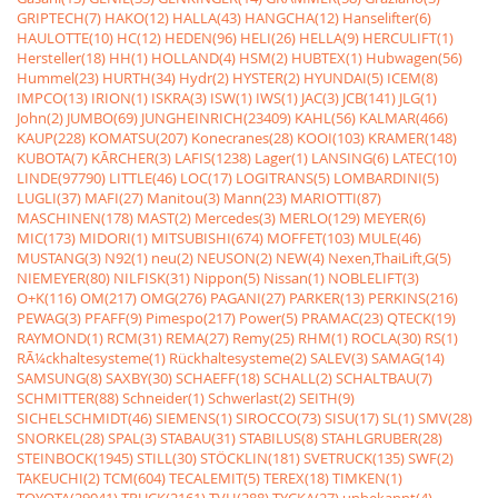
GRIPTECH(7)
HAKO(12)
HALLA(43)
HANGCHA(12)
Hanselifter(6)
HAULOTTE(10)
HC(12)
HEDEN(96)
HELI(26)
HELLA(9)
HERCULIFT(1)
Hersteller(18)
HH(1)
HOLLAND(4)
HSM(2)
HUBTEX(1)
Hubwagen(56)
Hummel(23)
HURTH(34)
Hydr(2)
HYSTER(2)
HYUNDAI(5)
ICEM(8)
IMPCO(13)
IRION(1)
ISKRA(3)
ISW(1)
IWS(1)
JAC(3)
JCB(141)
JLG(1)
John(2)
JUMBO(69)
JUNGHEINRICH(23409)
KAHL(56)
KALMAR(466)
KAUP(228)
KOMATSU(207)
Konecranes(28)
KOOI(103)
KRAMER(148)
KUBOTA(7)
KÃRCHER(3)
LAFIS(1238)
Lager(1)
LANSING(6)
LATEC(10)
LINDE(97790)
LITTLE(46)
LOC(17)
LOGITRANS(5)
LOMBARDINI(5)
LUGLI(37)
MAFI(27)
Manitou(3)
Mann(23)
MARIOTTI(87)
MASCHINEN(178)
MAST(2)
Mercedes(3)
MERLO(129)
MEYER(6)
MIC(173)
MIDORI(1)
MITSUBISHI(674)
MOFFET(103)
MULE(46)
MUSTANG(3)
N92(1)
neu(2)
NEUSON(2)
NEW(4)
Nexen,ThaiLift,G(5)
NIEMEYER(80)
NILFISK(31)
Nippon(5)
Nissan(1)
NOBLELIFT(3)
O+K(116)
OM(217)
OMG(276)
PAGANI(27)
PARKER(13)
PERKINS(216)
PEWAG(3)
PFAFF(9)
Pimespo(217)
Power(5)
PRAMAC(23)
QTECK(19)
RAYMOND(1)
RCM(31)
REMA(27)
Remy(25)
RHM(1)
ROCLA(30)
RS(1)
RÃ¼ckhaltesysteme(1)
Rückhaltesysteme(2)
SALEV(3)
SAMAG(14)
SAMSUNG(8)
SAXBY(30)
SCHAEFF(18)
SCHALL(2)
SCHALTBAU(7)
SCHMITTER(88)
Schneider(1)
Schwerlast(2)
SEITH(9)
SICHELSCHMIDT(46)
SIEMENS(1)
SIROCCO(73)
SISU(17)
SL(1)
SMV(28)
SNORKEL(28)
SPAL(3)
STABAU(31)
STABILUS(8)
STAHLGRUBER(28)
STEINBOCK(1945)
STILL(30)
STÖCKLIN(181)
SVETRUCK(135)
SWF(2)
TAKEUCHI(2)
TCM(604)
TECALEMIT(5)
TEREX(18)
TIMKEN(1)