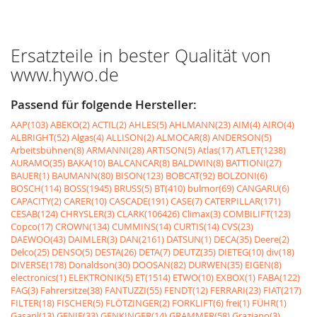
Ersatzteile in bester Qualität von
www.hywo.de
Passend für folgende Hersteller:
AAP(103)
ABEKO(2)
ACTIL(2)
AHLES(5)
AHLMANN(23)
AIM(4)
AIRO(4)
ALBRIGHT(52)
Algas(4)
ALLISON(2)
ALMOCAR(8)
ANDERSON(5)
Arbeitsbühnen(8)
ARMANNI(28)
ARTISON(5)
Atlas(17)
ATLET(1238)
AURAMO(35)
BAKA(10)
BALCANCAR(8)
BALDWIN(8)
BATTIONI(27)
BAUER(1)
BAUMANN(80)
BISON(123)
BOBCAT(92)
BOLZONI(6)
BOSCH(114)
BOSS(1945)
BRUSS(5)
BT(410)
bulmor(69)
CANGARU(6)
CAPACITY(2)
CARER(10)
CASCADE(191)
CASE(7)
CATERPILLAR(171)
CESAB(124)
CHRYSLER(3)
CLARK(106426)
Climax(3)
COMBILIFT(123)
Copco(17)
CROWN(134)
CUMMINS(14)
CURTIS(14)
CVS(23)
DAEWOO(43)
DAIMLER(3)
DAN(2161)
DATSUN(1)
DECA(35)
Deere(2)
Delco(25)
DENSO(5)
DESTA(26)
DETA(7)
DEUTZ(35)
DIETEG(10)
div(18)
DIVERSE(178)
Donaldson(30)
DOOSAN(82)
DURWEN(35)
EIGEN(8)
electronics(1)
ELEKTRONIK(5)
ET(1514)
ETWO(10)
EXBOX(1)
FABA(122)
FAG(3)
Fahrersitze(38)
FANTUZZI(55)
FENDT(12)
FERRARI(23)
FIAT(217)
FILTER(18)
FISCHER(5)
FLÖTZINGER(2)
FORKLIFT(6)
frei(1)
FÜHR(1)
Gasanl(13)
GENIE(33)
GENKINGER(14)
GRAMMER(58)
Graziano(3)