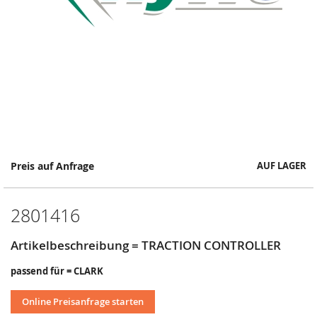
Springe
Preis auf Anfrage
AUF LAGER
zum
Anfang
der
2801416
Bildergalerie
Artikelbeschreibung = TRACTION CONTROLLER
passend für = CLARK
Online Preisanfrage starten