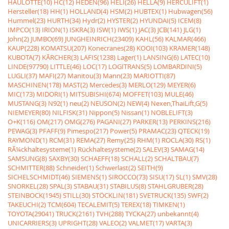
HAULOTTE(10)
HC(12)
HEDEN(96)
HELI(26)
HELLA(9)
HERCULIFT(1)
Hersteller(18)
HH(1)
HOLLAND(4)
HSM(2)
HUBTEX(1)
Hubwagen(56)
Hummel(23)
HURTH(34)
Hydr(2)
HYSTER(2)
HYUNDAI(5)
ICEM(8)
IMPCO(13)
IRION(1)
ISKRA(3)
ISW(1)
IWS(1)
JAC(3)
JCB(141)
JLG(1)
John(2)
JUMBO(69)
JUNGHEINRICH(23409)
KAHL(56)
KALMAR(466)
KAUP(228)
KOMATSU(207)
Konecranes(28)
KOOI(103)
KRAMER(148)
KUBOTA(7)
KÃRCHER(3)
LAFIS(1238)
Lager(1)
LANSING(6)
LATEC(10)
LINDE(97790)
LITTLE(46)
LOC(17)
LOGITRANS(5)
LOMBARDINI(5)
LUGLI(37)
MAFI(27)
Manitou(3)
Mann(23)
MARIOTTI(87)
MASCHINEN(178)
MAST(2)
Mercedes(3)
MERLO(129)
MEYER(6)
MIC(173)
MIDORI(1)
MITSUBISHI(674)
MOFFET(103)
MULE(46)
MUSTANG(3)
N92(1)
neu(2)
NEUSON(2)
NEW(4)
Nexen,ThaiLift,G(5)
NIEMEYER(80)
NILFISK(31)
Nippon(5)
Nissan(1)
NOBLELIFT(3)
O+K(116)
OM(217)
OMG(276)
PAGANI(27)
PARKER(13)
PERKINS(216)
PEWAG(3)
PFAFF(9)
Pimespo(217)
Power(5)
PRAMAC(23)
QTECK(19)
RAYMOND(1)
RCM(31)
REMA(27)
Remy(25)
RHM(1)
ROCLA(30)
RS(1)
RÃ¼ckhaltesysteme(1)
Rückhaltesysteme(2)
SALEV(3)
SAMAG(14)
SAMSUNG(8)
SAXBY(30)
SCHAEFF(18)
SCHALL(2)
SCHALTBAU(7)
SCHMITTER(88)
Schneider(1)
Schwerlast(2)
SEITH(9)
SICHELSCHMIDT(46)
SIEMENS(1)
SIROCCO(73)
SISU(17)
SL(1)
SMV(28)
SNORKEL(28)
SPAL(3)
STABAU(31)
STABILUS(8)
STAHLGRUBER(28)
STEINBOCK(1945)
STILL(30)
STÖCKLIN(181)
SVETRUCK(135)
SWF(2)
TAKEUCHI(2)
TCM(604)
TECALEMIT(5)
TEREX(18)
TIMKEN(1)
TOYOTA(29041)
TRUCK(2161)
TVH(288)
TYCKA(27)
unbekannt(4)
UNICARRIERS(3)
UPRIGHT(28)
VALEO(2)
VALMET(17)
VARTA(3)