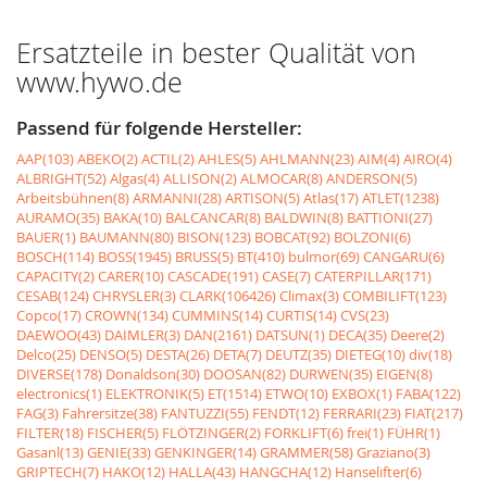
Ersatzteile in bester Qualität von
www.hywo.de
Passend für folgende Hersteller:
AAP(103)
ABEKO(2)
ACTIL(2)
AHLES(5)
AHLMANN(23)
AIM(4)
AIRO(4)
ALBRIGHT(52)
Algas(4)
ALLISON(2)
ALMOCAR(8)
ANDERSON(5)
Arbeitsbühnen(8)
ARMANNI(28)
ARTISON(5)
Atlas(17)
ATLET(1238)
AURAMO(35)
BAKA(10)
BALCANCAR(8)
BALDWIN(8)
BATTIONI(27)
BAUER(1)
BAUMANN(80)
BISON(123)
BOBCAT(92)
BOLZONI(6)
BOSCH(114)
BOSS(1945)
BRUSS(5)
BT(410)
bulmor(69)
CANGARU(6)
CAPACITY(2)
CARER(10)
CASCADE(191)
CASE(7)
CATERPILLAR(171)
CESAB(124)
CHRYSLER(3)
CLARK(106426)
Climax(3)
COMBILIFT(123)
Copco(17)
CROWN(134)
CUMMINS(14)
CURTIS(14)
CVS(23)
DAEWOO(43)
DAIMLER(3)
DAN(2161)
DATSUN(1)
DECA(35)
Deere(2)
Delco(25)
DENSO(5)
DESTA(26)
DETA(7)
DEUTZ(35)
DIETEG(10)
div(18)
DIVERSE(178)
Donaldson(30)
DOOSAN(82)
DURWEN(35)
EIGEN(8)
electronics(1)
ELEKTRONIK(5)
ET(1514)
ETWO(10)
EXBOX(1)
FABA(122)
FAG(3)
Fahrersitze(38)
FANTUZZI(55)
FENDT(12)
FERRARI(23)
FIAT(217)
FILTER(18)
FISCHER(5)
FLÖTZINGER(2)
FORKLIFT(6)
frei(1)
FÜHR(1)
Gasanl(13)
GENIE(33)
GENKINGER(14)
GRAMMER(58)
Graziano(3)
GRIPTECH(7)
HAKO(12)
HALLA(43)
HANGCHA(12)
Hanselifter(6)