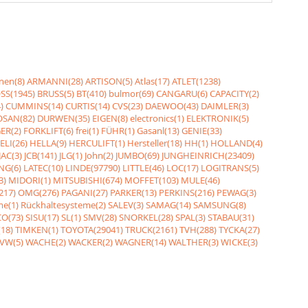
nen(8)
ARMANNI(28)
ARTISON(5)
Atlas(17)
ATLET(1238)
SS(1945)
BRUSS(5)
BT(410)
bulmor(69)
CANGARU(6)
CAPACITY(2)
)
CUMMINS(14)
CURTIS(14)
CVS(23)
DAEWOO(43)
DAIMLER(3)
SAN(82)
DURWEN(35)
EIGEN(8)
electronics(1)
ELEKTRONIK(5)
ER(2)
FORKLIFT(6)
frei(1)
FÜHR(1)
Gasanl(13)
GENIE(33)
ELI(26)
HELLA(9)
HERCULIFT(1)
Hersteller(18)
HH(1)
HOLLAND(4)
JAC(3)
JCB(141)
JLG(1)
John(2)
JUMBO(69)
JUNGHEINRICH(23409)
NG(6)
LATEC(10)
LINDE(97790)
LITTLE(46)
LOC(17)
LOGITRANS(5)
3)
MIDORI(1)
MITSUBISHI(674)
MOFFET(103)
MULE(46)
217)
OMG(276)
PAGANI(27)
PARKER(13)
PERKINS(216)
PEWAG(3)
me(1)
Rückhaltesysteme(2)
SALEV(3)
SAMAG(14)
SAMSUNG(8)
O(73)
SISU(17)
SL(1)
SMV(28)
SNORKEL(28)
SPAL(3)
STABAU(31)
18)
TIMKEN(1)
TOYOTA(29041)
TRUCK(2161)
TVH(288)
TYCKA(27)
VW(5)
WACHE(2)
WACKER(2)
WAGNER(14)
WALTHER(3)
WICKE(3)