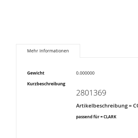
Springe
zum
Anfang
Mehr Informationen
der
Bildergalerie
Mehr
Gewicht
0.000000
Informationen
Kurzbeschreibung
2801369
Artikelbeschreibung = 
passend für = CLARK