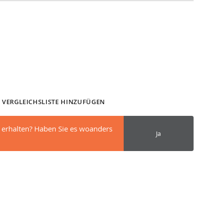
 VERGLEICHSLISTE HINZUFÜGEN
 erhalten? Haben Sie es woanders
Ja