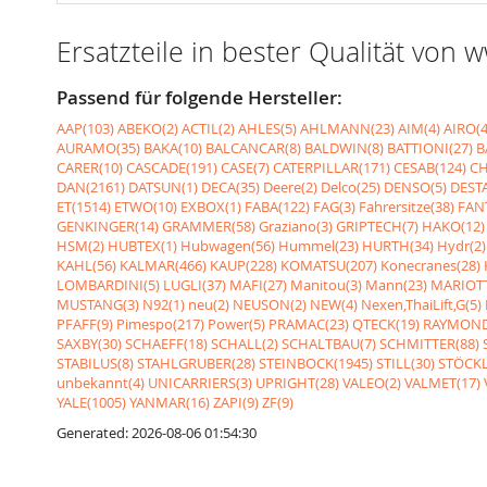
Ersatzteile in bester Qualität von
Passend für folgende Hersteller:
AAP(103)
ABEKO(2)
ACTIL(2)
AHLES(5)
AHLMANN(23)
AIM(4)
AIRO(4
AURAMO(35)
BAKA(10)
BALCANCAR(8)
BALDWIN(8)
BATTIONI(27)
B
CARER(10)
CASCADE(191)
CASE(7)
CATERPILLAR(171)
CESAB(124)
CH
DAN(2161)
DATSUN(1)
DECA(35)
Deere(2)
Delco(25)
DENSO(5)
DESTA
ET(1514)
ETWO(10)
EXBOX(1)
FABA(122)
FAG(3)
Fahrersitze(38)
FANT
GENKINGER(14)
GRAMMER(58)
Graziano(3)
GRIPTECH(7)
HAKO(12)
HSM(2)
HUBTEX(1)
Hubwagen(56)
Hummel(23)
HURTH(34)
Hydr(2)
KAHL(56)
KALMAR(466)
KAUP(228)
KOMATSU(207)
Konecranes(28)
LOMBARDINI(5)
LUGLI(37)
MAFI(27)
Manitou(3)
Mann(23)
MARIOTT
MUSTANG(3)
N92(1)
neu(2)
NEUSON(2)
NEW(4)
Nexen,ThaiLift,G(5)
PFAFF(9)
Pimespo(217)
Power(5)
PRAMAC(23)
QTECK(19)
RAYMOND
SAXBY(30)
SCHAEFF(18)
SCHALL(2)
SCHALTBAU(7)
SCHMITTER(88)
STABILUS(8)
STAHLGRUBER(28)
STEINBOCK(1945)
STILL(30)
STÖCKL
unbekannt(4)
UNICARRIERS(3)
UPRIGHT(28)
VALEO(2)
VALMET(17)
YALE(1005)
YANMAR(16)
ZAPI(9)
ZF(9)
Generated: 2026-08-06 01:54:30