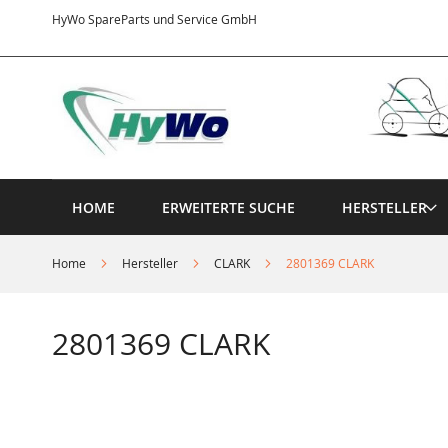
Direkt
HyWo SpareParts und Service GmbH
zum
Inhalt
HOME
ERWEITERTE SUCHE
HERSTELLER
Home
Hersteller
CLARK
2801369 CLARK
2801369 CLARK
Springe
zum
Ende