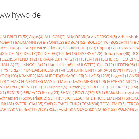
 www.hywo.de
)
ALBRIGHT(52)
Algas(4)
ALLISON(2)
ALMOCAR(8)
ANDERSON(5)
Arbeitsbüh
AUER(1)
BAUMANN(80)
BISON(123)
BOBCAT(92)
BOLZONI(6)
BOSCH(114)
BO
RYSLER(3)
CLARK(106426)
Climax(3)
COMBILIFT(123)
Copco(17)
CROWN(134
(26)
DETA(7)
DEUTZ(35)
DIETEG(10)
div(18)
DIVERSE(178)
Donaldson(30)
DOO
UZZI(55)
FENDT(12)
FERRARI(23)
FIAT(217)
FILTER(18)
FISCHER(5)
FLÖTZING
HALLA(43)
HANGCHA(12)
Hanselifter(6)
HAULOTTE(10)
HC(12)
HEDEN(96)
H
HYSTER(2)
HYUNDAI(5)
ICEM(8)
IMPCO(13)
IRION(1)
ISKRA(3)
ISW(1)
IWS(1)
KOOI(103)
KRAMER(148)
KUBOTA(7)
KÃRCHER(3)
LAFIS(1238)
Lager(1)
LANSI
I(87)
MASCHINEN(178)
MAST(2)
Mercedes(3)
MERLO(129)
MEYER(6)
MIC(17
NIEMEYER(80)
NILFISK(31)
Nippon(5)
Nissan(1)
NOBLELIFT(3)
O+K(116)
OM(
(1)
RCM(31)
REMA(27)
Remy(25)
RHM(1)
ROCLA(30)
RS(1)
RÃ¼ckhaltesyste
Schneider(1)
Schwerlast(2)
SEITH(9)
SICHELSCHMIDT(46)
SIEMENS(1)
SIROCC
IN(181)
SVETRUCK(135)
SWF(2)
TAKEUCHI(2)
TCM(604)
TECALEMIT(5)
TEREX(
VARTA(3)
VETTER(11)
VICKERS(2)
Voith(3)
VOLVO(82)
VOTEX(123)
VULKAN(5)