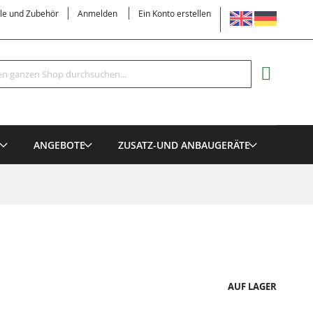
SPRACHE
ile und Zubehör
Anmelden
Ein Konto erstellen
Suche
MEIN EI
E
ANGEBOTE
ZUSATZ-UND ANBAUGERÄTE
AUF LAGER