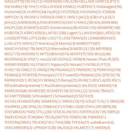
HAULOTTE(10)
HC(12)
HEDEN(96)
HELI(26)
HELLA(9)
HERCULIFT(1)
Hersteller(18)
HH(1)
HOLLAND(4)
HSM(2)
HUBTEX(1)
Hubwagen(56)
Hummel(23)
HURTH(34)
Hydr(2)
HYSTER(2)
HYUNDAI(5)
ICEM(8)
IMPCO(13)
IRION(1)
ISKRA(3)
ISW(1)
IWS(1)
JAC(3)
JCB(141)
JLG(1)
John(2)
JUMBO(69)
JUNGHEINRICH(23411)
KAHL(56)
KALMAR(466)
KAUP(228)
KOMATSU(207)
Konecranes(28)
KOOI(103)
KRAMER(148)
KUBOTA(7)
KÃRCHER(3)
LAFIS(1238)
Lager(1)
LANSING(6)
LATEC(10)
LINDE(97790)
LITTLE(46)
LOC(17)
LOGITRANS(5)
LOMBARDINI(5)
LUGLI(37)
MAFI(27)
Manitou(3)
Mann(23)
MARIOTTI(87)
MASCHINEN(178)
MAST(2)
Mercedes(3)
MERLO(129)
MEYER(6)
MIC(173)
MIDORI(1)
MITSUBISHI(674)
MOFFET(103)
MULE(46)
MUSTANG(3)
N92(1)
neu(2)
NEUSON(2)
NEW(4)
Nexen,ThaiLift,G(5)
NIEMEYER(80)
NILFISK(31)
Nippon(5)
Nissan(1)
NOBLELIFT(3)
O+K(116)
OM(217)
OMG(276)
PAGANI(27)
PARKER(13)
PERKINS(216)
PEWAG(3)
PFAFF(9)
Pimespo(217)
Power(5)
PRAMAC(23)
QTECK(19)
RAYMOND(1)
RCM(31)
REMA(27)
Remy(25)
RHM(1)
ROCLA(30)
RS(1)
RÃ¼ckhaltesysteme(1)
Rückhaltesysteme(2)
SALEV(3)
SAMAG(14)
SAMSUNG(8)
SAXBY(30)
SCHAEFF(18)
SCHALL(2)
SCHALTBAU(7)
SCHMITTER(88)
Schneider(1)
Schwerlast(2)
SEITH(9)
SICHELSCHMIDT(46)
SIEMENS(1)
SIROCCO(73)
SISU(17)
SL(1)
SMV(28)
SNORKEL(28)
SPAL(3)
STABAU(31)
STABILUS(8)
STAHLGRUBER(28)
STEINBOCK(1945)
STILL(30)
STÖCKLIN(181)
SVETRUCK(135)
SWF(2)
TAKEUCHI(2)
TCM(604)
TECALEMIT(5)
TEREX(18)
TIMKEN(1)
TOYOTA(29041)
TRUCK(2161)
TVH(288)
TYCKA(27)
unbekannt(4)
UNICARRIERS(3)
UPRIGHT(28)
VALEO(2)
VALMET(17)
VARTA(3)