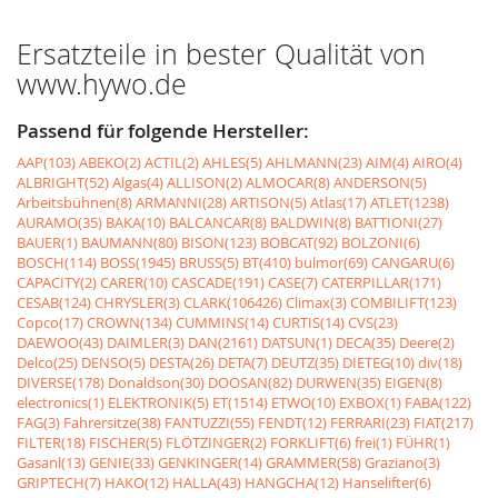
Ersatzteile in bester Qualität von
www.hywo.de
Passend für folgende Hersteller:
AAP(103)
ABEKO(2)
ACTIL(2)
AHLES(5)
AHLMANN(23)
AIM(4)
AIRO(4)
ALBRIGHT(52)
Algas(4)
ALLISON(2)
ALMOCAR(8)
ANDERSON(5)
Arbeitsbühnen(8)
ARMANNI(28)
ARTISON(5)
Atlas(17)
ATLET(1238)
AURAMO(35)
BAKA(10)
BALCANCAR(8)
BALDWIN(8)
BATTIONI(27)
BAUER(1)
BAUMANN(80)
BISON(123)
BOBCAT(92)
BOLZONI(6)
BOSCH(114)
BOSS(1945)
BRUSS(5)
BT(410)
bulmor(69)
CANGARU(6)
CAPACITY(2)
CARER(10)
CASCADE(191)
CASE(7)
CATERPILLAR(171)
CESAB(124)
CHRYSLER(3)
CLARK(106426)
Climax(3)
COMBILIFT(123)
Copco(17)
CROWN(134)
CUMMINS(14)
CURTIS(14)
CVS(23)
DAEWOO(43)
DAIMLER(3)
DAN(2161)
DATSUN(1)
DECA(35)
Deere(2)
Delco(25)
DENSO(5)
DESTA(26)
DETA(7)
DEUTZ(35)
DIETEG(10)
div(18)
DIVERSE(178)
Donaldson(30)
DOOSAN(82)
DURWEN(35)
EIGEN(8)
electronics(1)
ELEKTRONIK(5)
ET(1514)
ETWO(10)
EXBOX(1)
FABA(122)
FAG(3)
Fahrersitze(38)
FANTUZZI(55)
FENDT(12)
FERRARI(23)
FIAT(217)
FILTER(18)
FISCHER(5)
FLÖTZINGER(2)
FORKLIFT(6)
frei(1)
FÜHR(1)
Gasanl(13)
GENIE(33)
GENKINGER(14)
GRAMMER(58)
Graziano(3)
GRIPTECH(7)
HAKO(12)
HALLA(43)
HANGCHA(12)
Hanselifter(6)