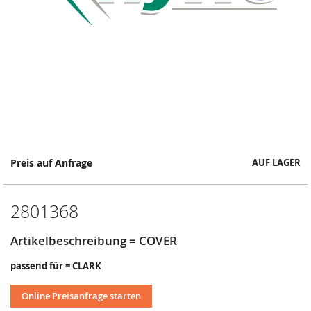
Springe
Preis auf Anfrage
AUF LAGER
zum
Anfang
der
2801368
Bildergalerie
Artikelbeschreibung = COVER
passend für = CLARK
Online Preisanfrage starten