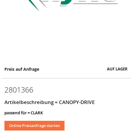
Springe
Preis auf Anfrage
AUF LAGER
zum
Anfang
der
2801366
Bildergalerie
Artikelbeschreibung = CANOPY-DRIVE
passend für = CLARK
Online Preisanfrage starten