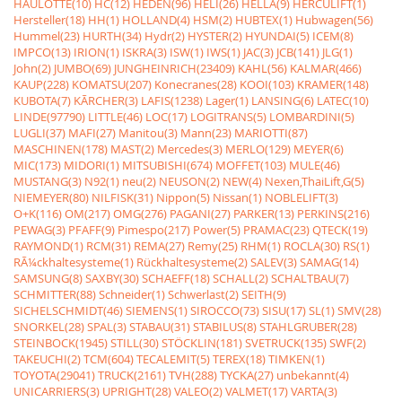
HAULOTTE(10)
HC(12)
HEDEN(96)
HELI(26)
HELLA(9)
HERCULIFT(1)
Hersteller(18)
HH(1)
HOLLAND(4)
HSM(2)
HUBTEX(1)
Hubwagen(56)
Hummel(23)
HURTH(34)
Hydr(2)
HYSTER(2)
HYUNDAI(5)
ICEM(8)
IMPCO(13)
IRION(1)
ISKRA(3)
ISW(1)
IWS(1)
JAC(3)
JCB(141)
JLG(1)
John(2)
JUMBO(69)
JUNGHEINRICH(23409)
KAHL(56)
KALMAR(466)
KAUP(228)
KOMATSU(207)
Konecranes(28)
KOOI(103)
KRAMER(148)
KUBOTA(7)
KÃRCHER(3)
LAFIS(1238)
Lager(1)
LANSING(6)
LATEC(10)
LINDE(97790)
LITTLE(46)
LOC(17)
LOGITRANS(5)
LOMBARDINI(5)
LUGLI(37)
MAFI(27)
Manitou(3)
Mann(23)
MARIOTTI(87)
MASCHINEN(178)
MAST(2)
Mercedes(3)
MERLO(129)
MEYER(6)
MIC(173)
MIDORI(1)
MITSUBISHI(674)
MOFFET(103)
MULE(46)
MUSTANG(3)
N92(1)
neu(2)
NEUSON(2)
NEW(4)
Nexen,ThaiLift,G(5)
NIEMEYER(80)
NILFISK(31)
Nippon(5)
Nissan(1)
NOBLELIFT(3)
O+K(116)
OM(217)
OMG(276)
PAGANI(27)
PARKER(13)
PERKINS(216)
PEWAG(3)
PFAFF(9)
Pimespo(217)
Power(5)
PRAMAC(23)
QTECK(19)
RAYMOND(1)
RCM(31)
REMA(27)
Remy(25)
RHM(1)
ROCLA(30)
RS(1)
RÃ¼ckhaltesysteme(1)
Rückhaltesysteme(2)
SALEV(3)
SAMAG(14)
SAMSUNG(8)
SAXBY(30)
SCHAEFF(18)
SCHALL(2)
SCHALTBAU(7)
SCHMITTER(88)
Schneider(1)
Schwerlast(2)
SEITH(9)
SICHELSCHMIDT(46)
SIEMENS(1)
SIROCCO(73)
SISU(17)
SL(1)
SMV(28)
SNORKEL(28)
SPAL(3)
STABAU(31)
STABILUS(8)
STAHLGRUBER(28)
STEINBOCK(1945)
STILL(30)
STÖCKLIN(181)
SVETRUCK(135)
SWF(2)
TAKEUCHI(2)
TCM(604)
TECALEMIT(5)
TEREX(18)
TIMKEN(1)
TOYOTA(29041)
TRUCK(2161)
TVH(288)
TYCKA(27)
unbekannt(4)
UNICARRIERS(3)
UPRIGHT(28)
VALEO(2)
VALMET(17)
VARTA(3)