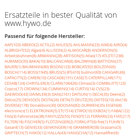
Ersatzteile in bester Qualität von
www.hywo.de
Passend für folgende Hersteller:
AAP(103)
ABEKO(2)
ACTIL(2)
AHLES(5)
AHLMANN(23)
AIM(4)
AIRO(4)
ALBRIGHT(52)
Algas(4)
ALLISON(2)
ALMOCAR(8)
ANDERSON(5)
Arbeitsbühnen(8)
ARMANNI(28)
ARTISON(5)
Atlas(17)
ATLET(1238)
AURAMO(35)
BAKA(10)
BALCANCAR(8)
BALDWIN(8)
BATTIONI(27)
BAUER(1)
BAUMANN(80)
BISON(123)
BOBCAT(92)
BOLZONI(6)
BOSCH(114)
BOSS(1945)
BRUSS(5)
BT(410)
bulmor(69)
CANGARU(6)
CAPACITY(2)
CARER(10)
CASCADE(191)
CASE(7)
CATERPILLAR(171)
CESAB(124)
CHRYSLER(3)
CLARK(106426)
Climax(3)
COMBILIFT(123)
Copco(17)
CROWN(134)
CUMMINS(14)
CURTIS(14)
CVS(23)
DAEWOO(43)
DAIMLER(3)
DAN(2161)
DATSUN(1)
DECA(35)
Deere(2)
Delco(25)
DENSO(5)
DESTA(26)
DETA(7)
DEUTZ(35)
DIETEG(10)
div(18)
DIVERSE(178)
Donaldson(30)
DOOSAN(82)
DURWEN(35)
EIGEN(8)
electronics(1)
ELEKTRONIK(5)
ET(1514)
ETWO(10)
EXBOX(1)
FABA(122)
FAG(3)
Fahrersitze(38)
FANTUZZI(55)
FENDT(12)
FERRARI(23)
FIAT(217)
FILTER(18)
FISCHER(5)
FLÖTZINGER(2)
FORKLIFT(6)
frei(1)
FÜHR(1)
Gasanl(13)
GENIE(33)
GENKINGER(14)
GRAMMER(58)
Graziano(3)
GRIPTECH(7)
HAKO(12)
HALLA(43)
HANGCHA(12)
Hanselifter(6)