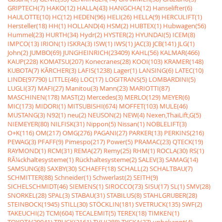
GRIPTECH(7)
HAKO(12)
HALLA(43)
HANGCHA(12)
Hanselifter(6)
HAULOTTE(10)
HC(12)
HEDEN(96)
HELI(26)
HELLA(9)
HERCULIFT(1)
Hersteller(18)
HH(1)
HOLLAND(4)
HSM(2)
HUBTEX(1)
Hubwagen(56)
Hummel(23)
HURTH(34)
Hydr(2)
HYSTER(2)
HYUNDAI(5)
ICEM(8)
IMPCO(13)
IRION(1)
ISKRA(3)
ISW(1)
IWS(1)
JAC(3)
JCB(141)
JLG(1)
John(2)
JUMBO(69)
JUNGHEINRICH(23409)
KAHL(56)
KALMAR(466)
KAUP(228)
KOMATSU(207)
Konecranes(28)
KOOI(103)
KRAMER(148)
KUBOTA(7)
KÃRCHER(3)
LAFIS(1238)
Lager(1)
LANSING(6)
LATEC(10)
LINDE(97790)
LITTLE(46)
LOC(17)
LOGITRANS(5)
LOMBARDINI(5)
LUGLI(37)
MAFI(27)
Manitou(3)
Mann(23)
MARIOTTI(87)
MASCHINEN(178)
MAST(2)
Mercedes(3)
MERLO(129)
MEYER(6)
MIC(173)
MIDORI(1)
MITSUBISHI(674)
MOFFET(103)
MULE(46)
MUSTANG(3)
N92(1)
neu(2)
NEUSON(2)
NEW(4)
Nexen,ThaiLift,G(5)
NIEMEYER(80)
NILFISK(31)
Nippon(5)
Nissan(1)
NOBLELIFT(3)
O+K(116)
OM(217)
OMG(276)
PAGANI(27)
PARKER(13)
PERKINS(216)
PEWAG(3)
PFAFF(9)
Pimespo(217)
Power(5)
PRAMAC(23)
QTECK(19)
RAYMOND(1)
RCM(31)
REMA(27)
Remy(25)
RHM(1)
ROCLA(30)
RS(1)
RÃ¼ckhaltesysteme(1)
Rückhaltesysteme(2)
SALEV(3)
SAMAG(14)
SAMSUNG(8)
SAXBY(30)
SCHAEFF(18)
SCHALL(2)
SCHALTBAU(7)
SCHMITTER(88)
Schneider(1)
Schwerlast(2)
SEITH(9)
SICHELSCHMIDT(46)
SIEMENS(1)
SIROCCO(73)
SISU(17)
SL(1)
SMV(28)
SNORKEL(28)
SPAL(3)
STABAU(31)
STABILUS(8)
STAHLGRUBER(28)
STEINBOCK(1945)
STILL(30)
STÖCKLIN(181)
SVETRUCK(135)
SWF(2)
TAKEUCHI(2)
TCM(604)
TECALEMIT(5)
TEREX(18)
TIMKEN(1)