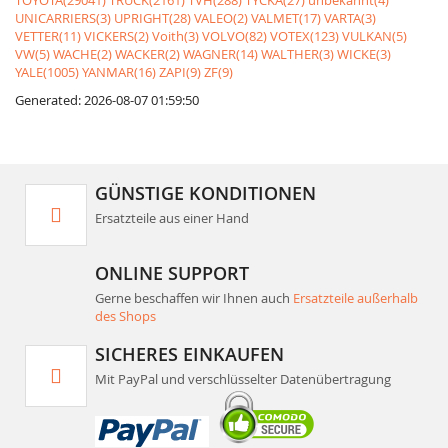
TOYOTA(29041)
TRUCK(2161)
TVH(288)
TYCKA(27)
unbekannt(4)
UNICARRIERS(3)
UPRIGHT(28)
VALEO(2)
VALMET(17)
VARTA(3)
VETTER(11)
VICKERS(2)
Voith(3)
VOLVO(82)
VOTEX(123)
VULKAN(5)
VW(5)
WACHE(2)
WACKER(2)
WAGNER(14)
WALTHER(3)
WICKE(3)
YALE(1005)
YANMAR(16)
ZAPI(9)
ZF(9)
Generated: 2026-08-07 01:59:50
GÜNSTIGE KONDITIONEN
Ersatzteile aus einer Hand
ONLINE SUPPORT
Gerne beschaffen wir Ihnen auch
Ersatzteile außerhalb
des Shops
SICHERES EINKAUFEN
Mit PayPal und verschlüsselter Datenübertragung