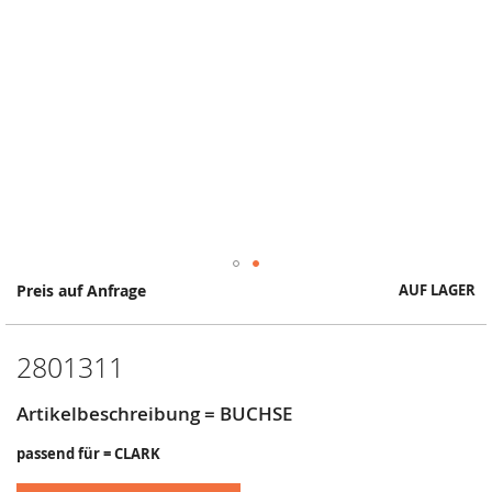
Springe
Preis auf Anfrage
AUF LAGER
zum
Anfang
der
2801311
Bildergalerie
Artikelbeschreibung = BUCHSE
passend für = CLARK