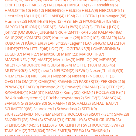
GRIPTECH(7)
HAKO(12)
HALLA(43)
HANGCHA(12)
Hanselifter(6)
HAULOTTE(10)
HC(12)
HEDEN(96)
HELI(26)
HELLA(9)
HERCULIFT(1)
Hersteller(18)
HH(1)
HOLLAND(4)
HSM(2)
HUBTEX(1)
Hubwagen(56)
Hummel(23)
HURTH(34)
Hydr(2)
HYSTER(2)
HYUNDAI(5)
ICEM(8)
IMPCO(13)
IRION(1)
ISKRA(3)
ISW(1)
IWS(1)
JAC(3)
JCB(141)
JLG(1)
John(2)
JUMBO(69)
JUNGHEINRICH(23411)
KAHL(56)
KALMAR(466)
KAUP(228)
KOMATSU(207)
Konecranes(28)
KOOI(103)
KRAMER(148)
KUBOTA(7)
KÃRCHER(3)
LAFIS(1238)
Lager(1)
LANSING(6)
LATEC(10)
LINDE(97790)
LITTLE(46)
LOC(17)
LOGITRANS(5)
LOMBARDINI(5)
LUGLI(37)
MAFI(27)
Manitou(3)
Mann(23)
MARIOTTI(87)
MASCHINEN(178)
MAST(2)
Mercedes(3)
MERLO(129)
MEYER(6)
MIC(173)
MIDORI(1)
MITSUBISHI(674)
MOFFET(103)
MULE(46)
MUSTANG(3)
N92(1)
neu(2)
NEUSON(2)
NEW(4)
Nexen,ThaiLift,G(5)
NIEMEYER(80)
NILFISK(31)
Nippon(5)
Nissan(1)
NOBLELIFT(3)
O+K(116)
OM(217)
OMG(276)
PAGANI(27)
PARKER(13)
PERKINS(216)
PEWAG(3)
PFAFF(9)
Pimespo(217)
Power(5)
PRAMAC(23)
QTECK(19)
RAYMOND(1)
RCM(31)
REMA(27)
Remy(25)
RHM(1)
ROCLA(30)
RS(1)
RÃ¼ckhaltesysteme(1)
Rückhaltesysteme(2)
SALEV(3)
SAMAG(14)
SAMSUNG(8)
SAXBY(30)
SCHAEFF(18)
SCHALL(2)
SCHALTBAU(7)
SCHMITTER(88)
Schneider(1)
Schwerlast(2)
SEITH(9)
SICHELSCHMIDT(46)
SIEMENS(1)
SIROCCO(73)
SISU(17)
SL(1)
SMV(28)
SNORKEL(28)
SPAL(3)
STABAU(31)
STABILUS(8)
STAHLGRUBER(28)
STEINBOCK(1945)
STILL(30)
STÖCKLIN(181)
SVETRUCK(135)
SWF(2)
TAKEUCHI(2)
TCM(604)
TECALEMIT(5)
TEREX(18)
TIMKEN(1)