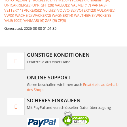
TOYOTA(29041)
TRUCK(2161)
TVH(288)
TYCKA(27)
unbekannt(4)
UNICARRIERS(3)
UPRIGHT(28)
VALEO(2)
VALMET(17)
VARTA(3)
VETTER(11)
VICKERS(2)
Voith(3)
VOLVO(82)
VOTEX(123)
VULKAN(5)
VW(5)
WACHE(2)
WACKER(2)
WAGNER(14)
WALTHER(3)
WICKE(3)
YALE(1005)
YANMAR(16)
ZAPI(9)
ZF(9)
Generated: 2026-08-08 01:51:35
GÜNSTIGE KONDITIONEN
Ersatzteile aus einer Hand
ONLINE SUPPORT
Gerne beschaffen wir Ihnen auch
Ersatzteile außerhalb
des Shops
SICHERES EINKAUFEN
Mit PayPal und verschlüsselter Datenübertragung