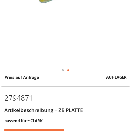
Springe
Preis auf Anfrage
AUF LAGER
zum
Anfang
der
2794871
Bildergalerie
Artikelbeschreibung = ZB PLATTE
passend für = CLARK