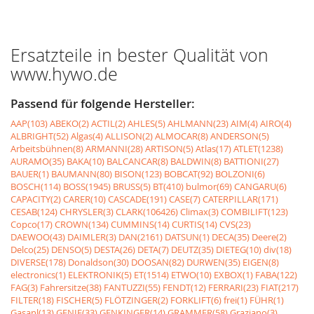
Ersatzteile in bester Qualität von
www.hywo.de
Passend für folgende Hersteller:
AAP(103)
ABEKO(2)
ACTIL(2)
AHLES(5)
AHLMANN(23)
AIM(4)
AIRO(4)
ALBRIGHT(52)
Algas(4)
ALLISON(2)
ALMOCAR(8)
ANDERSON(5)
Arbeitsbühnen(8)
ARMANNI(28)
ARTISON(5)
Atlas(17)
ATLET(1238)
AURAMO(35)
BAKA(10)
BALCANCAR(8)
BALDWIN(8)
BATTIONI(27)
BAUER(1)
BAUMANN(80)
BISON(123)
BOBCAT(92)
BOLZONI(6)
BOSCH(114)
BOSS(1945)
BRUSS(5)
BT(410)
bulmor(69)
CANGARU(6)
CAPACITY(2)
CARER(10)
CASCADE(191)
CASE(7)
CATERPILLAR(171)
CESAB(124)
CHRYSLER(3)
CLARK(106426)
Climax(3)
COMBILIFT(123)
Copco(17)
CROWN(134)
CUMMINS(14)
CURTIS(14)
CVS(23)
DAEWOO(43)
DAIMLER(3)
DAN(2161)
DATSUN(1)
DECA(35)
Deere(2)
Delco(25)
DENSO(5)
DESTA(26)
DETA(7)
DEUTZ(35)
DIETEG(10)
div(18)
DIVERSE(178)
Donaldson(30)
DOOSAN(82)
DURWEN(35)
EIGEN(8)
electronics(1)
ELEKTRONIK(5)
ET(1514)
ETWO(10)
EXBOX(1)
FABA(122)
FAG(3)
Fahrersitze(38)
FANTUZZI(55)
FENDT(12)
FERRARI(23)
FIAT(217)
FILTER(18)
FISCHER(5)
FLÖTZINGER(2)
FORKLIFT(6)
frei(1)
FÜHR(1)
Gasanl(13)
GENIE(33)
GENKINGER(14)
GRAMMER(58)
Graziano(3)