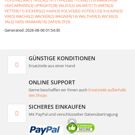
TOYOTA(29041)
TRUCK(2161)
TVH(288)
TYCKA(27)
unbekannt(4)
UNICARRIERS(3)
UPRIGHT(28)
VALEO(2)
VALMET(17)
VARTA(3)
VETTER(11)
VICKERS(2)
Voith(3)
VOLVO(82)
VOTEX(123)
VULKAN(5)
VW(5)
WACHE(2)
WACKER(2)
WAGNER(14)
WALTHER(3)
WICKE(3)
YALE(1005)
YANMAR(16)
ZAPI(9)
ZF(9)
Generated: 2026-08-06 01:54:30
GÜNSTIGE KONDITIONEN
Ersatzteile aus einer Hand
ONLINE SUPPORT
Gerne beschaffen wir Ihnen auch
Ersatzteile außerhalb
des Shops
SICHERES EINKAUFEN
Mit PayPal und verschlüsselter Datenübertragung