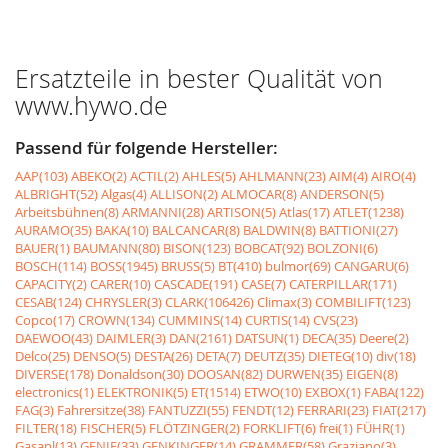
Ersatzteile in bester Qualität von
www.hywo.de
Passend für folgende Hersteller:
AAP(103)
ABEKO(2)
ACTIL(2)
AHLES(5)
AHLMANN(23)
AIM(4)
AIRO(4)
ALBRIGHT(52)
Algas(4)
ALLISON(2)
ALMOCAR(8)
ANDERSON(5)
Arbeitsbühnen(8)
ARMANNI(28)
ARTISON(5)
Atlas(17)
ATLET(1238)
AURAMO(35)
BAKA(10)
BALCANCAR(8)
BALDWIN(8)
BATTIONI(27)
BAUER(1)
BAUMANN(80)
BISON(123)
BOBCAT(92)
BOLZONI(6)
BOSCH(114)
BOSS(1945)
BRUSS(5)
BT(410)
bulmor(69)
CANGARU(6)
CAPACITY(2)
CARER(10)
CASCADE(191)
CASE(7)
CATERPILLAR(171)
CESAB(124)
CHRYSLER(3)
CLARK(106426)
Climax(3)
COMBILIFT(123)
Copco(17)
CROWN(134)
CUMMINS(14)
CURTIS(14)
CVS(23)
DAEWOO(43)
DAIMLER(3)
DAN(2161)
DATSUN(1)
DECA(35)
Deere(2)
Delco(25)
DENSO(5)
DESTA(26)
DETA(7)
DEUTZ(35)
DIETEG(10)
div(18)
DIVERSE(178)
Donaldson(30)
DOOSAN(82)
DURWEN(35)
EIGEN(8)
electronics(1)
ELEKTRONIK(5)
ET(1514)
ETWO(10)
EXBOX(1)
FABA(122)
FAG(3)
Fahrersitze(38)
FANTUZZI(55)
FENDT(12)
FERRARI(23)
FIAT(217)
FILTER(18)
FISCHER(5)
FLÖTZINGER(2)
FORKLIFT(6)
frei(1)
FÜHR(1)
Gasanl(13)
GENIE(33)
GENKINGER(14)
GRAMMER(58)
Graziano(3)