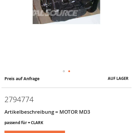
Springe
Preis auf Anfrage
AUF LAGER
zum
Anfang
der
2794774
Bildergalerie
Artikelbeschreibung = MOTOR MD3
passend für = CLARK