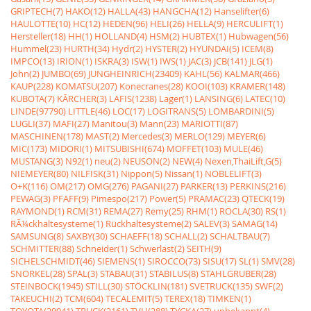
GRIPTECH(7)
HAKO(12)
HALLA(43)
HANGCHA(12)
Hanselifter(6)
HAULOTTE(10)
HC(12)
HEDEN(96)
HELI(26)
HELLA(9)
HERCULIFT(1)
Hersteller(18)
HH(1)
HOLLAND(4)
HSM(2)
HUBTEX(1)
Hubwagen(56)
Hummel(23)
HURTH(34)
Hydr(2)
HYSTER(2)
HYUNDAI(5)
ICEM(8)
IMPCO(13)
IRION(1)
ISKRA(3)
ISW(1)
IWS(1)
JAC(3)
JCB(141)
JLG(1)
John(2)
JUMBO(69)
JUNGHEINRICH(23409)
KAHL(56)
KALMAR(466)
KAUP(228)
KOMATSU(207)
Konecranes(28)
KOOI(103)
KRAMER(148)
KUBOTA(7)
KÃRCHER(3)
LAFIS(1238)
Lager(1)
LANSING(6)
LATEC(10)
LINDE(97790)
LITTLE(46)
LOC(17)
LOGITRANS(5)
LOMBARDINI(5)
LUGLI(37)
MAFI(27)
Manitou(3)
Mann(23)
MARIOTTI(87)
MASCHINEN(178)
MAST(2)
Mercedes(3)
MERLO(129)
MEYER(6)
MIC(173)
MIDORI(1)
MITSUBISHI(674)
MOFFET(103)
MULE(46)
MUSTANG(3)
N92(1)
neu(2)
NEUSON(2)
NEW(4)
Nexen,ThaiLift,G(5)
NIEMEYER(80)
NILFISK(31)
Nippon(5)
Nissan(1)
NOBLELIFT(3)
O+K(116)
OM(217)
OMG(276)
PAGANI(27)
PARKER(13)
PERKINS(216)
PEWAG(3)
PFAFF(9)
Pimespo(217)
Power(5)
PRAMAC(23)
QTECK(19)
RAYMOND(1)
RCM(31)
REMA(27)
Remy(25)
RHM(1)
ROCLA(30)
RS(1)
RÃ¼ckhaltesysteme(1)
Rückhaltesysteme(2)
SALEV(3)
SAMAG(14)
SAMSUNG(8)
SAXBY(30)
SCHAEFF(18)
SCHALL(2)
SCHALTBAU(7)
SCHMITTER(88)
Schneider(1)
Schwerlast(2)
SEITH(9)
SICHELSCHMIDT(46)
SIEMENS(1)
SIROCCO(73)
SISU(17)
SL(1)
SMV(28)
SNORKEL(28)
SPAL(3)
STABAU(31)
STABILUS(8)
STAHLGRUBER(28)
STEINBOCK(1945)
STILL(30)
STÖCKLIN(181)
SVETRUCK(135)
SWF(2)
TAKEUCHI(2)
TCM(604)
TECALEMIT(5)
TEREX(18)
TIMKEN(1)