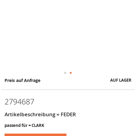
Springe
Preis auf Anfrage
AUF LAGER
zum
Anfang
der
2794687
Bildergalerie
Artikelbeschreibung = FEDER
passend für = CLARK