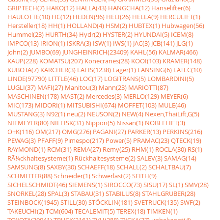
GRIPTECH(7)
HAKO(12)
HALLA(43)
HANGCHA(12)
Hanselifter(6)
HAULOTTE(10)
HC(12)
HEDEN(96)
HELI(26)
HELLA(9)
HERCULIFT(1)
Hersteller(18)
HH(1)
HOLLAND(4)
HSM(2)
HUBTEX(1)
Hubwagen(56)
Hummel(23)
HURTH(34)
Hydr(2)
HYSTER(2)
HYUNDAI(5)
ICEM(8)
IMPCO(13)
IRION(1)
ISKRA(3)
ISW(1)
IWS(1)
JAC(3)
JCB(141)
JLG(1)
John(2)
JUMBO(69)
JUNGHEINRICH(23409)
KAHL(56)
KALMAR(466)
KAUP(228)
KOMATSU(207)
Konecranes(28)
KOOI(103)
KRAMER(148)
KUBOTA(7)
KÃRCHER(3)
LAFIS(1238)
Lager(1)
LANSING(6)
LATEC(10)
LINDE(97790)
LITTLE(46)
LOC(17)
LOGITRANS(5)
LOMBARDINI(5)
LUGLI(37)
MAFI(27)
Manitou(3)
Mann(23)
MARIOTTI(87)
MASCHINEN(178)
MAST(2)
Mercedes(3)
MERLO(129)
MEYER(6)
MIC(173)
MIDORI(1)
MITSUBISHI(674)
MOFFET(103)
MULE(46)
MUSTANG(3)
N92(1)
neu(2)
NEUSON(2)
NEW(4)
Nexen,ThaiLift,G(5)
NIEMEYER(80)
NILFISK(31)
Nippon(5)
Nissan(1)
NOBLELIFT(3)
O+K(116)
OM(217)
OMG(276)
PAGANI(27)
PARKER(13)
PERKINS(216)
PEWAG(3)
PFAFF(9)
Pimespo(217)
Power(5)
PRAMAC(23)
QTECK(19)
RAYMOND(1)
RCM(31)
REMA(27)
Remy(25)
RHM(1)
ROCLA(30)
RS(1)
RÃ¼ckhaltesysteme(1)
Rückhaltesysteme(2)
SALEV(3)
SAMAG(14)
SAMSUNG(8)
SAXBY(30)
SCHAEFF(18)
SCHALL(2)
SCHALTBAU(7)
SCHMITTER(88)
Schneider(1)
Schwerlast(2)
SEITH(9)
SICHELSCHMIDT(46)
SIEMENS(1)
SIROCCO(73)
SISU(17)
SL(1)
SMV(28)
SNORKEL(28)
SPAL(3)
STABAU(31)
STABILUS(8)
STAHLGRUBER(28)
STEINBOCK(1945)
STILL(30)
STÖCKLIN(181)
SVETRUCK(135)
SWF(2)
TAKEUCHI(2)
TCM(604)
TECALEMIT(5)
TEREX(18)
TIMKEN(1)