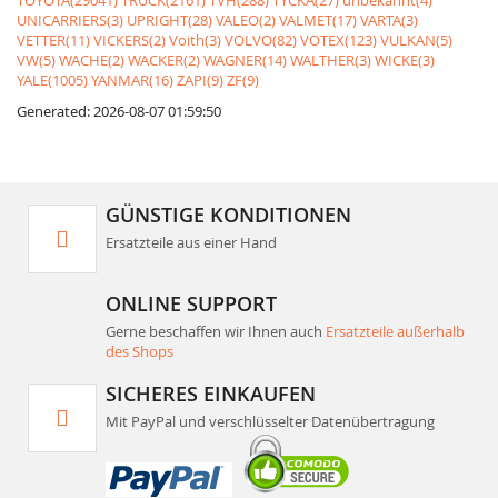
TOYOTA(29041)
TRUCK(2161)
TVH(288)
TYCKA(27)
unbekannt(4)
UNICARRIERS(3)
UPRIGHT(28)
VALEO(2)
VALMET(17)
VARTA(3)
VETTER(11)
VICKERS(2)
Voith(3)
VOLVO(82)
VOTEX(123)
VULKAN(5)
VW(5)
WACHE(2)
WACKER(2)
WAGNER(14)
WALTHER(3)
WICKE(3)
YALE(1005)
YANMAR(16)
ZAPI(9)
ZF(9)
Generated: 2026-08-07 01:59:50
GÜNSTIGE KONDITIONEN
Ersatzteile aus einer Hand
ONLINE SUPPORT
Gerne beschaffen wir Ihnen auch
Ersatzteile außerhalb
des Shops
SICHERES EINKAUFEN
Mit PayPal und verschlüsselter Datenübertragung