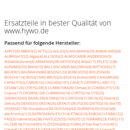
Ersatzteile in bester Qualität von
www.hywo.de
Passend für folgende Hersteller:
AAP(103)
ABEKO(2)
ACTIL(2)
AHLES(5)
AHLMANN(23)
AIM(4)
AIRO(4)
ALBRIGHT(52)
Algas(4)
ALLISON(2)
ALMOCAR(8)
ANDERSON(5)
Arbeitsbühnen(8)
ARMANNI(28)
ARTISON(5)
Atlas(17)
ATLET(1238)
AURAMO(35)
BAKA(10)
BALCANCAR(8)
BALDWIN(8)
BATTIONI(27)
BAUER(1)
BAUMANN(80)
BISON(123)
BOBCAT(92)
BOLZONI(6)
BOSCH(114)
BOSS(1945)
BRUSS(5)
BT(410)
bulmor(69)
CANGARU(6)
CAPACITY(2)
CARER(10)
CASCADE(191)
CASE(7)
CATERPILLAR(171)
CESAB(124)
CHRYSLER(3)
CLARK(106426)
Climax(3)
COMBILIFT(123)
Copco(17)
CROWN(134)
CUMMINS(14)
CURTIS(14)
CVS(23)
DAEWOO(43)
DAIMLER(3)
DAN(2161)
DATSUN(1)
DECA(35)
Deere(2)
Delco(25)
DENSO(5)
DESTA(26)
DETA(7)
DEUTZ(35)
DIETEG(10)
div(18)
DIVERSE(178)
Donaldson(30)
DOOSAN(82)
DURWEN(35)
EIGEN(8)
electronics(1)
ELEKTRONIK(5)
ET(1514)
ETWO(10)
EXBOX(1)
FABA(122)
FAG(3)
Fahrersitze(38)
FANTUZZI(55)
FENDT(12)
FERRARI(23)
FIAT(217)
FILTER(18)
FISCHER(5)
FLÖTZINGER(2)
FORKLIFT(6)
frei(1)
FÜHR(1)
Gasanl(13)
GENIE(33)
GENKINGER(14)
GRAMMER(58)
Graziano(3)