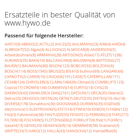
Ersatzteile in bester Qualität von
www.hywo.de
Passend für folgende Hersteller:
AAP(103)
ABEKO(2)
ACTIL(2)
AHLES(5)
AHLMANN(23)
AIM(4)
AIRO(4)
ALBRIGHT(52)
Algas(4)
ALLISON(2)
ALMOCAR(8)
ANDERSON(5)
Arbeitsbühnen(8)
ARMANNI(28)
ARTISON(5)
Atlas(17)
ATLET(1238)
AURAMO(35)
BAKA(10)
BALCANCAR(8)
BALDWIN(8)
BATTIONI(27)
BAUER(1)
BAUMANN(80)
BISON(123)
BOBCAT(92)
BOLZONI(6)
BOSCH(114)
BOSS(1945)
BRUSS(5)
BT(410)
bulmor(69)
CANGARU(6)
CAPACITY(2)
CARER(10)
CASCADE(191)
CASE(7)
CATERPILLAR(171)
CESAB(124)
CHRYSLER(3)
CLARK(106426)
Climax(3)
COMBILIFT(123)
Copco(17)
CROWN(134)
CUMMINS(14)
CURTIS(14)
CVS(23)
DAEWOO(43)
DAIMLER(3)
DAN(2161)
DATSUN(1)
DECA(35)
Deere(2)
Delco(25)
DENSO(5)
DESTA(26)
DETA(7)
DEUTZ(35)
DIETEG(10)
div(18)
DIVERSE(178)
Donaldson(30)
DOOSAN(82)
DURWEN(35)
EIGEN(8)
electronics(1)
ELEKTRONIK(5)
ET(1514)
ETWO(10)
EXBOX(1)
FABA(122)
FAG(3)
Fahrersitze(38)
FANTUZZI(55)
FENDT(12)
FERRARI(23)
FIAT(217)
FILTER(18)
FISCHER(5)
FLÖTZINGER(2)
FORKLIFT(6)
frei(1)
FÜHR(1)
Gasanl(13)
GENIE(33)
GENKINGER(14)
GRAMMER(58)
Graziano(3)
GRIPTECH(7)
HAKO(12)
HALLA(43)
HANGCHA(12)
Hanselifter(6)