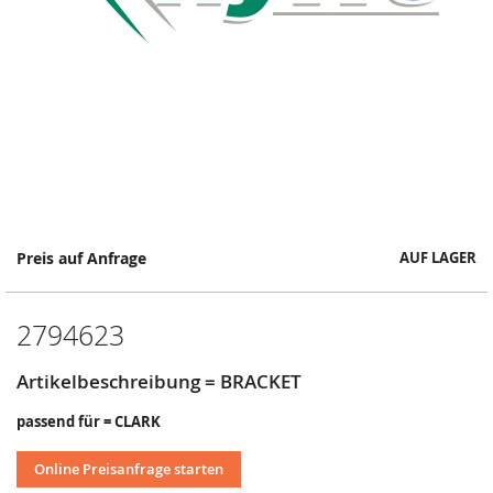
Springe
Preis auf Anfrage
AUF LAGER
zum
Anfang
der
2794623
Bildergalerie
Artikelbeschreibung = BRACKET
passend für = CLARK
Online Preisanfrage starten