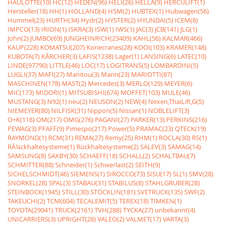
HAULOTTE(10)
HC(12)
HEDEN(96)
HELI(26)
HELLA(9)
HERCULIFT(1)
Hersteller(18)
HH(1)
HOLLAND(4)
HSM(2)
HUBTEX(1)
Hubwagen(56)
Hummel(23)
HURTH(34)
Hydr(2)
HYSTER(2)
HYUNDAI(5)
ICEM(8)
IMPCO(13)
IRION(1)
ISKRA(3)
ISW(1)
IWS(1)
JAC(3)
JCB(141)
JLG(1)
John(2)
JUMBO(69)
JUNGHEINRICH(23409)
KAHL(56)
KALMAR(466)
KAUP(228)
KOMATSU(207)
Konecranes(28)
KOOI(103)
KRAMER(148)
KUBOTA(7)
KÃRCHER(3)
LAFIS(1238)
Lager(1)
LANSING(6)
LATEC(10)
LINDE(97790)
LITTLE(46)
LOC(17)
LOGITRANS(5)
LOMBARDINI(5)
LUGLI(37)
MAFI(27)
Manitou(3)
Mann(23)
MARIOTTI(87)
MASCHINEN(178)
MAST(2)
Mercedes(3)
MERLO(129)
MEYER(6)
MIC(173)
MIDORI(1)
MITSUBISHI(674)
MOFFET(103)
MULE(46)
MUSTANG(3)
N92(1)
neu(2)
NEUSON(2)
NEW(4)
Nexen,ThaiLift,G(5)
NIEMEYER(80)
NILFISK(31)
Nippon(5)
Nissan(1)
NOBLELIFT(3)
O+K(116)
OM(217)
OMG(276)
PAGANI(27)
PARKER(13)
PERKINS(216)
PEWAG(3)
PFAFF(9)
Pimespo(217)
Power(5)
PRAMAC(23)
QTECK(19)
RAYMOND(1)
RCM(31)
REMA(27)
Remy(25)
RHM(1)
ROCLA(30)
RS(1)
RÃ¼ckhaltesysteme(1)
Rückhaltesysteme(2)
SALEV(3)
SAMAG(14)
SAMSUNG(8)
SAXBY(30)
SCHAEFF(18)
SCHALL(2)
SCHALTBAU(7)
SCHMITTER(88)
Schneider(1)
Schwerlast(2)
SEITH(9)
SICHELSCHMIDT(46)
SIEMENS(1)
SIROCCO(73)
SISU(17)
SL(1)
SMV(28)
SNORKEL(28)
SPAL(3)
STABAU(31)
STABILUS(8)
STAHLGRUBER(28)
STEINBOCK(1945)
STILL(30)
STÖCKLIN(181)
SVETRUCK(135)
SWF(2)
TAKEUCHI(2)
TCM(604)
TECALEMIT(5)
TEREX(18)
TIMKEN(1)
TOYOTA(29041)
TRUCK(2161)
TVH(288)
TYCKA(27)
unbekannt(4)
UNICARRIERS(3)
UPRIGHT(28)
VALEO(2)
VALMET(17)
VARTA(3)