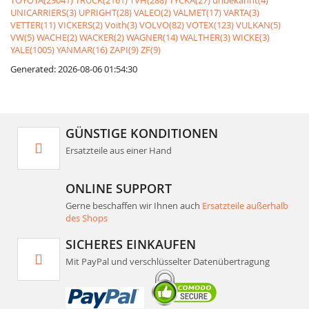
TOYOTA(29041)
TRUCK(2161)
TVH(288)
TYCKA(27)
unbekannt(4)
UNICARRIERS(3)
UPRIGHT(28)
VALEO(2)
VALMET(17)
VARTA(3)
VETTER(11)
VICKERS(2)
Voith(3)
VOLVO(82)
VOTEX(123)
VULKAN(5)
VW(5)
WACHE(2)
WACKER(2)
WAGNER(14)
WALTHER(3)
WICKE(3)
YALE(1005)
YANMAR(16)
ZAPI(9)
ZF(9)
Generated: 2026-08-06 01:54:30
GÜNSTIGE KONDITIONEN
Ersatzteile aus einer Hand
ONLINE SUPPORT
Gerne beschaffen wir Ihnen auch
Ersatzteile außerhalb
des Shops
SICHERES EINKAUFEN
Mit PayPal und verschlüsselter Datenübertragung