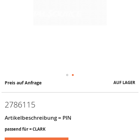
Springe
Preis auf Anfrage
AUF LAGER
zum
Anfang
der
2786115
Bildergalerie
Artikelbeschreibung = PIN
passend für = CLARK