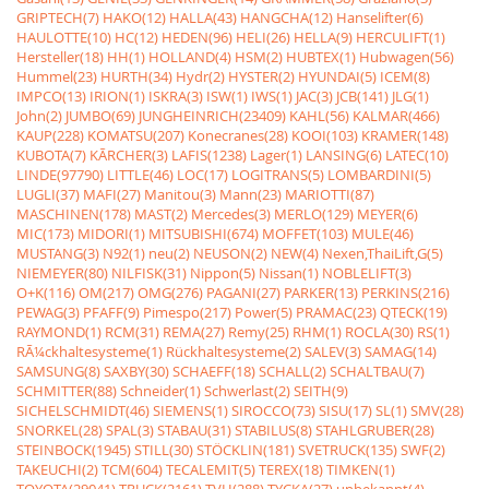
GRIPTECH(7)
HAKO(12)
HALLA(43)
HANGCHA(12)
Hanselifter(6)
HAULOTTE(10)
HC(12)
HEDEN(96)
HELI(26)
HELLA(9)
HERCULIFT(1)
Hersteller(18)
HH(1)
HOLLAND(4)
HSM(2)
HUBTEX(1)
Hubwagen(56)
Hummel(23)
HURTH(34)
Hydr(2)
HYSTER(2)
HYUNDAI(5)
ICEM(8)
IMPCO(13)
IRION(1)
ISKRA(3)
ISW(1)
IWS(1)
JAC(3)
JCB(141)
JLG(1)
John(2)
JUMBO(69)
JUNGHEINRICH(23409)
KAHL(56)
KALMAR(466)
KAUP(228)
KOMATSU(207)
Konecranes(28)
KOOI(103)
KRAMER(148)
KUBOTA(7)
KÃRCHER(3)
LAFIS(1238)
Lager(1)
LANSING(6)
LATEC(10)
LINDE(97790)
LITTLE(46)
LOC(17)
LOGITRANS(5)
LOMBARDINI(5)
LUGLI(37)
MAFI(27)
Manitou(3)
Mann(23)
MARIOTTI(87)
MASCHINEN(178)
MAST(2)
Mercedes(3)
MERLO(129)
MEYER(6)
MIC(173)
MIDORI(1)
MITSUBISHI(674)
MOFFET(103)
MULE(46)
MUSTANG(3)
N92(1)
neu(2)
NEUSON(2)
NEW(4)
Nexen,ThaiLift,G(5)
NIEMEYER(80)
NILFISK(31)
Nippon(5)
Nissan(1)
NOBLELIFT(3)
O+K(116)
OM(217)
OMG(276)
PAGANI(27)
PARKER(13)
PERKINS(216)
PEWAG(3)
PFAFF(9)
Pimespo(217)
Power(5)
PRAMAC(23)
QTECK(19)
RAYMOND(1)
RCM(31)
REMA(27)
Remy(25)
RHM(1)
ROCLA(30)
RS(1)
RÃ¼ckhaltesysteme(1)
Rückhaltesysteme(2)
SALEV(3)
SAMAG(14)
SAMSUNG(8)
SAXBY(30)
SCHAEFF(18)
SCHALL(2)
SCHALTBAU(7)
SCHMITTER(88)
Schneider(1)
Schwerlast(2)
SEITH(9)
SICHELSCHMIDT(46)
SIEMENS(1)
SIROCCO(73)
SISU(17)
SL(1)
SMV(28)
SNORKEL(28)
SPAL(3)
STABAU(31)
STABILUS(8)
STAHLGRUBER(28)
STEINBOCK(1945)
STILL(30)
STÖCKLIN(181)
SVETRUCK(135)
SWF(2)
TAKEUCHI(2)
TCM(604)
TECALEMIT(5)
TEREX(18)
TIMKEN(1)