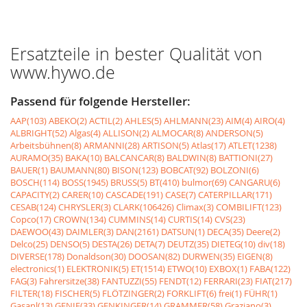
Ersatzteile in bester Qualität von
www.hywo.de
Passend für folgende Hersteller:
AAP(103)
ABEKO(2)
ACTIL(2)
AHLES(5)
AHLMANN(23)
AIM(4)
AIRO(4)
ALBRIGHT(52)
Algas(4)
ALLISON(2)
ALMOCAR(8)
ANDERSON(5)
Arbeitsbühnen(8)
ARMANNI(28)
ARTISON(5)
Atlas(17)
ATLET(1238)
AURAMO(35)
BAKA(10)
BALCANCAR(8)
BALDWIN(8)
BATTIONI(27)
BAUER(1)
BAUMANN(80)
BISON(123)
BOBCAT(92)
BOLZONI(6)
BOSCH(114)
BOSS(1945)
BRUSS(5)
BT(410)
bulmor(69)
CANGARU(6)
CAPACITY(2)
CARER(10)
CASCADE(191)
CASE(7)
CATERPILLAR(171)
CESAB(124)
CHRYSLER(3)
CLARK(106426)
Climax(3)
COMBILIFT(123)
Copco(17)
CROWN(134)
CUMMINS(14)
CURTIS(14)
CVS(23)
DAEWOO(43)
DAIMLER(3)
DAN(2161)
DATSUN(1)
DECA(35)
Deere(2)
Delco(25)
DENSO(5)
DESTA(26)
DETA(7)
DEUTZ(35)
DIETEG(10)
div(18)
DIVERSE(178)
Donaldson(30)
DOOSAN(82)
DURWEN(35)
EIGEN(8)
electronics(1)
ELEKTRONIK(5)
ET(1514)
ETWO(10)
EXBOX(1)
FABA(122)
FAG(3)
Fahrersitze(38)
FANTUZZI(55)
FENDT(12)
FERRARI(23)
FIAT(217)
FILTER(18)
FISCHER(5)
FLÖTZINGER(2)
FORKLIFT(6)
frei(1)
FÜHR(1)
Gasanl(13)
GENIE(33)
GENKINGER(14)
GRAMMER(58)
Graziano(3)