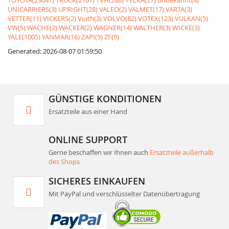
TOYOTA(29041)
TRUCK(2161)
TVH(288)
TYCKA(27)
unbekannt(4)
UNICARRIERS(3)
UPRIGHT(28)
VALEO(2)
VALMET(17)
VARTA(3)
VETTER(11)
VICKERS(2)
Voith(3)
VOLVO(82)
VOTEX(123)
VULKAN(5)
VW(5)
WACHE(2)
WACKER(2)
WAGNER(14)
WALTHER(3)
WICKE(3)
YALE(1005)
YANMAR(16)
ZAPI(9)
ZF(9)
Generated: 2026-08-07 01:59:50
GÜNSTIGE KONDITIONEN
Ersatzteile aus einer Hand
ONLINE SUPPORT
Gerne beschaffen wir Ihnen auch
Ersatzteile außerhalb
des Shops
SICHERES EINKAUFEN
Mit PayPal und verschlüsselter Datenübertragung