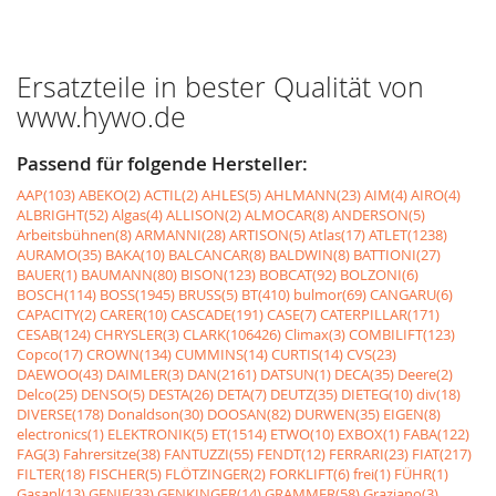
Ersatzteile in bester Qualität von
www.hywo.de
Passend für folgende Hersteller:
AAP(103)
ABEKO(2)
ACTIL(2)
AHLES(5)
AHLMANN(23)
AIM(4)
AIRO(4)
ALBRIGHT(52)
Algas(4)
ALLISON(2)
ALMOCAR(8)
ANDERSON(5)
Arbeitsbühnen(8)
ARMANNI(28)
ARTISON(5)
Atlas(17)
ATLET(1238)
AURAMO(35)
BAKA(10)
BALCANCAR(8)
BALDWIN(8)
BATTIONI(27)
BAUER(1)
BAUMANN(80)
BISON(123)
BOBCAT(92)
BOLZONI(6)
BOSCH(114)
BOSS(1945)
BRUSS(5)
BT(410)
bulmor(69)
CANGARU(6)
CAPACITY(2)
CARER(10)
CASCADE(191)
CASE(7)
CATERPILLAR(171)
CESAB(124)
CHRYSLER(3)
CLARK(106426)
Climax(3)
COMBILIFT(123)
Copco(17)
CROWN(134)
CUMMINS(14)
CURTIS(14)
CVS(23)
DAEWOO(43)
DAIMLER(3)
DAN(2161)
DATSUN(1)
DECA(35)
Deere(2)
Delco(25)
DENSO(5)
DESTA(26)
DETA(7)
DEUTZ(35)
DIETEG(10)
div(18)
DIVERSE(178)
Donaldson(30)
DOOSAN(82)
DURWEN(35)
EIGEN(8)
electronics(1)
ELEKTRONIK(5)
ET(1514)
ETWO(10)
EXBOX(1)
FABA(122)
FAG(3)
Fahrersitze(38)
FANTUZZI(55)
FENDT(12)
FERRARI(23)
FIAT(217)
FILTER(18)
FISCHER(5)
FLÖTZINGER(2)
FORKLIFT(6)
frei(1)
FÜHR(1)
Gasanl(13)
GENIE(33)
GENKINGER(14)
GRAMMER(58)
Graziano(3)