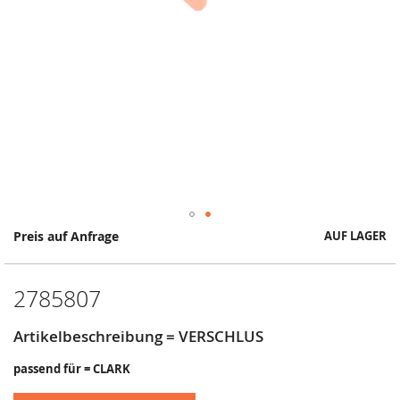
Springe
Preis auf Anfrage
AUF LAGER
zum
Anfang
der
2785807
Bildergalerie
Artikelbeschreibung = VERSCHLUS
passend für = CLARK