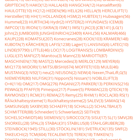
GRIPTECH(7)
HAKO(12)
HALLA(43)
HANGCHA(12)
Hanselifter(6)
HAULOTTE(10)
HC(12)
HEDEN(96)
HELI(26)
HELLA(9)
HERCULIFT(1)
Hersteller(18)
HH(1)
HOLLAND(4)
HSM(2)
HUBTEX(1)
Hubwagen(56)
Hummel(23)
HURTH(34)
Hydr(2)
HYSTER(2)
HYUNDAI(5)
ICEM(8)
IMPCO(13)
IRION(1)
ISKRA(3)
ISW(1)
IWS(1)
JAC(3)
JCB(141)
JLG(1)
John(2)
JUMBO(69)
JUNGHEINRICH(23409)
KAHL(56)
KALMAR(466)
KAUP(228)
KOMATSU(207)
Konecranes(28)
KOOI(103)
KRAMER(148)
KUBOTA(7)
KÃRCHER(3)
LAFIS(1238)
Lager(1)
LANSING(6)
LATEC(10)
LINDE(97790)
LITTLE(46)
LOC(17)
LOGITRANS(5)
LOMBARDINI(5)
LUGLI(37)
MAFI(27)
Manitou(3)
Mann(23)
MARIOTTI(87)
MASCHINEN(178)
MAST(2)
Mercedes(3)
MERLO(129)
MEYER(6)
MIC(173)
MIDORI(1)
MITSUBISHI(674)
MOFFET(103)
MULE(46)
MUSTANG(3)
N92(1)
neu(2)
NEUSON(2)
NEW(4)
Nexen,ThaiLift,G(5)
NIEMEYER(80)
NILFISK(31)
Nippon(5)
Nissan(1)
NOBLELIFT(3)
O+K(116)
OM(217)
OMG(276)
PAGANI(27)
PARKER(13)
PERKINS(216)
PEWAG(3)
PFAFF(9)
Pimespo(217)
Power(5)
PRAMAC(23)
QTECK(19)
RAYMOND(1)
RCM(31)
REMA(27)
Remy(25)
RHM(1)
ROCLA(30)
RS(1)
RÃ¼ckhaltesysteme(1)
Rückhaltesysteme(2)
SALEV(3)
SAMAG(14)
SAMSUNG(8)
SAXBY(30)
SCHAEFF(18)
SCHALL(2)
SCHALTBAU(7)
SCHMITTER(88)
Schneider(1)
Schwerlast(2)
SEITH(9)
SICHELSCHMIDT(46)
SIEMENS(1)
SIROCCO(73)
SISU(17)
SL(1)
SMV(28)
SNORKEL(28)
SPAL(3)
STABAU(31)
STABILUS(8)
STAHLGRUBER(28)
STEINBOCK(1945)
STILL(30)
STÖCKLIN(181)
SVETRUCK(135)
SWF(2)
TAKEUCHI(2)
TCM(604)
TECALEMIT(5)
TEREX(18)
TIMKEN(1)