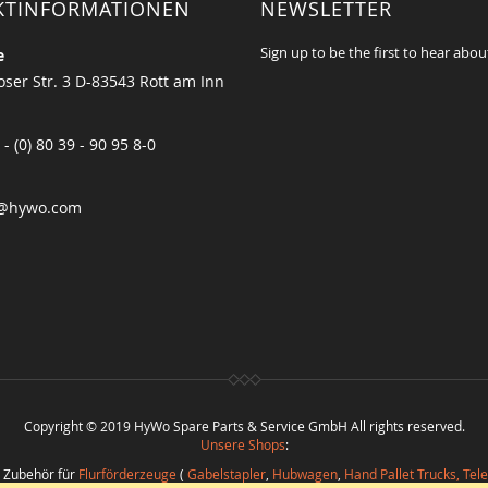
KTINFORMATIONEN
NEWSLETTER
Sign up to be the first to hear abou
e
ser Str. 3 D-83543 Rott am Inn
 - (0) 80 39 - 90 95 8-0
@hywo.com
Copyright © 2019 HyWo Spare Parts & Service GmbH All rights reserved.
Unsere Shops
:
d Zubehör für
Flurförderzeuge
(
Gabelstapler
,
Hubwagen
,
Hand Pallet Trucks, Tel