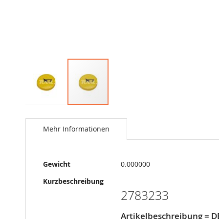
Springe
zum
Anfang
Mehr Informationen
der
Bildergalerie
Mehr
Gewicht
0.000000
Informationen
Kurzbeschreibung
2783233
Artikelbeschreibung = 