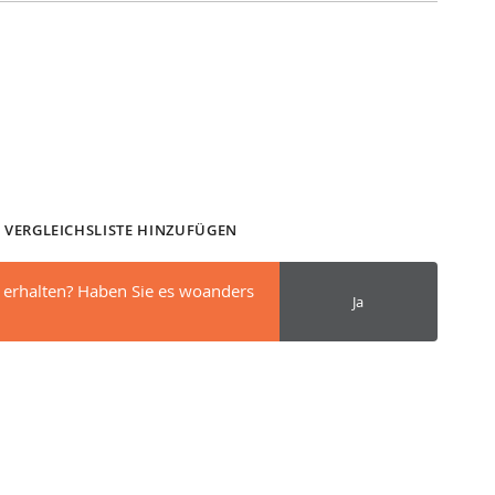
 VERGLEICHSLISTE HINZUFÜGEN
 erhalten? Haben Sie es woanders
Ja