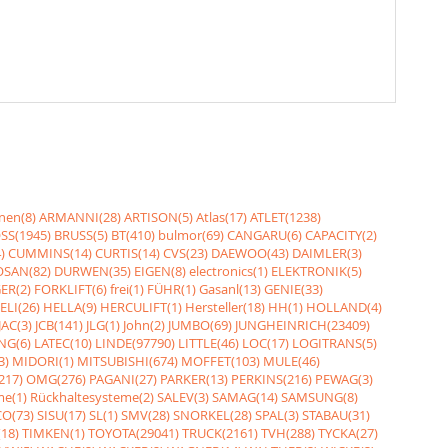
nen(8)
ARMANNI(28)
ARTISON(5)
Atlas(17)
ATLET(1238)
SS(1945)
BRUSS(5)
BT(410)
bulmor(69)
CANGARU(6)
CAPACITY(2)
)
CUMMINS(14)
CURTIS(14)
CVS(23)
DAEWOO(43)
DAIMLER(3)
SAN(82)
DURWEN(35)
EIGEN(8)
electronics(1)
ELEKTRONIK(5)
ER(2)
FORKLIFT(6)
frei(1)
FÜHR(1)
Gasanl(13)
GENIE(33)
ELI(26)
HELLA(9)
HERCULIFT(1)
Hersteller(18)
HH(1)
HOLLAND(4)
JAC(3)
JCB(141)
JLG(1)
John(2)
JUMBO(69)
JUNGHEINRICH(23409)
NG(6)
LATEC(10)
LINDE(97790)
LITTLE(46)
LOC(17)
LOGITRANS(5)
3)
MIDORI(1)
MITSUBISHI(674)
MOFFET(103)
MULE(46)
217)
OMG(276)
PAGANI(27)
PARKER(13)
PERKINS(216)
PEWAG(3)
me(1)
Rückhaltesysteme(2)
SALEV(3)
SAMAG(14)
SAMSUNG(8)
O(73)
SISU(17)
SL(1)
SMV(28)
SNORKEL(28)
SPAL(3)
STABAU(31)
18)
TIMKEN(1)
TOYOTA(29041)
TRUCK(2161)
TVH(288)
TYCKA(27)