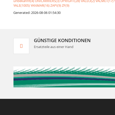
unbekannt(4)
UNICARRIERS(3)
UPRIGHT(28)
VALEO(2)
VALMET(17)
YALE(1005)
YANMAR(16)
ZAPI(9)
ZF(9)
Generated: 2026-08-06 01:54:30
GÜNSTIGE KONDITIONEN
Ersatzteile aus einer Hand