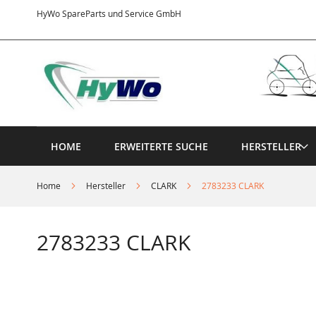
Direkt
HyWo SpareParts und Service GmbH
zum
Inhalt
HOME
ERWEITERTE SUCHE
HERSTELLER
Home
Hersteller
CLARK
2783233 CLARK
2783233 CLARK
Springe
zum
Ende