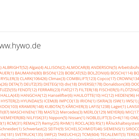
 www.hywo.de
)
ALBRIGHT(52)
Algas(4)
ALLISON(2)
ALMOCAR(8)
ANDERSON(5)
Arbeitsbüh
AUER(1)
BAUMANN(80)
BISON(123)
BOBCAT(92)
BOLZONI(6)
BOSCH(114)
BO
RYSLER(3)
CLARK(106426)
Climax(3)
COMBILIFT(123)
Copco(17)
CROWN(134
(26)
DETA(7)
DEUTZ(35)
DIETEG(10)
div(18)
DIVERSE(178)
Donaldson(30)
DOO
UZZI(55)
FENDT(12)
FERRARI(23)
FIAT(217)
FILTER(18)
FISCHER(5)
FLÖTZING
HALLA(43)
HANGCHA(12)
Hanselifter(6)
HAULOTTE(10)
HC(12)
HEDEN(96)
H
HYSTER(2)
HYUNDAI(5)
ICEM(8)
IMPCO(13)
IRION(1)
ISKRA(3)
ISW(1)
IWS(1)
KOOI(103)
KRAMER(148)
KUBOTA(7)
KÃRCHER(3)
LAFIS(1238)
Lager(1)
LANSI
I(87)
MASCHINEN(178)
MAST(2)
Mercedes(3)
MERLO(129)
MEYER(6)
MIC(17
NIEMEYER(80)
NILFISK(31)
Nippon(5)
Nissan(1)
NOBLELIFT(3)
O+K(116)
OM(
(1)
RCM(31)
REMA(27)
Remy(25)
RHM(1)
ROCLA(30)
RS(1)
RÃ¼ckhaltesyste
Schneider(1)
Schwerlast(2)
SEITH(9)
SICHELSCHMIDT(46)
SIEMENS(1)
SIROCC
IN(181)
SVETRUCK(135)
SWF(2)
TAKEUCHI(2)
TCM(604)
TECALEMIT(5)
TEREX(