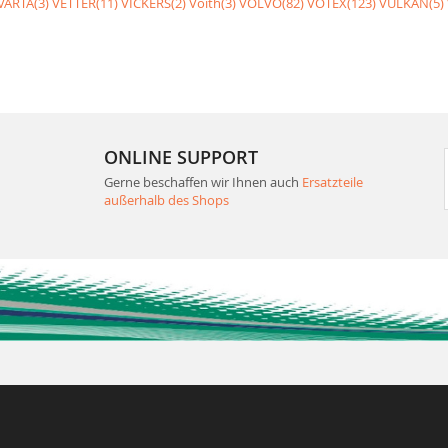
VARTA(3)
VETTER(11)
VICKERS(2)
Voith(3)
VOLVO(82)
VOTEX(123)
VULKAN(5)
ONLINE SUPPORT
Gerne beschaffen wir Ihnen auch
Ersatzteile
außerhalb des Shops