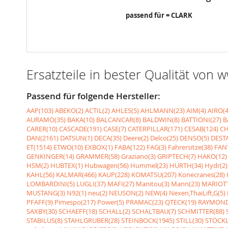
passend für = CLARK
Ersatzteile in bester Qualität von
Passend für folgende Hersteller:
AAP(103)
ABEKO(2)
ACTIL(2)
AHLES(5)
AHLMANN(23)
AIM(4)
AIRO(4
AURAMO(35)
BAKA(10)
BALCANCAR(8)
BALDWIN(8)
BATTIONI(27)
B
CARER(10)
CASCADE(191)
CASE(7)
CATERPILLAR(171)
CESAB(124)
CH
DAN(2161)
DATSUN(1)
DECA(35)
Deere(2)
Delco(25)
DENSO(5)
DESTA
ET(1514)
ETWO(10)
EXBOX(1)
FABA(122)
FAG(3)
Fahrersitze(38)
FANT
GENKINGER(14)
GRAMMER(58)
Graziano(3)
GRIPTECH(7)
HAKO(12)
HSM(2)
HUBTEX(1)
Hubwagen(56)
Hummel(23)
HURTH(34)
Hydr(2)
KAHL(56)
KALMAR(466)
KAUP(228)
KOMATSU(207)
Konecranes(28)
LOMBARDINI(5)
LUGLI(37)
MAFI(27)
Manitou(3)
Mann(23)
MARIOTT
MUSTANG(3)
N92(1)
neu(2)
NEUSON(2)
NEW(4)
Nexen,ThaiLift,G(5)
PFAFF(9)
Pimespo(217)
Power(5)
PRAMAC(23)
QTECK(19)
RAYMOND
SAXBY(30)
SCHAEFF(18)
SCHALL(2)
SCHALTBAU(7)
SCHMITTER(88)
STABILUS(8)
STAHLGRUBER(28)
STEINBOCK(1945)
STILL(30)
STÖCKL