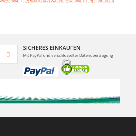
VW(5)
WACHE(2)
WACKER(2)
WAGNER(14)
WALTHER(3)
WICKE(3)
SICHERES EINKAUFEN
Mit PayPal und verschlüsselter Datenübertragung