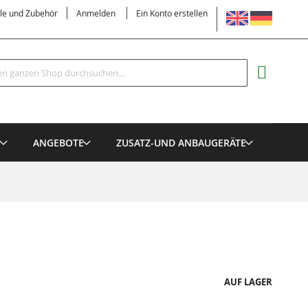
SPRACHE
ile und Zubehör
Anmelden
Ein Konto erstellen
Suche
MEIN EI
E
ANGEBOTE
ZUSATZ-UND ANBAUGERÄTE
AUF LAGER