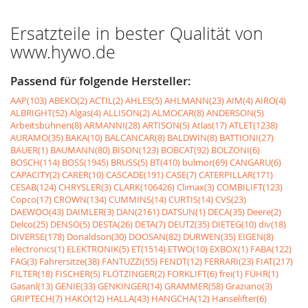
Ersatzteile in bester Qualität von
www.hywo.de
Passend für folgende Hersteller:
AAP(103)
ABEKO(2)
ACTIL(2)
AHLES(5)
AHLMANN(23)
AIM(4)
AIRO(4)
ALBRIGHT(52)
Algas(4)
ALLISON(2)
ALMOCAR(8)
ANDERSON(5)
Arbeitsbühnen(8)
ARMANNI(28)
ARTISON(5)
Atlas(17)
ATLET(1238)
AURAMO(35)
BAKA(10)
BALCANCAR(8)
BALDWIN(8)
BATTIONI(27)
BAUER(1)
BAUMANN(80)
BISON(123)
BOBCAT(92)
BOLZONI(6)
BOSCH(114)
BOSS(1945)
BRUSS(5)
BT(410)
bulmor(69)
CANGARU(6)
CAPACITY(2)
CARER(10)
CASCADE(191)
CASE(7)
CATERPILLAR(171)
CESAB(124)
CHRYSLER(3)
CLARK(106426)
Climax(3)
COMBILIFT(123)
Copco(17)
CROWN(134)
CUMMINS(14)
CURTIS(14)
CVS(23)
DAEWOO(43)
DAIMLER(3)
DAN(2161)
DATSUN(1)
DECA(35)
Deere(2)
Delco(25)
DENSO(5)
DESTA(26)
DETA(7)
DEUTZ(35)
DIETEG(10)
div(18)
DIVERSE(178)
Donaldson(30)
DOOSAN(82)
DURWEN(35)
EIGEN(8)
electronics(1)
ELEKTRONIK(5)
ET(1514)
ETWO(10)
EXBOX(1)
FABA(122)
FAG(3)
Fahrersitze(38)
FANTUZZI(55)
FENDT(12)
FERRARI(23)
FIAT(217)
FILTER(18)
FISCHER(5)
FLÖTZINGER(2)
FORKLIFT(6)
frei(1)
FÜHR(1)
Gasanl(13)
GENIE(33)
GENKINGER(14)
GRAMMER(58)
Graziano(3)
GRIPTECH(7)
HAKO(12)
HALLA(43)
HANGCHA(12)
Hanselifter(6)