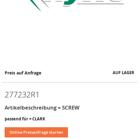
Springe
Preis auf Anfrage
AUF LAGER
zum
Anfang
der
277232R1
Bildergalerie
Artikelbeschreibung = SCREW
passend für = CLARK
Online Preisanfrage starten