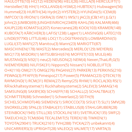
HAULOTTE(10)
HC(12)
HEDEN(96)
HELI(26)
HELLA(9)
HERCULIFT(1)
Hersteller(18)
HH(1)
HOLLAND(4)
HSM(2)
HUBTEX(1)
Hubwagen(56)
Hummel(23)
HURTH(34)
Hydr(2)
HYSTER(2)
HYUNDAI(5)
ICEM(8)
IMPCO(13)
IRION(1)
ISKRA(3)
ISW(1)
IWS(1)
JAC(3)
JCB(141)
JLG(1)
John(2)
JUMBO(69)
JUNGHEINRICH(23409)
KAHL(56)
KALMAR(466)
KAUP(228)
KOMATSU(207)
Konecranes(28)
KOOI(103)
KRAMER(148)
KUBOTA(7)
KÃRCHER(3)
LAFIS(1238)
Lager(1)
LANSING(6)
LATEC(10)
LINDE(97790)
LITTLE(46)
LOC(17)
LOGITRANS(5)
LOMBARDINI(5)
LUGLI(37)
MAFI(27)
Manitou(3)
Mann(23)
MARIOTTI(87)
MASCHINEN(178)
MAST(2)
Mercedes(3)
MERLO(129)
MEYER(6)
MIC(173)
MIDORI(1)
MITSUBISHI(674)
MOFFET(103)
MULE(46)
MUSTANG(3)
N92(1)
neu(2)
NEUSON(2)
NEW(4)
Nexen,ThaiLift,G(5)
NIEMEYER(80)
NILFISK(31)
Nippon(5)
Nissan(1)
NOBLELIFT(3)
O+K(116)
OM(217)
OMG(276)
PAGANI(27)
PARKER(13)
PERKINS(216)
PEWAG(3)
PFAFF(9)
Pimespo(217)
Power(5)
PRAMAC(23)
QTECK(19)
RAYMOND(1)
RCM(31)
REMA(27)
Remy(25)
RHM(1)
ROCLA(30)
RS(1)
RÃ¼ckhaltesysteme(1)
Rückhaltesysteme(2)
SALEV(3)
SAMAG(14)
SAMSUNG(8)
SAXBY(30)
SCHAEFF(18)
SCHALL(2)
SCHALTBAU(7)
SCHMITTER(88)
Schneider(1)
Schwerlast(2)
SEITH(9)
SICHELSCHMIDT(46)
SIEMENS(1)
SIROCCO(73)
SISU(17)
SL(1)
SMV(28)
SNORKEL(28)
SPAL(3)
STABAU(31)
STABILUS(8)
STAHLGRUBER(28)
STEINBOCK(1945)
STILL(30)
STÖCKLIN(181)
SVETRUCK(135)
SWF(2)
TAKEUCHI(2)
TCM(604)
TECALEMIT(5)
TEREX(18)
TIMKEN(1)
TOYOTA(29041)
TRUCK(2161)
TVH(288)
TYCKA(27)
unbekannt(4)
UNICARRIERS(3)
UPRIGHT(28)
VALEO(2)
VALMET(17)
VARTA(3)