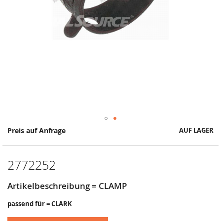
Springe
Preis auf Anfrage
AUF LAGER
zum
Anfang
der
2772252
Bildergalerie
Artikelbeschreibung = CLAMP
passend für = CLARK