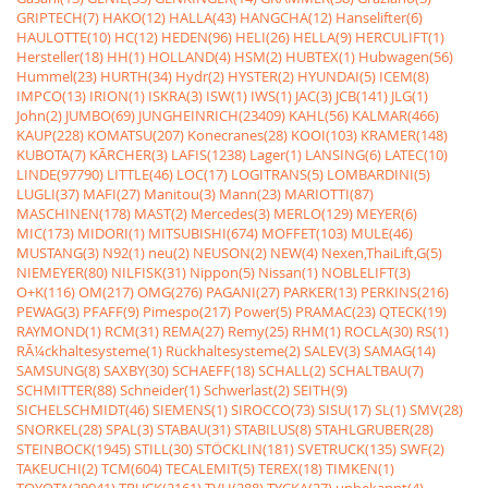
GRIPTECH(7)
HAKO(12)
HALLA(43)
HANGCHA(12)
Hanselifter(6)
HAULOTTE(10)
HC(12)
HEDEN(96)
HELI(26)
HELLA(9)
HERCULIFT(1)
Hersteller(18)
HH(1)
HOLLAND(4)
HSM(2)
HUBTEX(1)
Hubwagen(56)
Hummel(23)
HURTH(34)
Hydr(2)
HYSTER(2)
HYUNDAI(5)
ICEM(8)
IMPCO(13)
IRION(1)
ISKRA(3)
ISW(1)
IWS(1)
JAC(3)
JCB(141)
JLG(1)
John(2)
JUMBO(69)
JUNGHEINRICH(23409)
KAHL(56)
KALMAR(466)
KAUP(228)
KOMATSU(207)
Konecranes(28)
KOOI(103)
KRAMER(148)
KUBOTA(7)
KÃRCHER(3)
LAFIS(1238)
Lager(1)
LANSING(6)
LATEC(10)
LINDE(97790)
LITTLE(46)
LOC(17)
LOGITRANS(5)
LOMBARDINI(5)
LUGLI(37)
MAFI(27)
Manitou(3)
Mann(23)
MARIOTTI(87)
MASCHINEN(178)
MAST(2)
Mercedes(3)
MERLO(129)
MEYER(6)
MIC(173)
MIDORI(1)
MITSUBISHI(674)
MOFFET(103)
MULE(46)
MUSTANG(3)
N92(1)
neu(2)
NEUSON(2)
NEW(4)
Nexen,ThaiLift,G(5)
NIEMEYER(80)
NILFISK(31)
Nippon(5)
Nissan(1)
NOBLELIFT(3)
O+K(116)
OM(217)
OMG(276)
PAGANI(27)
PARKER(13)
PERKINS(216)
PEWAG(3)
PFAFF(9)
Pimespo(217)
Power(5)
PRAMAC(23)
QTECK(19)
RAYMOND(1)
RCM(31)
REMA(27)
Remy(25)
RHM(1)
ROCLA(30)
RS(1)
RÃ¼ckhaltesysteme(1)
Rückhaltesysteme(2)
SALEV(3)
SAMAG(14)
SAMSUNG(8)
SAXBY(30)
SCHAEFF(18)
SCHALL(2)
SCHALTBAU(7)
SCHMITTER(88)
Schneider(1)
Schwerlast(2)
SEITH(9)
SICHELSCHMIDT(46)
SIEMENS(1)
SIROCCO(73)
SISU(17)
SL(1)
SMV(28)
SNORKEL(28)
SPAL(3)
STABAU(31)
STABILUS(8)
STAHLGRUBER(28)
STEINBOCK(1945)
STILL(30)
STÖCKLIN(181)
SVETRUCK(135)
SWF(2)
TAKEUCHI(2)
TCM(604)
TECALEMIT(5)
TEREX(18)
TIMKEN(1)