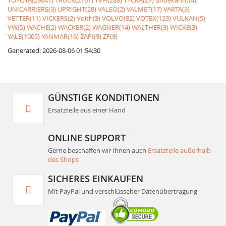
TOYOTA(29041)
TRUCK(2161)
TVH(288)
TYCKA(27)
unbekannt(4)
UNICARRIERS(3)
UPRIGHT(28)
VALEO(2)
VALMET(17)
VARTA(3)
VETTER(11)
VICKERS(2)
Voith(3)
VOLVO(82)
VOTEX(123)
VULKAN(5)
VW(5)
WACHE(2)
WACKER(2)
WAGNER(14)
WALTHER(3)
WICKE(3)
YALE(1005)
YANMAR(16)
ZAPI(9)
ZF(9)
Generated: 2026-08-06 01:54:30
GÜNSTIGE KONDITIONEN
Ersatzteile aus einer Hand
ONLINE SUPPORT
Gerne beschaffen wir Ihnen auch
Ersatzteile außerhalb
des Shops
SICHERES EINKAUFEN
Mit PayPal und verschlüsselter Datenübertragung