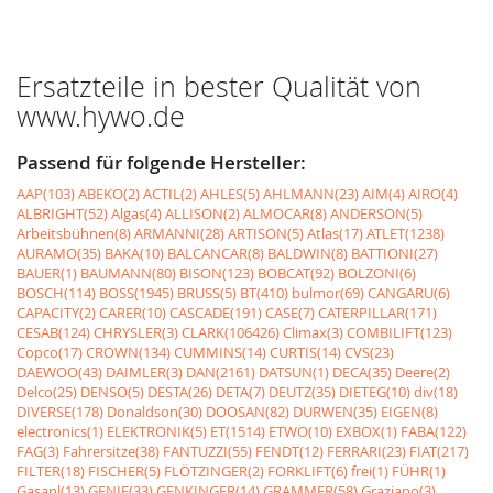
Ersatzteile in bester Qualität von
www.hywo.de
Passend für folgende Hersteller:
AAP(103)
ABEKO(2)
ACTIL(2)
AHLES(5)
AHLMANN(23)
AIM(4)
AIRO(4)
ALBRIGHT(52)
Algas(4)
ALLISON(2)
ALMOCAR(8)
ANDERSON(5)
Arbeitsbühnen(8)
ARMANNI(28)
ARTISON(5)
Atlas(17)
ATLET(1238)
AURAMO(35)
BAKA(10)
BALCANCAR(8)
BALDWIN(8)
BATTIONI(27)
BAUER(1)
BAUMANN(80)
BISON(123)
BOBCAT(92)
BOLZONI(6)
BOSCH(114)
BOSS(1945)
BRUSS(5)
BT(410)
bulmor(69)
CANGARU(6)
CAPACITY(2)
CARER(10)
CASCADE(191)
CASE(7)
CATERPILLAR(171)
CESAB(124)
CHRYSLER(3)
CLARK(106426)
Climax(3)
COMBILIFT(123)
Copco(17)
CROWN(134)
CUMMINS(14)
CURTIS(14)
CVS(23)
DAEWOO(43)
DAIMLER(3)
DAN(2161)
DATSUN(1)
DECA(35)
Deere(2)
Delco(25)
DENSO(5)
DESTA(26)
DETA(7)
DEUTZ(35)
DIETEG(10)
div(18)
DIVERSE(178)
Donaldson(30)
DOOSAN(82)
DURWEN(35)
EIGEN(8)
electronics(1)
ELEKTRONIK(5)
ET(1514)
ETWO(10)
EXBOX(1)
FABA(122)
FAG(3)
Fahrersitze(38)
FANTUZZI(55)
FENDT(12)
FERRARI(23)
FIAT(217)
FILTER(18)
FISCHER(5)
FLÖTZINGER(2)
FORKLIFT(6)
frei(1)
FÜHR(1)
Gasanl(13)
GENIE(33)
GENKINGER(14)
GRAMMER(58)
Graziano(3)