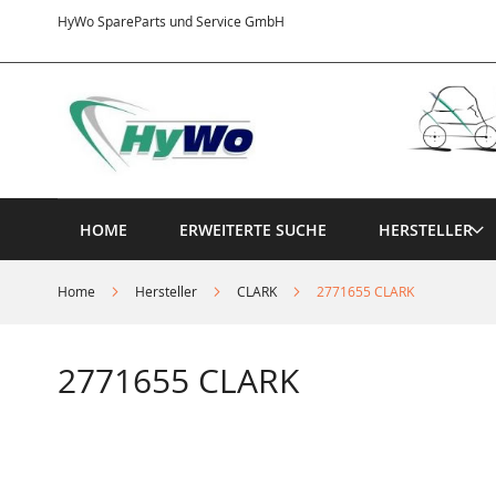
Direkt
HyWo SpareParts und Service GmbH
zum
Inhalt
HOME
ERWEITERTE SUCHE
HERSTELLER
Home
Hersteller
CLARK
2771655 CLARK
2771655 CLARK
Springe
zum
Ende