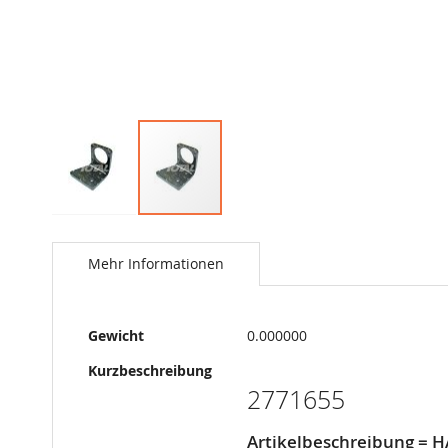
Springe
zum
Anfang
Mehr Informationen
der
Bildergalerie
Mehr
Gewicht
0.000000
Informationen
Kurzbeschreibung
2771655
Artikelbeschreibung = 