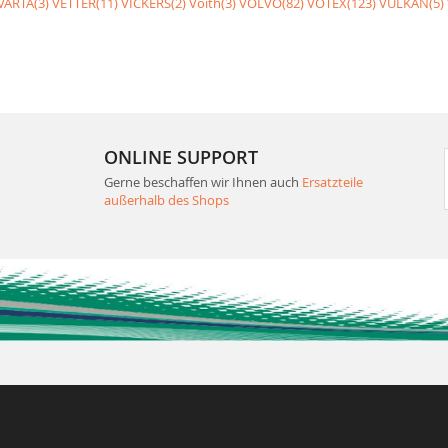
VARTA(3)
VETTER(11)
VICKERS(2)
Voith(3)
VOLVO(82)
VOTEX(123)
VULKAN(5)
ONLINE SUPPORT
Gerne beschaffen wir Ihnen auch
Ersatzteile
außerhalb des Shops