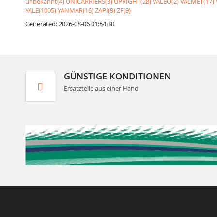
unbekannt(4)
UNICARRIERS(3)
UPRIGHT(28)
VALEO(2)
VALMET(17)
YALE(1005)
YANMAR(16)
ZAPI(9)
ZF(9)
Generated: 2026-08-06 01:54:30
GÜNSTIGE KONDITIONEN
Ersatzteile aus einer Hand