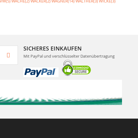
VW(5)
WACHE(2)
WACKER(2)
WAGNER(14)
WALTHER(3)
WICKE(3)
SICHERES EINKAUFEN
Mit PayPal und verschlüsselter Datenübertragung