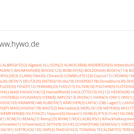
 www.hywo.de
)
ALBRIGHT(52)
Algas(4)
ALLISON(2)
ALMOCAR(8)
ANDERSON(5)
Arbeitsbüh
AUER(1)
BAUMANN(80)
BISON(123)
BOBCAT(92)
BOLZONI(6)
BOSCH(114)
BO
RYSLER(3)
CLARK(106426)
Climax(3)
COMBILIFT(123)
Copco(17)
CROWN(134
(26)
DETA(7)
DEUTZ(35)
DIETEG(10)
div(18)
DIVERSE(178)
Donaldson(30)
DOO
UZZI(55)
FENDT(12)
FERRARI(23)
FIAT(217)
FILTER(18)
FISCHER(5)
FLÖTZING
HALLA(43)
HANGCHA(12)
Hanselifter(6)
HAULOTTE(10)
HC(12)
HEDEN(96)
H
HYSTER(2)
HYUNDAI(5)
ICEM(8)
IMPCO(13)
IRION(1)
ISKRA(3)
ISW(1)
IWS(1)
KOOI(103)
KRAMER(148)
KUBOTA(7)
KÃRCHER(3)
LAFIS(1238)
Lager(1)
LANSI
I(87)
MASCHINEN(178)
MAST(2)
Mercedes(3)
MERLO(129)
MEYER(6)
MIC(17
NIEMEYER(80)
NILFISK(31)
Nippon(5)
Nissan(1)
NOBLELIFT(3)
O+K(116)
OM(
(1)
RCM(31)
REMA(27)
Remy(25)
RHM(1)
ROCLA(30)
RS(1)
RÃ¼ckhaltesyste
Schneider(1)
Schwerlast(2)
SEITH(9)
SICHELSCHMIDT(46)
SIEMENS(1)
SIROCC
IN(181)
SVETRUCK(135)
SWF(2)
TAKEUCHI(2)
TCM(604)
TECALEMIT(5)
TEREX(