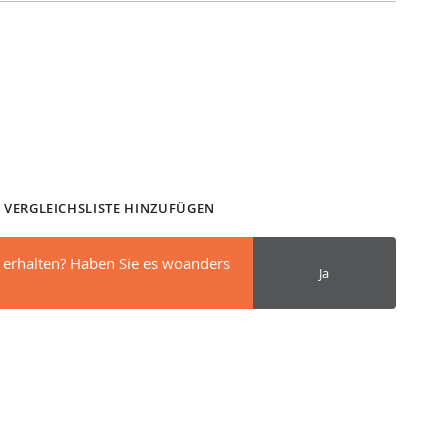
 VERGLEICHSLISTE HINZUFÜGEN
 erhalten? Haben Sie es woanders
Ja