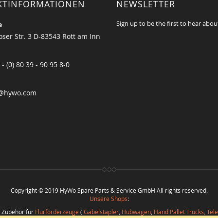
KTINFORMATIONEN
NEWSLETTER
Sign up to be the first to hear abou
e
ser Str. 3 D-83543 Rott am Inn
 - (0) 80 39 - 90 95 8-0
@hywo.com
Copyright © 2019 HyWo Spare Parts & Service GmbH All rights reserved.
Unsere Shops
:
d Zubehör für
Flurförderzeuge
(
Gabelstapler
,
Hubwagen
,
Hand Pallet Trucks, Tel