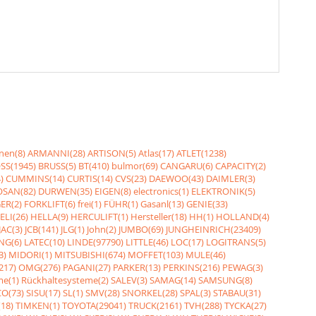
nen(8)
ARMANNI(28)
ARTISON(5)
Atlas(17)
ATLET(1238)
SS(1945)
BRUSS(5)
BT(410)
bulmor(69)
CANGARU(6)
CAPACITY(2)
)
CUMMINS(14)
CURTIS(14)
CVS(23)
DAEWOO(43)
DAIMLER(3)
SAN(82)
DURWEN(35)
EIGEN(8)
electronics(1)
ELEKTRONIK(5)
ER(2)
FORKLIFT(6)
frei(1)
FÜHR(1)
Gasanl(13)
GENIE(33)
ELI(26)
HELLA(9)
HERCULIFT(1)
Hersteller(18)
HH(1)
HOLLAND(4)
JAC(3)
JCB(141)
JLG(1)
John(2)
JUMBO(69)
JUNGHEINRICH(23409)
NG(6)
LATEC(10)
LINDE(97790)
LITTLE(46)
LOC(17)
LOGITRANS(5)
3)
MIDORI(1)
MITSUBISHI(674)
MOFFET(103)
MULE(46)
217)
OMG(276)
PAGANI(27)
PARKER(13)
PERKINS(216)
PEWAG(3)
me(1)
Rückhaltesysteme(2)
SALEV(3)
SAMAG(14)
SAMSUNG(8)
O(73)
SISU(17)
SL(1)
SMV(28)
SNORKEL(28)
SPAL(3)
STABAU(31)
18)
TIMKEN(1)
TOYOTA(29041)
TRUCK(2161)
TVH(288)
TYCKA(27)