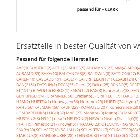
passend für = CLARK
Ersatzteile in bester Qualität von
Passend für folgende Hersteller:
AAP(103)
ABEKO(2)
ACTIL(2)
AHLES(5)
AHLMANN(23)
AIM(4)
AIRO(4
AURAMO(35)
BAKA(10)
BALCANCAR(8)
BALDWIN(8)
BATTIONI(27)
B
CARER(10)
CASCADE(191)
CASE(7)
CATERPILLAR(171)
CESAB(124)
CH
DAN(2161)
DATSUN(1)
DECA(35)
Deere(2)
Delco(25)
DENSO(5)
DESTA
ET(1514)
ETWO(10)
EXBOX(1)
FABA(122)
FAG(3)
Fahrersitze(38)
FANT
GENKINGER(14)
GRAMMER(58)
Graziano(3)
GRIPTECH(7)
HAKO(12)
HSM(2)
HUBTEX(1)
Hubwagen(56)
Hummel(23)
HURTH(34)
Hydr(2)
KAHL(56)
KALMAR(466)
KAUP(228)
KOMATSU(207)
Konecranes(28)
LOMBARDINI(5)
LUGLI(37)
MAFI(27)
Manitou(3)
Mann(23)
MARIOTT
MUSTANG(3)
N92(1)
neu(2)
NEUSON(2)
NEW(4)
Nexen,ThaiLift,G(5)
PFAFF(9)
Pimespo(217)
Power(5)
PRAMAC(23)
QTECK(19)
RAYMOND
SAXBY(30)
SCHAEFF(18)
SCHALL(2)
SCHALTBAU(7)
SCHMITTER(88)
STABILUS(8)
STAHLGRUBER(28)
STEINBOCK(1945)
STILL(30)
STÖCKL