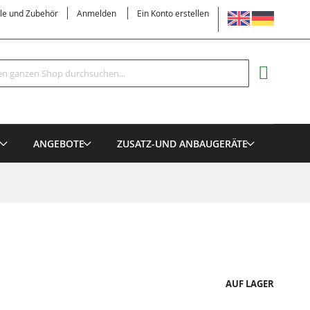
SPRACHE
ile und Zubehör
Anmelden
Ein Konto erstellen
Suche
MEIN EI
E
ANGEBOTE
ZUSATZ-UND ANBAUGERÄTE
AUF LAGER