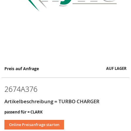
Springe
Preis auf Anfrage
AUF LAGER
zum
Anfang
der
2674A376
Bildergalerie
Artikelbeschreibung = TURBO CHARGER
passend für = CLARK
Online Preisanfrage starten