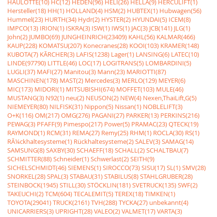
HAULOTTE(10)
HC(12)
HEDEN(96)
HELI(26)
HELLA(9)
HERCULIFT(1)
Hersteller(18)
HH(1)
HOLLAND(4)
HSM(2)
HUBTEX(1)
Hubwagen(56)
Hummel(23)
HURTH(34)
Hydr(2)
HYSTER(2)
HYUNDAI(5)
ICEM(8)
IMPCO(13)
IRION(1)
ISKRA(3)
ISW(1)
IWS(1)
JAC(3)
JCB(141)
JLG(1)
John(2)
JUMBO(69)
JUNGHEINRICH(23409)
KAHL(56)
KALMAR(466)
KAUP(228)
KOMATSU(207)
Konecranes(28)
KOOI(103)
KRAMER(148)
KUBOTA(7)
KÃRCHER(3)
LAFIS(1238)
Lager(1)
LANSING(6)
LATEC(10)
LINDE(97790)
LITTLE(46)
LOC(17)
LOGITRANS(5)
LOMBARDINI(5)
LUGLI(37)
MAFI(27)
Manitou(3)
Mann(23)
MARIOTTI(87)
MASCHINEN(178)
MAST(2)
Mercedes(3)
MERLO(129)
MEYER(6)
MIC(173)
MIDORI(1)
MITSUBISHI(674)
MOFFET(103)
MULE(46)
MUSTANG(3)
N92(1)
neu(2)
NEUSON(2)
NEW(4)
Nexen,ThaiLift,G(5)
NIEMEYER(80)
NILFISK(31)
Nippon(5)
Nissan(1)
NOBLELIFT(3)
O+K(116)
OM(217)
OMG(276)
PAGANI(27)
PARKER(13)
PERKINS(216)
PEWAG(3)
PFAFF(9)
Pimespo(217)
Power(5)
PRAMAC(23)
QTECK(19)
RAYMOND(1)
RCM(31)
REMA(27)
Remy(25)
RHM(1)
ROCLA(30)
RS(1)
RÃ¼ckhaltesysteme(1)
Rückhaltesysteme(2)
SALEV(3)
SAMAG(14)
SAMSUNG(8)
SAXBY(30)
SCHAEFF(18)
SCHALL(2)
SCHALTBAU(7)
SCHMITTER(88)
Schneider(1)
Schwerlast(2)
SEITH(9)
SICHELSCHMIDT(46)
SIEMENS(1)
SIROCCO(73)
SISU(17)
SL(1)
SMV(28)
SNORKEL(28)
SPAL(3)
STABAU(31)
STABILUS(8)
STAHLGRUBER(28)
STEINBOCK(1945)
STILL(30)
STÖCKLIN(181)
SVETRUCK(135)
SWF(2)
TAKEUCHI(2)
TCM(604)
TECALEMIT(5)
TEREX(18)
TIMKEN(1)
TOYOTA(29041)
TRUCK(2161)
TVH(288)
TYCKA(27)
unbekannt(4)
UNICARRIERS(3)
UPRIGHT(28)
VALEO(2)
VALMET(17)
VARTA(3)