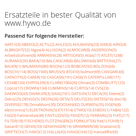
Ersatzteile in bester Qualität von
www.hywo.de
Passend für folgende Hersteller:
AAP(103)
ABEKO(2)
ACTIL(2)
AHLES(5)
AHLMANN(23)
AIM(4)
AIRO(4)
ALBRIGHT(52)
Algas(4)
ALLISON(2)
ALMOCAR(8)
ANDERSON(5)
Arbeitsbühnen(8)
ARMANNI(28)
ARTISON(5)
Atlas(17)
ATLET(1238)
AURAMO(35)
BAKA(10)
BALCANCAR(8)
BALDWIN(8)
BATTIONI(27)
BAUER(1)
BAUMANN(80)
BISON(123)
BOBCAT(92)
BOLZONI(6)
BOSCH(114)
BOSS(1945)
BRUSS(5)
BT(410)
bulmor(69)
CANGARU(6)
CAPACITY(2)
CARER(10)
CASCADE(191)
CASE(7)
CATERPILLAR(171)
CESAB(124)
CHRYSLER(3)
CLARK(106426)
Climax(3)
COMBILIFT(123)
Copco(17)
CROWN(134)
CUMMINS(14)
CURTIS(14)
CVS(23)
DAEWOO(43)
DAIMLER(3)
DAN(2161)
DATSUN(1)
DECA(35)
Deere(2)
Delco(25)
DENSO(5)
DESTA(26)
DETA(7)
DEUTZ(35)
DIETEG(10)
div(18)
DIVERSE(178)
Donaldson(30)
DOOSAN(82)
DURWEN(35)
EIGEN(8)
electronics(1)
ELEKTRONIK(5)
ET(1514)
ETWO(10)
EXBOX(1)
FABA(122)
FAG(3)
Fahrersitze(38)
FANTUZZI(55)
FENDT(12)
FERRARI(23)
FIAT(217)
FILTER(18)
FISCHER(5)
FLÖTZINGER(2)
FORKLIFT(6)
frei(1)
FÜHR(1)
Gasanl(13)
GENIE(33)
GENKINGER(14)
GRAMMER(58)
Graziano(3)
GRIPTECH(7)
HAKO(12)
HALLA(43)
HANGCHA(12)
Hanselifter(6)