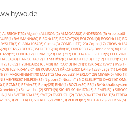
 www.hywo.de
)
ALBRIGHT(52)
Algas(4)
ALLISON(2)
ALMOCAR(8)
ANDERSON(5)
Arbeitsbüh
AUER(1)
BAUMANN(80)
BISON(123)
BOBCAT(92)
BOLZONI(6)
BOSCH(114)
BO
RYSLER(3)
CLARK(106426)
Climax(3)
COMBILIFT(123)
Copco(17)
CROWN(134
(26)
DETA(7)
DEUTZ(35)
DIETEG(10)
div(18)
DIVERSE(178)
Donaldson(30)
DOO
UZZI(55)
FENDT(12)
FERRARI(23)
FIAT(217)
FILTER(18)
FISCHER(5)
FLÖTZING
HALLA(43)
HANGCHA(12)
Hanselifter(6)
HAULOTTE(10)
HC(12)
HEDEN(96)
H
HYSTER(2)
HYUNDAI(5)
ICEM(8)
IMPCO(13)
IRION(1)
ISKRA(3)
ISW(1)
IWS(1)
KOOI(103)
KRAMER(148)
KUBOTA(7)
KÃRCHER(3)
LAFIS(1238)
Lager(1)
LANSI
I(87)
MASCHINEN(178)
MAST(2)
Mercedes(3)
MERLO(129)
MEYER(6)
MIC(17
NIEMEYER(80)
NILFISK(31)
Nippon(5)
Nissan(1)
NOBLELIFT(3)
O+K(116)
OM(
(1)
RCM(31)
REMA(27)
Remy(25)
RHM(1)
ROCLA(30)
RS(1)
RÃ¼ckhaltesyste
Schneider(1)
Schwerlast(2)
SEITH(9)
SICHELSCHMIDT(46)
SIEMENS(1)
SIROCC
IN(181)
SVETRUCK(135)
SWF(2)
TAKEUCHI(2)
TCM(604)
TECALEMIT(5)
TEREX(
VARTA(3)
VETTER(11)
VICKERS(2)
Voith(3)
VOLVO(82)
VOTEX(123)
VULKAN(5)