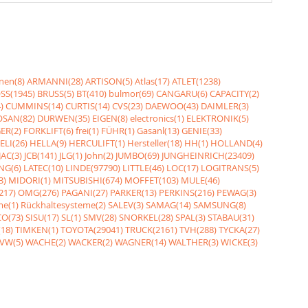
nen(8)
ARMANNI(28)
ARTISON(5)
Atlas(17)
ATLET(1238)
SS(1945)
BRUSS(5)
BT(410)
bulmor(69)
CANGARU(6)
CAPACITY(2)
)
CUMMINS(14)
CURTIS(14)
CVS(23)
DAEWOO(43)
DAIMLER(3)
SAN(82)
DURWEN(35)
EIGEN(8)
electronics(1)
ELEKTRONIK(5)
ER(2)
FORKLIFT(6)
frei(1)
FÜHR(1)
Gasanl(13)
GENIE(33)
ELI(26)
HELLA(9)
HERCULIFT(1)
Hersteller(18)
HH(1)
HOLLAND(4)
JAC(3)
JCB(141)
JLG(1)
John(2)
JUMBO(69)
JUNGHEINRICH(23409)
NG(6)
LATEC(10)
LINDE(97790)
LITTLE(46)
LOC(17)
LOGITRANS(5)
3)
MIDORI(1)
MITSUBISHI(674)
MOFFET(103)
MULE(46)
217)
OMG(276)
PAGANI(27)
PARKER(13)
PERKINS(216)
PEWAG(3)
me(1)
Rückhaltesysteme(2)
SALEV(3)
SAMAG(14)
SAMSUNG(8)
O(73)
SISU(17)
SL(1)
SMV(28)
SNORKEL(28)
SPAL(3)
STABAU(31)
18)
TIMKEN(1)
TOYOTA(29041)
TRUCK(2161)
TVH(288)
TYCKA(27)
VW(5)
WACHE(2)
WACKER(2)
WAGNER(14)
WALTHER(3)
WICKE(3)