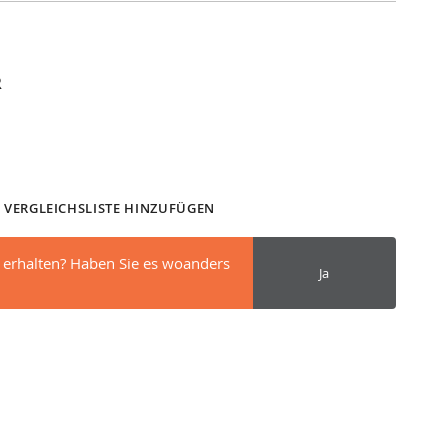
R
 VERGLEICHSLISTE HINZUFÜGEN
 erhalten? Haben Sie es woanders
Ja