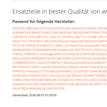
Ersatzteile in bester Qualität von
Passend für folgende Hersteller:
AAP(103)
ABEKO(2)
ACTIL(2)
AHLES(5)
AHLMANN(23)
AIM(4)
AIRO(4
AURAMO(35)
BAKA(10)
BALCANCAR(8)
BALDWIN(8)
BATTIONI(27)
B
CARER(10)
CASCADE(191)
CASE(7)
CATERPILLAR(171)
CESAB(124)
CH
DAN(2161)
DATSUN(1)
DECA(35)
Deere(2)
Delco(25)
DENSO(5)
DESTA
ET(1514)
ETWO(10)
EXBOX(1)
FABA(122)
FAG(3)
Fahrersitze(38)
FANT
GENKINGER(14)
GRAMMER(58)
Graziano(3)
GRIPTECH(7)
HAKO(12)
HSM(2)
HUBTEX(1)
Hubwagen(56)
Hummel(23)
HURTH(34)
Hydr(2)
KAHL(56)
KALMAR(466)
KAUP(228)
KOMATSU(207)
Konecranes(28)
LOMBARDINI(5)
LUGLI(37)
MAFI(27)
Manitou(3)
Mann(23)
MARIOTT
MUSTANG(3)
N92(1)
neu(2)
NEUSON(2)
NEW(4)
Nexen,ThaiLift,G(5)
PFAFF(9)
Pimespo(217)
Power(5)
PRAMAC(23)
QTECK(19)
RAYMOND
SAXBY(30)
SCHAEFF(18)
SCHALL(2)
SCHALTBAU(7)
SCHMITTER(88)
STABILUS(8)
STAHLGRUBER(28)
STEINBOCK(1945)
STILL(30)
STÖCKL
unbekannt(4)
UNICARRIERS(3)
UPRIGHT(28)
VALEO(2)
VALMET(17)
YALE(1005)
YANMAR(16)
ZAPI(9)
ZF(9)
Generated: 2026-08-07 01:59:50