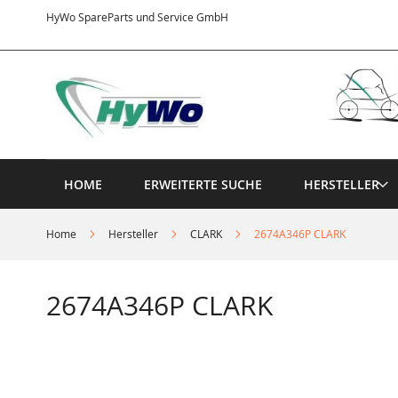
Direkt
HyWo SpareParts und Service GmbH
zum
Inhalt
HOME
ERWEITERTE SUCHE
HERSTELLER
Home
Hersteller
CLARK
2674A346P CLARK
2674A346P CLARK
Springe
zum
Ende