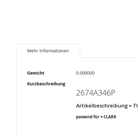
Springe
zum
Anfang
Mehr Informationen
der
Bildergalerie
Mehr
Gewicht
0.000000
Informationen
Kurzbeschreibung
2674A346P
Artikelbeschreibung =
passend für = CLARK