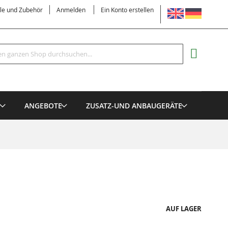
SPRACHE
ile und Zubehör
Anmelden
Ein Konto erstellen
Suche
MEIN EI
E
ANGEBOTE
ZUSATZ-UND ANBAUGERÄTE
AUF LAGER