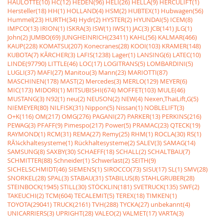
HAULOTTE(10)
HC(12)
HEDEN(96)
HELI(26)
HELLA(9)
HERCULIFT(1)
Hersteller(18)
HH(1)
HOLLAND(4)
HSM(2)
HUBTEX(1)
Hubwagen(56)
Hummel(23)
HURTH(34)
Hydr(2)
HYSTER(2)
HYUNDAI(5)
ICEM(8)
IMPCO(13)
IRION(1)
ISKRA(3)
ISW(1)
IWS(1)
JAC(3)
JCB(141)
JLG(1)
John(2)
JUMBO(69)
JUNGHEINRICH(23411)
KAHL(56)
KALMAR(466)
KAUP(228)
KOMATSU(207)
Konecranes(28)
KOOI(103)
KRAMER(148)
KUBOTA(7)
KÃRCHER(3)
LAFIS(1238)
Lager(1)
LANSING(6)
LATEC(10)
LINDE(97790)
LITTLE(46)
LOC(17)
LOGITRANS(5)
LOMBARDINI(5)
LUGLI(37)
MAFI(27)
Manitou(3)
Mann(23)
MARIOTTI(87)
MASCHINEN(178)
MAST(2)
Mercedes(3)
MERLO(129)
MEYER(6)
MIC(173)
MIDORI(1)
MITSUBISHI(674)
MOFFET(103)
MULE(46)
MUSTANG(3)
N92(1)
neu(2)
NEUSON(2)
NEW(4)
Nexen,ThaiLift,G(5)
NIEMEYER(80)
NILFISK(31)
Nippon(5)
Nissan(1)
NOBLELIFT(3)
O+K(116)
OM(217)
OMG(276)
PAGANI(27)
PARKER(13)
PERKINS(216)
PEWAG(3)
PFAFF(9)
Pimespo(217)
Power(5)
PRAMAC(23)
QTECK(19)
RAYMOND(1)
RCM(31)
REMA(27)
Remy(25)
RHM(1)
ROCLA(30)
RS(1)
RÃ¼ckhaltesysteme(1)
Rückhaltesysteme(2)
SALEV(3)
SAMAG(14)
SAMSUNG(8)
SAXBY(30)
SCHAEFF(18)
SCHALL(2)
SCHALTBAU(7)
SCHMITTER(88)
Schneider(1)
Schwerlast(2)
SEITH(9)
SICHELSCHMIDT(46)
SIEMENS(1)
SIROCCO(73)
SISU(17)
SL(1)
SMV(28)
SNORKEL(28)
SPAL(3)
STABAU(31)
STABILUS(8)
STAHLGRUBER(28)
STEINBOCK(1945)
STILL(30)
STÖCKLIN(181)
SVETRUCK(135)
SWF(2)
TAKEUCHI(2)
TCM(604)
TECALEMIT(5)
TEREX(18)
TIMKEN(1)
TOYOTA(29041)
TRUCK(2161)
TVH(288)
TYCKA(27)
unbekannt(4)
UNICARRIERS(3)
UPRIGHT(28)
VALEO(2)
VALMET(17)
VARTA(3)