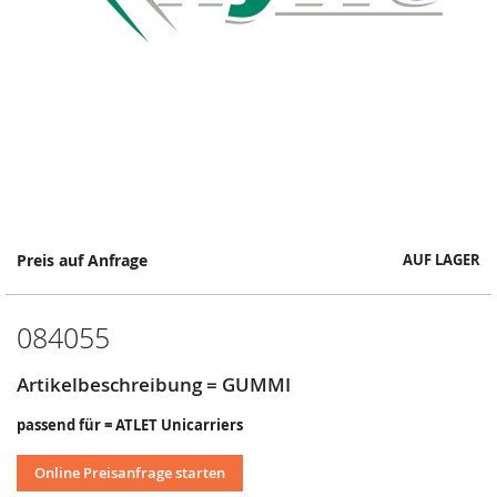
Springe
Preis auf Anfrage
AUF LAGER
zum
Anfang
der
084055
Bildergalerie
Artikelbeschreibung = GUMMI
passend für = ATLET Unicarriers
Online Preisanfrage starten