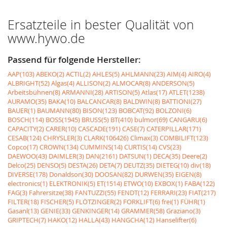
Ersatzteile in bester Qualität von
www.hywo.de
Passend für folgende Hersteller:
AAP(103)
ABEKO(2)
ACTIL(2)
AHLES(5)
AHLMANN(23)
AIM(4)
AIRO(4)
ALBRIGHT(52)
Algas(4)
ALLISON(2)
ALMOCAR(8)
ANDERSON(5)
Arbeitsbühnen(8)
ARMANNI(28)
ARTISON(5)
Atlas(17)
ATLET(1238)
AURAMO(35)
BAKA(10)
BALCANCAR(8)
BALDWIN(8)
BATTIONI(27)
BAUER(1)
BAUMANN(80)
BISON(123)
BOBCAT(92)
BOLZONI(6)
BOSCH(114)
BOSS(1945)
BRUSS(5)
BT(410)
bulmor(69)
CANGARU(6)
CAPACITY(2)
CARER(10)
CASCADE(191)
CASE(7)
CATERPILLAR(171)
CESAB(124)
CHRYSLER(3)
CLARK(106426)
Climax(3)
COMBILIFT(123)
Copco(17)
CROWN(134)
CUMMINS(14)
CURTIS(14)
CVS(23)
DAEWOO(43)
DAIMLER(3)
DAN(2161)
DATSUN(1)
DECA(35)
Deere(2)
Delco(25)
DENSO(5)
DESTA(26)
DETA(7)
DEUTZ(35)
DIETEG(10)
div(18)
DIVERSE(178)
Donaldson(30)
DOOSAN(82)
DURWEN(35)
EIGEN(8)
electronics(1)
ELEKTRONIK(5)
ET(1514)
ETWO(10)
EXBOX(1)
FABA(122)
FAG(3)
Fahrersitze(38)
FANTUZZI(55)
FENDT(12)
FERRARI(23)
FIAT(217)
FILTER(18)
FISCHER(5)
FLÖTZINGER(2)
FORKLIFT(6)
frei(1)
FÜHR(1)
Gasanl(13)
GENIE(33)
GENKINGER(14)
GRAMMER(58)
Graziano(3)
GRIPTECH(7)
HAKO(12)
HALLA(43)
HANGCHA(12)
Hanselifter(6)