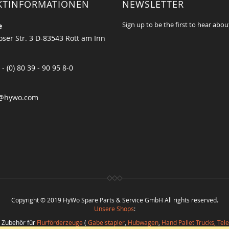
KTINFORMATIONEN
NEWSLETTER
Sign up to be the first to hear abou
e
ser Str. 3 D-83543 Rott am Inn
 - (0) 80 39 - 90 95 8-0
@hywo.com
Copyright © 2019 HyWo Spare Parts & Service GmbH All rights reserved.
Unsere Shops
:
d Zubehör für
Flurförderzeuge
(
Gabelstapler
,
Hubwagen
,
Hand Pallet Trucks, Tel