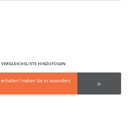
 VERGLEICHSLISTE HINZUFÜGEN
 erhalten? Haben Sie es woanders
Ja