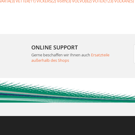
VARTA(3)
VETTER(11)
VICKERS(2)
Voith(3)
VOLVO(82)
VOTEX(123)
VULKAN(5)
ONLINE SUPPORT
Gerne beschaffen wir Ihnen auch
Ersatzteile
außerhalb des Shops