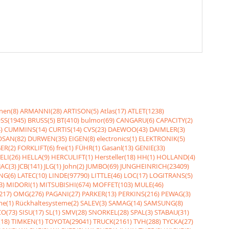
nen(8)
ARMANNI(28)
ARTISON(5)
Atlas(17)
ATLET(1238)
SS(1945)
BRUSS(5)
BT(410)
bulmor(69)
CANGARU(6)
CAPACITY(2)
)
CUMMINS(14)
CURTIS(14)
CVS(23)
DAEWOO(43)
DAIMLER(3)
SAN(82)
DURWEN(35)
EIGEN(8)
electronics(1)
ELEKTRONIK(5)
ER(2)
FORKLIFT(6)
frei(1)
FÜHR(1)
Gasanl(13)
GENIE(33)
ELI(26)
HELLA(9)
HERCULIFT(1)
Hersteller(18)
HH(1)
HOLLAND(4)
JAC(3)
JCB(141)
JLG(1)
John(2)
JUMBO(69)
JUNGHEINRICH(23409)
NG(6)
LATEC(10)
LINDE(97790)
LITTLE(46)
LOC(17)
LOGITRANS(5)
3)
MIDORI(1)
MITSUBISHI(674)
MOFFET(103)
MULE(46)
217)
OMG(276)
PAGANI(27)
PARKER(13)
PERKINS(216)
PEWAG(3)
me(1)
Rückhaltesysteme(2)
SALEV(3)
SAMAG(14)
SAMSUNG(8)
O(73)
SISU(17)
SL(1)
SMV(28)
SNORKEL(28)
SPAL(3)
STABAU(31)
18)
TIMKEN(1)
TOYOTA(29041)
TRUCK(2161)
TVH(288)
TYCKA(27)