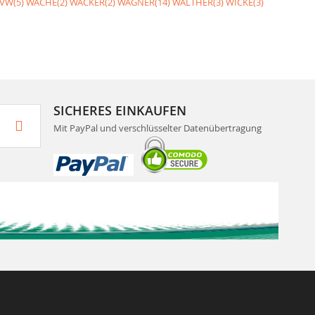
VW(5)
WACHE(2)
WACKER(2)
WAGNER(14)
WALTHER(3)
WICKE(3)
SICHERES EINKAUFEN
Mit PayPal und verschlüsselter Datenübertragung