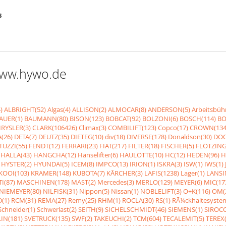
s
 www.hywo.de
)
ALBRIGHT(52)
Algas(4)
ALLISON(2)
ALMOCAR(8)
ANDERSON(5)
Arbeitsbüh
AUER(1)
BAUMANN(80)
BISON(123)
BOBCAT(92)
BOLZONI(6)
BOSCH(114)
BO
RYSLER(3)
CLARK(106426)
Climax(3)
COMBILIFT(123)
Copco(17)
CROWN(134
(26)
DETA(7)
DEUTZ(35)
DIETEG(10)
div(18)
DIVERSE(178)
Donaldson(30)
DOO
UZZI(55)
FENDT(12)
FERRARI(23)
FIAT(217)
FILTER(18)
FISCHER(5)
FLÖTZING
HALLA(43)
HANGCHA(12)
Hanselifter(6)
HAULOTTE(10)
HC(12)
HEDEN(96)
H
HYSTER(2)
HYUNDAI(5)
ICEM(8)
IMPCO(13)
IRION(1)
ISKRA(3)
ISW(1)
IWS(1)
KOOI(103)
KRAMER(148)
KUBOTA(7)
KÃRCHER(3)
LAFIS(1238)
Lager(1)
LANSI
I(87)
MASCHINEN(178)
MAST(2)
Mercedes(3)
MERLO(129)
MEYER(6)
MIC(17
NIEMEYER(80)
NILFISK(31)
Nippon(5)
Nissan(1)
NOBLELIFT(3)
O+K(116)
OM(
(1)
RCM(31)
REMA(27)
Remy(25)
RHM(1)
ROCLA(30)
RS(1)
RÃ¼ckhaltesyste
Schneider(1)
Schwerlast(2)
SEITH(9)
SICHELSCHMIDT(46)
SIEMENS(1)
SIROCC
IN(181)
SVETRUCK(135)
SWF(2)
TAKEUCHI(2)
TCM(604)
TECALEMIT(5)
TEREX(