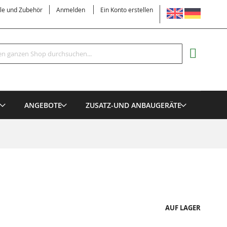
SPRACHE
ile und Zubehör
Anmelden
Ein Konto erstellen
Suche
MEIN EI
E
ANGEBOTE
ZUSATZ-UND ANBAUGERÄTE
AUF LAGER