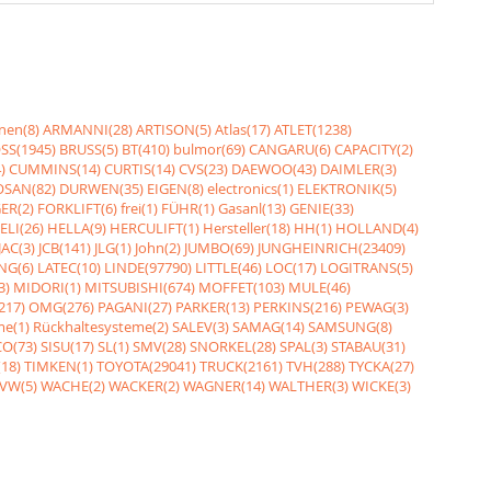
nen(8)
ARMANNI(28)
ARTISON(5)
Atlas(17)
ATLET(1238)
SS(1945)
BRUSS(5)
BT(410)
bulmor(69)
CANGARU(6)
CAPACITY(2)
)
CUMMINS(14)
CURTIS(14)
CVS(23)
DAEWOO(43)
DAIMLER(3)
SAN(82)
DURWEN(35)
EIGEN(8)
electronics(1)
ELEKTRONIK(5)
ER(2)
FORKLIFT(6)
frei(1)
FÜHR(1)
Gasanl(13)
GENIE(33)
ELI(26)
HELLA(9)
HERCULIFT(1)
Hersteller(18)
HH(1)
HOLLAND(4)
JAC(3)
JCB(141)
JLG(1)
John(2)
JUMBO(69)
JUNGHEINRICH(23409)
NG(6)
LATEC(10)
LINDE(97790)
LITTLE(46)
LOC(17)
LOGITRANS(5)
3)
MIDORI(1)
MITSUBISHI(674)
MOFFET(103)
MULE(46)
217)
OMG(276)
PAGANI(27)
PARKER(13)
PERKINS(216)
PEWAG(3)
me(1)
Rückhaltesysteme(2)
SALEV(3)
SAMAG(14)
SAMSUNG(8)
O(73)
SISU(17)
SL(1)
SMV(28)
SNORKEL(28)
SPAL(3)
STABAU(31)
18)
TIMKEN(1)
TOYOTA(29041)
TRUCK(2161)
TVH(288)
TYCKA(27)
VW(5)
WACHE(2)
WACKER(2)
WAGNER(14)
WALTHER(3)
WICKE(3)