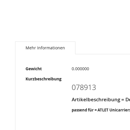
Springe
zum
Anfang
Mehr Informationen
der
Bildergalerie
Mehr
Gewicht
0.000000
Informationen
Kurzbeschreibung
078913
Artikelbeschreibung = De
passend für = ATLET Unicarrier