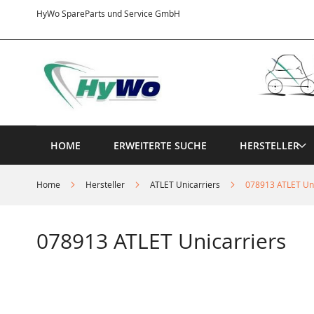
Direkt
HyWo SpareParts und Service GmbH
zum
Inhalt
HOME
ERWEITERTE SUCHE
HERSTELLER
Home
Hersteller
ATLET Unicarriers
078913 ATLET Uni
078913 ATLET Unicarriers
Springe
zum
Ende