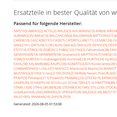
Ersatzteile in bester Qualität von
Passend für folgende Hersteller:
AAP(103)
ABEKO(2)
ACTIL(2)
AHLES(5)
AHLMANN(23)
AIM(4)
AIRO(4
AURAMO(35)
BAKA(10)
BALCANCAR(8)
BALDWIN(8)
BATTIONI(27)
B
CARER(10)
CASCADE(191)
CASE(7)
CATERPILLAR(171)
CESAB(124)
CH
DAN(2161)
DATSUN(1)
DECA(35)
Deere(2)
Delco(25)
DENSO(5)
DESTA
ET(1514)
ETWO(10)
EXBOX(1)
FABA(122)
FAG(3)
Fahrersitze(38)
FANT
GENKINGER(14)
GRAMMER(58)
Graziano(3)
GRIPTECH(7)
HAKO(12)
HSM(2)
HUBTEX(1)
Hubwagen(56)
Hummel(23)
HURTH(34)
Hydr(2)
KAHL(56)
KALMAR(466)
KAUP(228)
KOMATSU(207)
Konecranes(28)
LOMBARDINI(5)
LUGLI(37)
MAFI(27)
Manitou(3)
Mann(23)
MARIOTT
MUSTANG(3)
N92(1)
neu(2)
NEUSON(2)
NEW(4)
Nexen,ThaiLift,G(5)
PFAFF(9)
Pimespo(217)
Power(5)
PRAMAC(23)
QTECK(19)
RAYMOND
SAXBY(30)
SCHAEFF(18)
SCHALL(2)
SCHALTBAU(7)
SCHMITTER(88)
STABILUS(8)
STAHLGRUBER(28)
STEINBOCK(1945)
STILL(30)
STÖCKL
unbekannt(4)
UNICARRIERS(3)
UPRIGHT(28)
VALEO(2)
VALMET(17)
YALE(1005)
YANMAR(16)
ZAPI(9)
ZF(9)
Generated: 2026-08-05 01:53:08