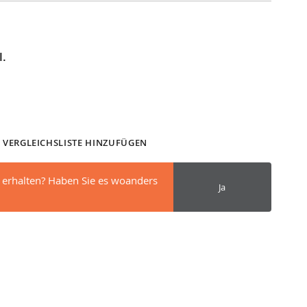
l.
 VERGLEICHSLISTE HINZUFÜGEN
 erhalten? Haben Sie es woanders
Ja