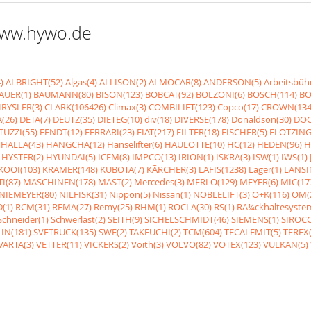
 www.hywo.de
)
ALBRIGHT(52)
Algas(4)
ALLISON(2)
ALMOCAR(8)
ANDERSON(5)
Arbeitsbüh
AUER(1)
BAUMANN(80)
BISON(123)
BOBCAT(92)
BOLZONI(6)
BOSCH(114)
BO
RYSLER(3)
CLARK(106426)
Climax(3)
COMBILIFT(123)
Copco(17)
CROWN(134
(26)
DETA(7)
DEUTZ(35)
DIETEG(10)
div(18)
DIVERSE(178)
Donaldson(30)
DOO
UZZI(55)
FENDT(12)
FERRARI(23)
FIAT(217)
FILTER(18)
FISCHER(5)
FLÖTZING
HALLA(43)
HANGCHA(12)
Hanselifter(6)
HAULOTTE(10)
HC(12)
HEDEN(96)
H
HYSTER(2)
HYUNDAI(5)
ICEM(8)
IMPCO(13)
IRION(1)
ISKRA(3)
ISW(1)
IWS(1)
KOOI(103)
KRAMER(148)
KUBOTA(7)
KÃRCHER(3)
LAFIS(1238)
Lager(1)
LANSI
I(87)
MASCHINEN(178)
MAST(2)
Mercedes(3)
MERLO(129)
MEYER(6)
MIC(17
NIEMEYER(80)
NILFISK(31)
Nippon(5)
Nissan(1)
NOBLELIFT(3)
O+K(116)
OM(
(1)
RCM(31)
REMA(27)
Remy(25)
RHM(1)
ROCLA(30)
RS(1)
RÃ¼ckhaltesyste
Schneider(1)
Schwerlast(2)
SEITH(9)
SICHELSCHMIDT(46)
SIEMENS(1)
SIROCC
IN(181)
SVETRUCK(135)
SWF(2)
TAKEUCHI(2)
TCM(604)
TECALEMIT(5)
TEREX(
VARTA(3)
VETTER(11)
VICKERS(2)
Voith(3)
VOLVO(82)
VOTEX(123)
VULKAN(5)