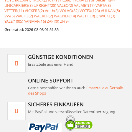
TOYOTA(29041)
TRUCK(2161)
TVH(288)
TYCKA(27)
unbekannt(4)
UNICARRIERS(3)
UPRIGHT(28)
VALEO(2)
VALMET(17)
VARTA(3)
VETTER(11)
VICKERS(2)
Voith(3)
VOLVO(82)
VOTEX(123)
VULKAN(5)
VW(5)
WACHE(2)
WACKER(2)
WAGNER(14)
WALTHER(3)
WICKE(3)
YALE(1005)
YANMAR(16)
ZAPI(9)
ZF(9)
Generated: 2026-08-08 01:51:35
GÜNSTIGE KONDITIONEN
Ersatzteile aus einer Hand
ONLINE SUPPORT
Gerne beschaffen wir Ihnen auch
Ersatzteile außerhalb
des Shops
SICHERES EINKAUFEN
Mit PayPal und verschlüsselter Datenübertragung