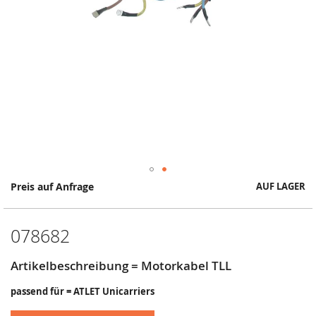
Springe
Preis auf Anfrage
AUF LAGER
zum
Anfang
der
078682
Bildergalerie
Artikelbeschreibung = Motorkabel TLL
passend für = ATLET Unicarriers