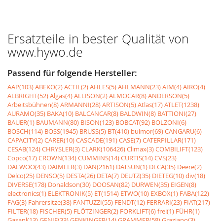
Ersatzteile in bester Qualität von
www.hywo.de
Passend für folgende Hersteller:
AAP(103)
ABEKO(2)
ACTIL(2)
AHLES(5)
AHLMANN(23)
AIM(4)
AIRO(4)
ALBRIGHT(52)
Algas(4)
ALLISON(2)
ALMOCAR(8)
ANDERSON(5)
Arbeitsbühnen(8)
ARMANNI(28)
ARTISON(5)
Atlas(17)
ATLET(1238)
AURAMO(35)
BAKA(10)
BALCANCAR(8)
BALDWIN(8)
BATTIONI(27)
BAUER(1)
BAUMANN(80)
BISON(123)
BOBCAT(92)
BOLZONI(6)
BOSCH(114)
BOSS(1945)
BRUSS(5)
BT(410)
bulmor(69)
CANGARU(6)
CAPACITY(2)
CARER(10)
CASCADE(191)
CASE(7)
CATERPILLAR(171)
CESAB(124)
CHRYSLER(3)
CLARK(106426)
Climax(3)
COMBILIFT(123)
Copco(17)
CROWN(134)
CUMMINS(14)
CURTIS(14)
CVS(23)
DAEWOO(43)
DAIMLER(3)
DAN(2161)
DATSUN(1)
DECA(35)
Deere(2)
Delco(25)
DENSO(5)
DESTA(26)
DETA(7)
DEUTZ(35)
DIETEG(10)
div(18)
DIVERSE(178)
Donaldson(30)
DOOSAN(82)
DURWEN(35)
EIGEN(8)
electronics(1)
ELEKTRONIK(5)
ET(1514)
ETWO(10)
EXBOX(1)
FABA(122)
FAG(3)
Fahrersitze(38)
FANTUZZI(55)
FENDT(12)
FERRARI(23)
FIAT(217)
FILTER(18)
FISCHER(5)
FLÖTZINGER(2)
FORKLIFT(6)
frei(1)
FÜHR(1)
Gasanl(13)
GENIE(33)
GENKINGER(14)
GRAMMER(58)
Graziano(3)