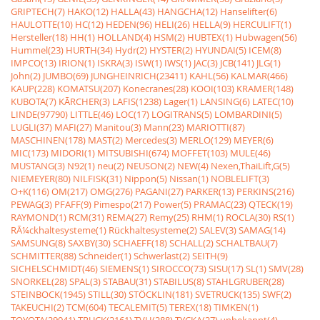
GRIPTECH(7)
HAKO(12)
HALLA(43)
HANGCHA(12)
Hanselifter(6)
HAULOTTE(10)
HC(12)
HEDEN(96)
HELI(26)
HELLA(9)
HERCULIFT(1)
Hersteller(18)
HH(1)
HOLLAND(4)
HSM(2)
HUBTEX(1)
Hubwagen(56)
Hummel(23)
HURTH(34)
Hydr(2)
HYSTER(2)
HYUNDAI(5)
ICEM(8)
IMPCO(13)
IRION(1)
ISKRA(3)
ISW(1)
IWS(1)
JAC(3)
JCB(141)
JLG(1)
John(2)
JUMBO(69)
JUNGHEINRICH(23411)
KAHL(56)
KALMAR(466)
KAUP(228)
KOMATSU(207)
Konecranes(28)
KOOI(103)
KRAMER(148)
KUBOTA(7)
KÃRCHER(3)
LAFIS(1238)
Lager(1)
LANSING(6)
LATEC(10)
LINDE(97790)
LITTLE(46)
LOC(17)
LOGITRANS(5)
LOMBARDINI(5)
LUGLI(37)
MAFI(27)
Manitou(3)
Mann(23)
MARIOTTI(87)
MASCHINEN(178)
MAST(2)
Mercedes(3)
MERLO(129)
MEYER(6)
MIC(173)
MIDORI(1)
MITSUBISHI(674)
MOFFET(103)
MULE(46)
MUSTANG(3)
N92(1)
neu(2)
NEUSON(2)
NEW(4)
Nexen,ThaiLift,G(5)
NIEMEYER(80)
NILFISK(31)
Nippon(5)
Nissan(1)
NOBLELIFT(3)
O+K(116)
OM(217)
OMG(276)
PAGANI(27)
PARKER(13)
PERKINS(216)
PEWAG(3)
PFAFF(9)
Pimespo(217)
Power(5)
PRAMAC(23)
QTECK(19)
RAYMOND(1)
RCM(31)
REMA(27)
Remy(25)
RHM(1)
ROCLA(30)
RS(1)
RÃ¼ckhaltesysteme(1)
Rückhaltesysteme(2)
SALEV(3)
SAMAG(14)
SAMSUNG(8)
SAXBY(30)
SCHAEFF(18)
SCHALL(2)
SCHALTBAU(7)
SCHMITTER(88)
Schneider(1)
Schwerlast(2)
SEITH(9)
SICHELSCHMIDT(46)
SIEMENS(1)
SIROCCO(73)
SISU(17)
SL(1)
SMV(28)
SNORKEL(28)
SPAL(3)
STABAU(31)
STABILUS(8)
STAHLGRUBER(28)
STEINBOCK(1945)
STILL(30)
STÖCKLIN(181)
SVETRUCK(135)
SWF(2)
TAKEUCHI(2)
TCM(604)
TECALEMIT(5)
TEREX(18)
TIMKEN(1)