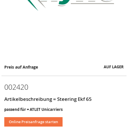
Springe
Preis auf Anfrage
AUF LAGER
zum
Anfang
der
002420
Bildergalerie
Artikelbeschreibung = Steering Ekf 65
passend für = ATLET Unicarriers
Online Preisanfrage starten