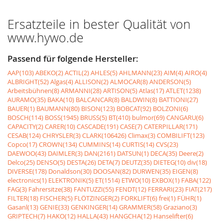
Ersatzteile in bester Qualität von
www.hywo.de
Passend für folgende Hersteller:
AAP(103)
ABEKO(2)
ACTIL(2)
AHLES(5)
AHLMANN(23)
AIM(4)
AIRO(4)
ALBRIGHT(52)
Algas(4)
ALLISON(2)
ALMOCAR(8)
ANDERSON(5)
Arbeitsbühnen(8)
ARMANNI(28)
ARTISON(5)
Atlas(17)
ATLET(1238)
AURAMO(35)
BAKA(10)
BALCANCAR(8)
BALDWIN(8)
BATTIONI(27)
BAUER(1)
BAUMANN(80)
BISON(123)
BOBCAT(92)
BOLZONI(6)
BOSCH(114)
BOSS(1945)
BRUSS(5)
BT(410)
bulmor(69)
CANGARU(6)
CAPACITY(2)
CARER(10)
CASCADE(191)
CASE(7)
CATERPILLAR(171)
CESAB(124)
CHRYSLER(3)
CLARK(106426)
Climax(3)
COMBILIFT(123)
Copco(17)
CROWN(134)
CUMMINS(14)
CURTIS(14)
CVS(23)
DAEWOO(43)
DAIMLER(3)
DAN(2161)
DATSUN(1)
DECA(35)
Deere(2)
Delco(25)
DENSO(5)
DESTA(26)
DETA(7)
DEUTZ(35)
DIETEG(10)
div(18)
DIVERSE(178)
Donaldson(30)
DOOSAN(82)
DURWEN(35)
EIGEN(8)
electronics(1)
ELEKTRONIK(5)
ET(1514)
ETWO(10)
EXBOX(1)
FABA(122)
FAG(3)
Fahrersitze(38)
FANTUZZI(55)
FENDT(12)
FERRARI(23)
FIAT(217)
FILTER(18)
FISCHER(5)
FLÖTZINGER(2)
FORKLIFT(6)
frei(1)
FÜHR(1)
Gasanl(13)
GENIE(33)
GENKINGER(14)
GRAMMER(58)
Graziano(3)
GRIPTECH(7)
HAKO(12)
HALLA(43)
HANGCHA(12)
Hanselifter(6)