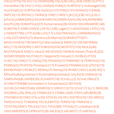
HAULOTTE(10)
HC(12)
HEDEN(96)
HELI(26)
HELLA(9)
HERCULIFT(1)
Hersteller(18)
HH(1)
HOLLAND(4)
HSM(2)
HUBTEX(1)
Hubwagen(56)
Hummel(23)
HURTH(34)
Hydr(2)
HYSTER(2)
HYUNDAI(5)
ICEM(8)
IMPCO(13)
IRION(1)
ISKRA(3)
ISW(1)
IWS(1)
JAC(3)
JCB(141)
JLG(1)
John(2)
JUMBO(69)
JUNGHEINRICH(23409)
KAHL(56)
KALMAR(466)
KAUP(228)
KOMATSU(207)
Konecranes(28)
KOOI(103)
KRAMER(148)
KUBOTA(7)
KÃRCHER(3)
LAFIS(1238)
Lager(1)
LANSING(6)
LATEC(10)
LINDE(97790)
LITTLE(46)
LOC(17)
LOGITRANS(5)
LOMBARDINI(5)
LUGLI(37)
MAFI(27)
Manitou(3)
Mann(23)
MARIOTTI(87)
MASCHINEN(178)
MAST(2)
Mercedes(3)
MERLO(129)
MEYER(6)
MIC(173)
MIDORI(1)
MITSUBISHI(674)
MOFFET(103)
MULE(46)
MUSTANG(3)
N92(1)
neu(2)
NEUSON(2)
NEW(4)
Nexen,ThaiLift,G(5)
NIEMEYER(80)
NILFISK(31)
Nippon(5)
Nissan(1)
NOBLELIFT(3)
O+K(116)
OM(217)
OMG(276)
PAGANI(27)
PARKER(13)
PERKINS(216)
PEWAG(3)
PFAFF(9)
Pimespo(217)
Power(5)
PRAMAC(23)
QTECK(19)
RAYMOND(1)
RCM(31)
REMA(27)
Remy(25)
RHM(1)
ROCLA(30)
RS(1)
RÃ¼ckhaltesysteme(1)
Rückhaltesysteme(2)
SALEV(3)
SAMAG(14)
SAMSUNG(8)
SAXBY(30)
SCHAEFF(18)
SCHALL(2)
SCHALTBAU(7)
SCHMITTER(88)
Schneider(1)
Schwerlast(2)
SEITH(9)
SICHELSCHMIDT(46)
SIEMENS(1)
SIROCCO(73)
SISU(17)
SL(1)
SMV(28)
SNORKEL(28)
SPAL(3)
STABAU(31)
STABILUS(8)
STAHLGRUBER(28)
STEINBOCK(1945)
STILL(30)
STÖCKLIN(181)
SVETRUCK(135)
SWF(2)
TAKEUCHI(2)
TCM(604)
TECALEMIT(5)
TEREX(18)
TIMKEN(1)
TOYOTA(29041)
TRUCK(2161)
TVH(288)
TYCKA(27)
unbekannt(4)
UNICARRIERS(3)
UPRIGHT(28)
VALEO(2)
VALMET(17)
VARTA(3)