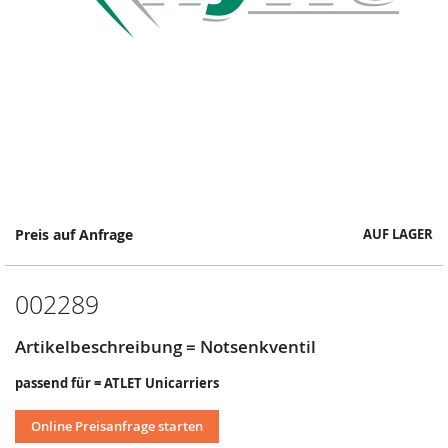
Springe
Preis auf Anfrage
AUF LAGER
zum
Anfang
der
002289
Bildergalerie
Artikelbeschreibung = Notsenkventil
passend für = ATLET Unicarriers
Online Preisanfrage starten