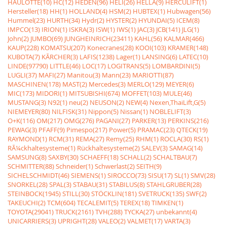
HAULOTTE(10)
HC(12)
HEDEN(96)
HELI(26)
HELLA(9)
HERCULIFT(1)
Hersteller(18)
HH(1)
HOLLAND(4)
HSM(2)
HUBTEX(1)
Hubwagen(56)
Hummel(23)
HURTH(34)
Hydr(2)
HYSTER(2)
HYUNDAI(5)
ICEM(8)
IMPCO(13)
IRION(1)
ISKRA(3)
ISW(1)
IWS(1)
JAC(3)
JCB(141)
JLG(1)
John(2)
JUMBO(69)
JUNGHEINRICH(23411)
KAHL(56)
KALMAR(466)
KAUP(228)
KOMATSU(207)
Konecranes(28)
KOOI(103)
KRAMER(148)
KUBOTA(7)
KÃRCHER(3)
LAFIS(1238)
Lager(1)
LANSING(6)
LATEC(10)
LINDE(97790)
LITTLE(46)
LOC(17)
LOGITRANS(5)
LOMBARDINI(5)
LUGLI(37)
MAFI(27)
Manitou(3)
Mann(23)
MARIOTTI(87)
MASCHINEN(178)
MAST(2)
Mercedes(3)
MERLO(129)
MEYER(6)
MIC(173)
MIDORI(1)
MITSUBISHI(674)
MOFFET(103)
MULE(46)
MUSTANG(3)
N92(1)
neu(2)
NEUSON(2)
NEW(4)
Nexen,ThaiLift,G(5)
NIEMEYER(80)
NILFISK(31)
Nippon(5)
Nissan(1)
NOBLELIFT(3)
O+K(116)
OM(217)
OMG(276)
PAGANI(27)
PARKER(13)
PERKINS(216)
PEWAG(3)
PFAFF(9)
Pimespo(217)
Power(5)
PRAMAC(23)
QTECK(19)
RAYMOND(1)
RCM(31)
REMA(27)
Remy(25)
RHM(1)
ROCLA(30)
RS(1)
RÃ¼ckhaltesysteme(1)
Rückhaltesysteme(2)
SALEV(3)
SAMAG(14)
SAMSUNG(8)
SAXBY(30)
SCHAEFF(18)
SCHALL(2)
SCHALTBAU(7)
SCHMITTER(88)
Schneider(1)
Schwerlast(2)
SEITH(9)
SICHELSCHMIDT(46)
SIEMENS(1)
SIROCCO(73)
SISU(17)
SL(1)
SMV(28)
SNORKEL(28)
SPAL(3)
STABAU(31)
STABILUS(8)
STAHLGRUBER(28)
STEINBOCK(1945)
STILL(30)
STÖCKLIN(181)
SVETRUCK(135)
SWF(2)
TAKEUCHI(2)
TCM(604)
TECALEMIT(5)
TEREX(18)
TIMKEN(1)
TOYOTA(29041)
TRUCK(2161)
TVH(288)
TYCKA(27)
unbekannt(4)
UNICARRIERS(3)
UPRIGHT(28)
VALEO(2)
VALMET(17)
VARTA(3)