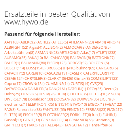
Ersatzteile in bester Qualität von
www.hywo.de
Passend für folgende Hersteller:
AAP(103)
ABEKO(2)
ACTIL(2)
AHLES(5)
AHLMANN(23)
AIM(4)
AIRO(4)
ALBRIGHT(52)
Algas(4)
ALLISON(2)
ALMOCAR(8)
ANDERSON(5)
Arbeitsbühnen(8)
ARMANNI(28)
ARTISON(5)
Atlas(17)
ATLET(1238)
AURAMO(35)
BAKA(10)
BALCANCAR(8)
BALDWIN(8)
BATTIONI(27)
BAUER(1)
BAUMANN(80)
BISON(123)
BOBCAT(92)
BOLZONI(6)
BOSCH(114)
BOSS(1945)
BRUSS(5)
BT(410)
bulmor(69)
CANGARU(6)
CAPACITY(2)
CARER(10)
CASCADE(191)
CASE(7)
CATERPILLAR(171)
CESAB(124)
CHRYSLER(3)
CLARK(106426)
Climax(3)
COMBILIFT(123)
Copco(17)
CROWN(134)
CUMMINS(14)
CURTIS(14)
CVS(23)
DAEWOO(43)
DAIMLER(3)
DAN(2161)
DATSUN(1)
DECA(35)
Deere(2)
Delco(25)
DENSO(5)
DESTA(26)
DETA(7)
DEUTZ(35)
DIETEG(10)
div(18)
DIVERSE(178)
Donaldson(30)
DOOSAN(82)
DURWEN(35)
EIGEN(8)
electronics(1)
ELEKTRONIK(5)
ET(1514)
ETWO(10)
EXBOX(1)
FABA(122)
FAG(3)
Fahrersitze(38)
FANTUZZI(55)
FENDT(12)
FERRARI(23)
FIAT(217)
FILTER(18)
FISCHER(5)
FLÖTZINGER(2)
FORKLIFT(6)
frei(1)
FÜHR(1)
Gasanl(13)
GENIE(33)
GENKINGER(14)
GRAMMER(58)
Graziano(3)
GRIPTECH(7)
HAKO(12)
HALLA(43)
HANGCHA(12)
Hanselifter(6)