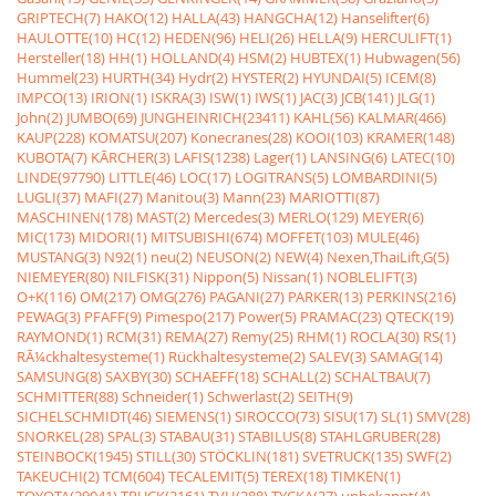
GRIPTECH(7)
HAKO(12)
HALLA(43)
HANGCHA(12)
Hanselifter(6)
HAULOTTE(10)
HC(12)
HEDEN(96)
HELI(26)
HELLA(9)
HERCULIFT(1)
Hersteller(18)
HH(1)
HOLLAND(4)
HSM(2)
HUBTEX(1)
Hubwagen(56)
Hummel(23)
HURTH(34)
Hydr(2)
HYSTER(2)
HYUNDAI(5)
ICEM(8)
IMPCO(13)
IRION(1)
ISKRA(3)
ISW(1)
IWS(1)
JAC(3)
JCB(141)
JLG(1)
John(2)
JUMBO(69)
JUNGHEINRICH(23411)
KAHL(56)
KALMAR(466)
KAUP(228)
KOMATSU(207)
Konecranes(28)
KOOI(103)
KRAMER(148)
KUBOTA(7)
KÃRCHER(3)
LAFIS(1238)
Lager(1)
LANSING(6)
LATEC(10)
LINDE(97790)
LITTLE(46)
LOC(17)
LOGITRANS(5)
LOMBARDINI(5)
LUGLI(37)
MAFI(27)
Manitou(3)
Mann(23)
MARIOTTI(87)
MASCHINEN(178)
MAST(2)
Mercedes(3)
MERLO(129)
MEYER(6)
MIC(173)
MIDORI(1)
MITSUBISHI(674)
MOFFET(103)
MULE(46)
MUSTANG(3)
N92(1)
neu(2)
NEUSON(2)
NEW(4)
Nexen,ThaiLift,G(5)
NIEMEYER(80)
NILFISK(31)
Nippon(5)
Nissan(1)
NOBLELIFT(3)
O+K(116)
OM(217)
OMG(276)
PAGANI(27)
PARKER(13)
PERKINS(216)
PEWAG(3)
PFAFF(9)
Pimespo(217)
Power(5)
PRAMAC(23)
QTECK(19)
RAYMOND(1)
RCM(31)
REMA(27)
Remy(25)
RHM(1)
ROCLA(30)
RS(1)
RÃ¼ckhaltesysteme(1)
Rückhaltesysteme(2)
SALEV(3)
SAMAG(14)
SAMSUNG(8)
SAXBY(30)
SCHAEFF(18)
SCHALL(2)
SCHALTBAU(7)
SCHMITTER(88)
Schneider(1)
Schwerlast(2)
SEITH(9)
SICHELSCHMIDT(46)
SIEMENS(1)
SIROCCO(73)
SISU(17)
SL(1)
SMV(28)
SNORKEL(28)
SPAL(3)
STABAU(31)
STABILUS(8)
STAHLGRUBER(28)
STEINBOCK(1945)
STILL(30)
STÖCKLIN(181)
SVETRUCK(135)
SWF(2)
TAKEUCHI(2)
TCM(604)
TECALEMIT(5)
TEREX(18)
TIMKEN(1)