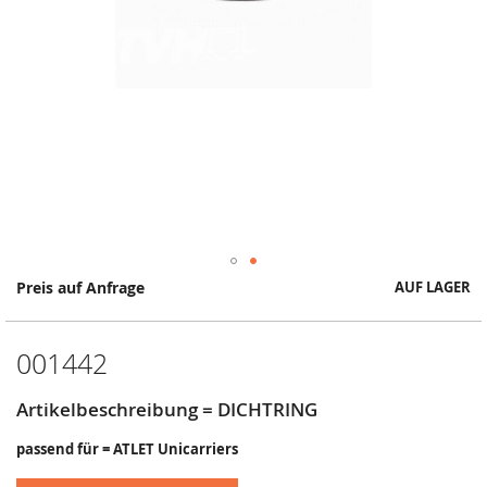
Springe
Preis auf Anfrage
AUF LAGER
zum
Anfang
der
001442
Bildergalerie
Artikelbeschreibung = DICHTRING
passend für = ATLET Unicarriers