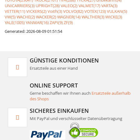
TOYOTA(29041)
TRUCK(2161)
TVH(288)
TYCKA(27)
unbekannt(4)
UNICARRIERS(3)
UPRIGHT(28)
VALEO(2)
VALMET(17)
VARTA(3)
VETTER(11)
VICKERS(2)
Voith(3)
VOLVO(82)
VOTEX(123)
VULKAN(5)
VW(5)
WACHE(2)
WACKER(2)
WAGNER(14)
WALTHER(3)
WICKE(3)
YALE(1005)
YANMAR(16)
ZAPI(9)
ZF(9)
Generated: 2026-08-09 01:51:54
GÜNSTIGE KONDITIONEN
Ersatzteile aus einer Hand
ONLINE SUPPORT
Gerne beschaffen wir Ihnen auch
Ersatzteile außerhalb
des Shops
SICHERES EINKAUFEN
Mit PayPal und verschlüsselter Datenübertragung