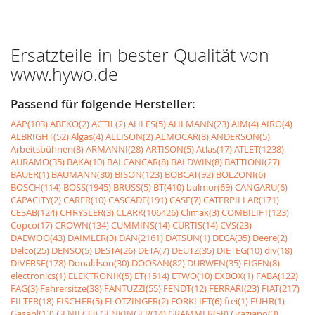
Ersatzteile in bester Qualität von
www.hywo.de
Passend für folgende Hersteller:
AAP(103)
ABEKO(2)
ACTIL(2)
AHLES(5)
AHLMANN(23)
AIM(4)
AIRO(4)
ALBRIGHT(52)
Algas(4)
ALLISON(2)
ALMOCAR(8)
ANDERSON(5)
Arbeitsbühnen(8)
ARMANNI(28)
ARTISON(5)
Atlas(17)
ATLET(1238)
AURAMO(35)
BAKA(10)
BALCANCAR(8)
BALDWIN(8)
BATTIONI(27)
BAUER(1)
BAUMANN(80)
BISON(123)
BOBCAT(92)
BOLZONI(6)
BOSCH(114)
BOSS(1945)
BRUSS(5)
BT(410)
bulmor(69)
CANGARU(6)
CAPACITY(2)
CARER(10)
CASCADE(191)
CASE(7)
CATERPILLAR(171)
CESAB(124)
CHRYSLER(3)
CLARK(106426)
Climax(3)
COMBILIFT(123)
Copco(17)
CROWN(134)
CUMMINS(14)
CURTIS(14)
CVS(23)
DAEWOO(43)
DAIMLER(3)
DAN(2161)
DATSUN(1)
DECA(35)
Deere(2)
Delco(25)
DENSO(5)
DESTA(26)
DETA(7)
DEUTZ(35)
DIETEG(10)
div(18)
DIVERSE(178)
Donaldson(30)
DOOSAN(82)
DURWEN(35)
EIGEN(8)
electronics(1)
ELEKTRONIK(5)
ET(1514)
ETWO(10)
EXBOX(1)
FABA(122)
FAG(3)
Fahrersitze(38)
FANTUZZI(55)
FENDT(12)
FERRARI(23)
FIAT(217)
FILTER(18)
FISCHER(5)
FLÖTZINGER(2)
FORKLIFT(6)
frei(1)
FÜHR(1)
Gasanl(13)
GENIE(33)
GENKINGER(14)
GRAMMER(58)
Graziano(3)