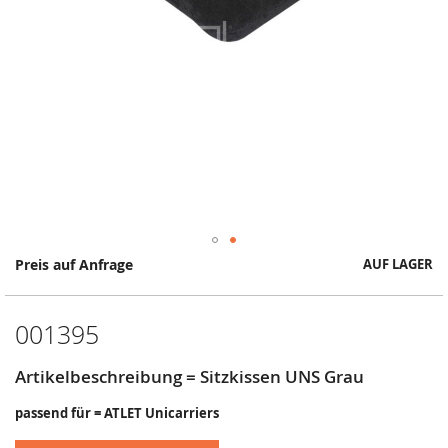
Springe
Preis auf Anfrage
AUF LAGER
zum
Anfang
der
001395
Bildergalerie
Artikelbeschreibung = Sitzkissen UNS Grau
passend für = ATLET Unicarriers