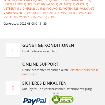
TOYOTA(29041)
TRUCK(2161)
TVH(288)
TYCKA(27)
unbekannt(4)
UNICARRIERS(3)
UPRIGHT(28)
VALEO(2)
VALMET(17)
VARTA(3)
VETTER(11)
VICKERS(2)
Voith(3)
VOLVO(82)
VOTEX(123)
VULKAN(5)
VW(5)
WACHE(2)
WACKER(2)
WAGNER(14)
WALTHER(3)
WICKE(3)
YALE(1005)
YANMAR(16)
ZAPI(9)
ZF(9)
Generated: 2026-08-08 01:51:35
GÜNSTIGE KONDITIONEN
Ersatzteile aus einer Hand
ONLINE SUPPORT
Gerne beschaffen wir Ihnen auch
Ersatzteile außerhalb
des Shops
SICHERES EINKAUFEN
Mit PayPal und verschlüsselter Datenübertragung