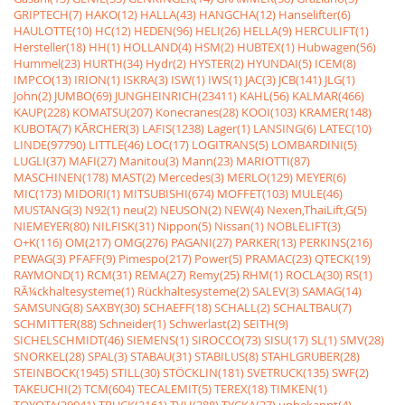
GRIPTECH(7)
HAKO(12)
HALLA(43)
HANGCHA(12)
Hanselifter(6)
HAULOTTE(10)
HC(12)
HEDEN(96)
HELI(26)
HELLA(9)
HERCULIFT(1)
Hersteller(18)
HH(1)
HOLLAND(4)
HSM(2)
HUBTEX(1)
Hubwagen(56)
Hummel(23)
HURTH(34)
Hydr(2)
HYSTER(2)
HYUNDAI(5)
ICEM(8)
IMPCO(13)
IRION(1)
ISKRA(3)
ISW(1)
IWS(1)
JAC(3)
JCB(141)
JLG(1)
John(2)
JUMBO(69)
JUNGHEINRICH(23411)
KAHL(56)
KALMAR(466)
KAUP(228)
KOMATSU(207)
Konecranes(28)
KOOI(103)
KRAMER(148)
KUBOTA(7)
KÃRCHER(3)
LAFIS(1238)
Lager(1)
LANSING(6)
LATEC(10)
LINDE(97790)
LITTLE(46)
LOC(17)
LOGITRANS(5)
LOMBARDINI(5)
LUGLI(37)
MAFI(27)
Manitou(3)
Mann(23)
MARIOTTI(87)
MASCHINEN(178)
MAST(2)
Mercedes(3)
MERLO(129)
MEYER(6)
MIC(173)
MIDORI(1)
MITSUBISHI(674)
MOFFET(103)
MULE(46)
MUSTANG(3)
N92(1)
neu(2)
NEUSON(2)
NEW(4)
Nexen,ThaiLift,G(5)
NIEMEYER(80)
NILFISK(31)
Nippon(5)
Nissan(1)
NOBLELIFT(3)
O+K(116)
OM(217)
OMG(276)
PAGANI(27)
PARKER(13)
PERKINS(216)
PEWAG(3)
PFAFF(9)
Pimespo(217)
Power(5)
PRAMAC(23)
QTECK(19)
RAYMOND(1)
RCM(31)
REMA(27)
Remy(25)
RHM(1)
ROCLA(30)
RS(1)
RÃ¼ckhaltesysteme(1)
Rückhaltesysteme(2)
SALEV(3)
SAMAG(14)
SAMSUNG(8)
SAXBY(30)
SCHAEFF(18)
SCHALL(2)
SCHALTBAU(7)
SCHMITTER(88)
Schneider(1)
Schwerlast(2)
SEITH(9)
SICHELSCHMIDT(46)
SIEMENS(1)
SIROCCO(73)
SISU(17)
SL(1)
SMV(28)
SNORKEL(28)
SPAL(3)
STABAU(31)
STABILUS(8)
STAHLGRUBER(28)
STEINBOCK(1945)
STILL(30)
STÖCKLIN(181)
SVETRUCK(135)
SWF(2)
TAKEUCHI(2)
TCM(604)
TECALEMIT(5)
TEREX(18)
TIMKEN(1)