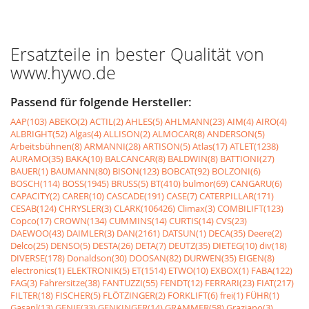
Ersatzteile in bester Qualität von
www.hywo.de
Passend für folgende Hersteller:
AAP(103)
ABEKO(2)
ACTIL(2)
AHLES(5)
AHLMANN(23)
AIM(4)
AIRO(4)
ALBRIGHT(52)
Algas(4)
ALLISON(2)
ALMOCAR(8)
ANDERSON(5)
Arbeitsbühnen(8)
ARMANNI(28)
ARTISON(5)
Atlas(17)
ATLET(1238)
AURAMO(35)
BAKA(10)
BALCANCAR(8)
BALDWIN(8)
BATTIONI(27)
BAUER(1)
BAUMANN(80)
BISON(123)
BOBCAT(92)
BOLZONI(6)
BOSCH(114)
BOSS(1945)
BRUSS(5)
BT(410)
bulmor(69)
CANGARU(6)
CAPACITY(2)
CARER(10)
CASCADE(191)
CASE(7)
CATERPILLAR(171)
CESAB(124)
CHRYSLER(3)
CLARK(106426)
Climax(3)
COMBILIFT(123)
Copco(17)
CROWN(134)
CUMMINS(14)
CURTIS(14)
CVS(23)
DAEWOO(43)
DAIMLER(3)
DAN(2161)
DATSUN(1)
DECA(35)
Deere(2)
Delco(25)
DENSO(5)
DESTA(26)
DETA(7)
DEUTZ(35)
DIETEG(10)
div(18)
DIVERSE(178)
Donaldson(30)
DOOSAN(82)
DURWEN(35)
EIGEN(8)
electronics(1)
ELEKTRONIK(5)
ET(1514)
ETWO(10)
EXBOX(1)
FABA(122)
FAG(3)
Fahrersitze(38)
FANTUZZI(55)
FENDT(12)
FERRARI(23)
FIAT(217)
FILTER(18)
FISCHER(5)
FLÖTZINGER(2)
FORKLIFT(6)
frei(1)
FÜHR(1)
Gasanl(13)
GENIE(33)
GENKINGER(14)
GRAMMER(58)
Graziano(3)