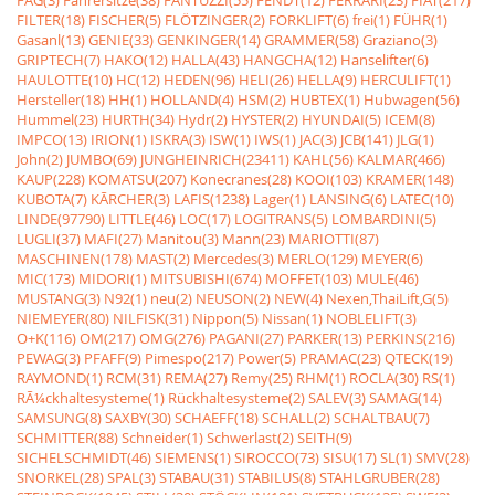
FAG(3)
Fahrersitze(38)
FANTUZZI(55)
FENDT(12)
FERRARI(23)
FIAT(217)
FILTER(18)
FISCHER(5)
FLÖTZINGER(2)
FORKLIFT(6)
frei(1)
FÜHR(1)
Gasanl(13)
GENIE(33)
GENKINGER(14)
GRAMMER(58)
Graziano(3)
GRIPTECH(7)
HAKO(12)
HALLA(43)
HANGCHA(12)
Hanselifter(6)
HAULOTTE(10)
HC(12)
HEDEN(96)
HELI(26)
HELLA(9)
HERCULIFT(1)
Hersteller(18)
HH(1)
HOLLAND(4)
HSM(2)
HUBTEX(1)
Hubwagen(56)
Hummel(23)
HURTH(34)
Hydr(2)
HYSTER(2)
HYUNDAI(5)
ICEM(8)
IMPCO(13)
IRION(1)
ISKRA(3)
ISW(1)
IWS(1)
JAC(3)
JCB(141)
JLG(1)
John(2)
JUMBO(69)
JUNGHEINRICH(23411)
KAHL(56)
KALMAR(466)
KAUP(228)
KOMATSU(207)
Konecranes(28)
KOOI(103)
KRAMER(148)
KUBOTA(7)
KÃRCHER(3)
LAFIS(1238)
Lager(1)
LANSING(6)
LATEC(10)
LINDE(97790)
LITTLE(46)
LOC(17)
LOGITRANS(5)
LOMBARDINI(5)
LUGLI(37)
MAFI(27)
Manitou(3)
Mann(23)
MARIOTTI(87)
MASCHINEN(178)
MAST(2)
Mercedes(3)
MERLO(129)
MEYER(6)
MIC(173)
MIDORI(1)
MITSUBISHI(674)
MOFFET(103)
MULE(46)
MUSTANG(3)
N92(1)
neu(2)
NEUSON(2)
NEW(4)
Nexen,ThaiLift,G(5)
NIEMEYER(80)
NILFISK(31)
Nippon(5)
Nissan(1)
NOBLELIFT(3)
O+K(116)
OM(217)
OMG(276)
PAGANI(27)
PARKER(13)
PERKINS(216)
PEWAG(3)
PFAFF(9)
Pimespo(217)
Power(5)
PRAMAC(23)
QTECK(19)
RAYMOND(1)
RCM(31)
REMA(27)
Remy(25)
RHM(1)
ROCLA(30)
RS(1)
RÃ¼ckhaltesysteme(1)
Rückhaltesysteme(2)
SALEV(3)
SAMAG(14)
SAMSUNG(8)
SAXBY(30)
SCHAEFF(18)
SCHALL(2)
SCHALTBAU(7)
SCHMITTER(88)
Schneider(1)
Schwerlast(2)
SEITH(9)
SICHELSCHMIDT(46)
SIEMENS(1)
SIROCCO(73)
SISU(17)
SL(1)
SMV(28)
SNORKEL(28)
SPAL(3)
STABAU(31)
STABILUS(8)
STAHLGRUBER(28)