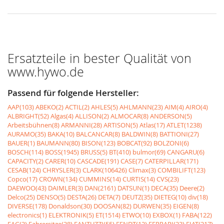
Ersatzteile in bester Qualität von
www.hywo.de
Passend für folgende Hersteller:
AAP(103)
ABEKO(2)
ACTIL(2)
AHLES(5)
AHLMANN(23)
AIM(4)
AIRO(4)
ALBRIGHT(52)
Algas(4)
ALLISON(2)
ALMOCAR(8)
ANDERSON(5)
Arbeitsbühnen(8)
ARMANNI(28)
ARTISON(5)
Atlas(17)
ATLET(1238)
AURAMO(35)
BAKA(10)
BALCANCAR(8)
BALDWIN(8)
BATTIONI(27)
BAUER(1)
BAUMANN(80)
BISON(123)
BOBCAT(92)
BOLZONI(6)
BOSCH(114)
BOSS(1945)
BRUSS(5)
BT(410)
bulmor(69)
CANGARU(6)
CAPACITY(2)
CARER(10)
CASCADE(191)
CASE(7)
CATERPILLAR(171)
CESAB(124)
CHRYSLER(3)
CLARK(106426)
Climax(3)
COMBILIFT(123)
Copco(17)
CROWN(134)
CUMMINS(14)
CURTIS(14)
CVS(23)
DAEWOO(43)
DAIMLER(3)
DAN(2161)
DATSUN(1)
DECA(35)
Deere(2)
Delco(25)
DENSO(5)
DESTA(26)
DETA(7)
DEUTZ(35)
DIETEG(10)
div(18)
DIVERSE(178)
Donaldson(30)
DOOSAN(82)
DURWEN(35)
EIGEN(8)
electronics(1)
ELEKTRONIK(5)
ET(1514)
ETWO(10)
EXBOX(1)
FABA(122)