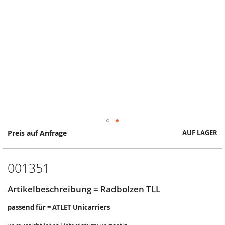
Springe
Preis auf Anfrage
AUF LAGER
zum
Anfang
der
001351
Bildergalerie
Artikelbeschreibung = Radbolzen TLL
passend für = ATLET Unicarriers