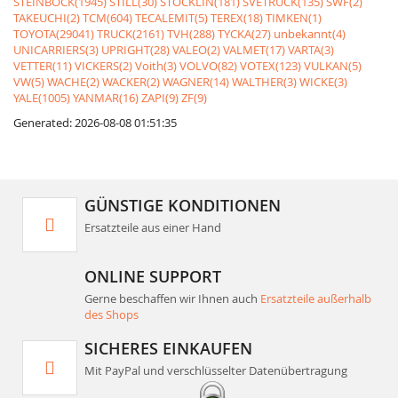
STEINBOCK(1945)
STILL(30)
STÖCKLIN(181)
SVETRUCK(135)
SWF(2)
TAKEUCHI(2)
TCM(604)
TECALEMIT(5)
TEREX(18)
TIMKEN(1)
TOYOTA(29041)
TRUCK(2161)
TVH(288)
TYCKA(27)
unbekannt(4)
UNICARRIERS(3)
UPRIGHT(28)
VALEO(2)
VALMET(17)
VARTA(3)
VETTER(11)
VICKERS(2)
Voith(3)
VOLVO(82)
VOTEX(123)
VULKAN(5)
VW(5)
WACHE(2)
WACKER(2)
WAGNER(14)
WALTHER(3)
WICKE(3)
YALE(1005)
YANMAR(16)
ZAPI(9)
ZF(9)
Generated: 2026-08-08 01:51:35
GÜNSTIGE KONDITIONEN
Ersatzteile aus einer Hand
ONLINE SUPPORT
Gerne beschaffen wir Ihnen auch
Ersatzteile außerhalb
des Shops
SICHERES EINKAUFEN
Mit PayPal und verschlüsselter Datenübertragung