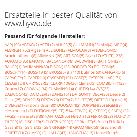
Ersatzteile in bester Qualität von
www.hywo.de
Passend für folgende Hersteller:
AAP(103)
ABEKO(2)
ACTIL(2)
AHLES(5)
AHLMANN(23)
AIM(4)
AIRO(4)
ALBRIGHT(52)
Algas(4)
ALLISON(2)
ALMOCAR(8)
ANDERSON(5)
Arbeitsbühnen(8)
ARMANNI(28)
ARTISON(5)
Atlas(17)
ATLET(1238)
AURAMO(35)
BAKA(10)
BALCANCAR(8)
BALDWIN(8)
BATTIONI(27)
BAUER(1)
BAUMANN(80)
BISON(123)
BOBCAT(92)
BOLZONI(6)
BOSCH(114)
BOSS(1945)
BRUSS(5)
BT(410)
bulmor(69)
CANGARU(6)
CAPACITY(2)
CARER(10)
CASCADE(191)
CASE(7)
CATERPILLAR(171)
CESAB(124)
CHRYSLER(3)
CLARK(106426)
Climax(3)
COMBILIFT(123)
Copco(17)
CROWN(134)
CUMMINS(14)
CURTIS(14)
CVS(23)
DAEWOO(43)
DAIMLER(3)
DAN(2161)
DATSUN(1)
DECA(35)
Deere(2)
Delco(25)
DENSO(5)
DESTA(26)
DETA(7)
DEUTZ(35)
DIETEG(10)
div(18)
DIVERSE(178)
Donaldson(30)
DOOSAN(82)
DURWEN(35)
EIGEN(8)
electronics(1)
ELEKTRONIK(5)
ET(1514)
ETWO(10)
EXBOX(1)
FABA(122)
FAG(3)
Fahrersitze(38)
FANTUZZI(55)
FENDT(12)
FERRARI(23)
FIAT(217)
FILTER(18)
FISCHER(5)
FLÖTZINGER(2)
FORKLIFT(6)
frei(1)
FÜHR(1)
Gasanl(13)
GENIE(33)
GENKINGER(14)
GRAMMER(58)
Graziano(3)
GRIPTECH(7)
HAKO(12)
HALLA(43)
HANGCHA(12)
Hanselifter(6)