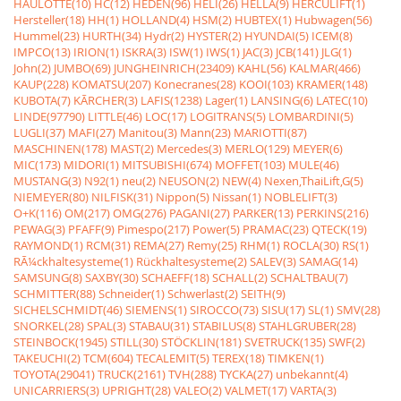
HAULOTTE(10)
HC(12)
HEDEN(96)
HELI(26)
HELLA(9)
HERCULIFT(1)
Hersteller(18)
HH(1)
HOLLAND(4)
HSM(2)
HUBTEX(1)
Hubwagen(56)
Hummel(23)
HURTH(34)
Hydr(2)
HYSTER(2)
HYUNDAI(5)
ICEM(8)
IMPCO(13)
IRION(1)
ISKRA(3)
ISW(1)
IWS(1)
JAC(3)
JCB(141)
JLG(1)
John(2)
JUMBO(69)
JUNGHEINRICH(23409)
KAHL(56)
KALMAR(466)
KAUP(228)
KOMATSU(207)
Konecranes(28)
KOOI(103)
KRAMER(148)
KUBOTA(7)
KÃRCHER(3)
LAFIS(1238)
Lager(1)
LANSING(6)
LATEC(10)
LINDE(97790)
LITTLE(46)
LOC(17)
LOGITRANS(5)
LOMBARDINI(5)
LUGLI(37)
MAFI(27)
Manitou(3)
Mann(23)
MARIOTTI(87)
MASCHINEN(178)
MAST(2)
Mercedes(3)
MERLO(129)
MEYER(6)
MIC(173)
MIDORI(1)
MITSUBISHI(674)
MOFFET(103)
MULE(46)
MUSTANG(3)
N92(1)
neu(2)
NEUSON(2)
NEW(4)
Nexen,ThaiLift,G(5)
NIEMEYER(80)
NILFISK(31)
Nippon(5)
Nissan(1)
NOBLELIFT(3)
O+K(116)
OM(217)
OMG(276)
PAGANI(27)
PARKER(13)
PERKINS(216)
PEWAG(3)
PFAFF(9)
Pimespo(217)
Power(5)
PRAMAC(23)
QTECK(19)
RAYMOND(1)
RCM(31)
REMA(27)
Remy(25)
RHM(1)
ROCLA(30)
RS(1)
RÃ¼ckhaltesysteme(1)
Rückhaltesysteme(2)
SALEV(3)
SAMAG(14)
SAMSUNG(8)
SAXBY(30)
SCHAEFF(18)
SCHALL(2)
SCHALTBAU(7)
SCHMITTER(88)
Schneider(1)
Schwerlast(2)
SEITH(9)
SICHELSCHMIDT(46)
SIEMENS(1)
SIROCCO(73)
SISU(17)
SL(1)
SMV(28)
SNORKEL(28)
SPAL(3)
STABAU(31)
STABILUS(8)
STAHLGRUBER(28)
STEINBOCK(1945)
STILL(30)
STÖCKLIN(181)
SVETRUCK(135)
SWF(2)
TAKEUCHI(2)
TCM(604)
TECALEMIT(5)
TEREX(18)
TIMKEN(1)
TOYOTA(29041)
TRUCK(2161)
TVH(288)
TYCKA(27)
unbekannt(4)
UNICARRIERS(3)
UPRIGHT(28)
VALEO(2)
VALMET(17)
VARTA(3)