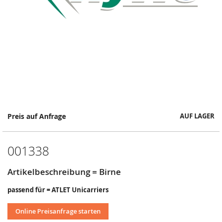
Springe
Preis auf Anfrage
AUF LAGER
zum
Anfang
der
001338
Bildergalerie
Artikelbeschreibung = Birne
passend für = ATLET Unicarriers
Online Preisanfrage starten