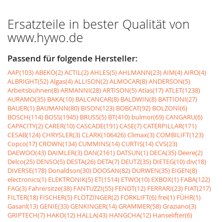
Ersatzteile in bester Qualität von
www.hywo.de
Passend für folgende Hersteller:
AAP(103)
ABEKO(2)
ACTIL(2)
AHLES(5)
AHLMANN(23)
AIM(4)
AIRO(4)
ALBRIGHT(52)
Algas(4)
ALLISON(2)
ALMOCAR(8)
ANDERSON(5)
Arbeitsbühnen(8)
ARMANNI(28)
ARTISON(5)
Atlas(17)
ATLET(1238)
AURAMO(35)
BAKA(10)
BALCANCAR(8)
BALDWIN(8)
BATTIONI(27)
BAUER(1)
BAUMANN(80)
BISON(123)
BOBCAT(92)
BOLZONI(6)
BOSCH(114)
BOSS(1945)
BRUSS(5)
BT(410)
bulmor(69)
CANGARU(6)
CAPACITY(2)
CARER(10)
CASCADE(191)
CASE(7)
CATERPILLAR(171)
CESAB(124)
CHRYSLER(3)
CLARK(106426)
Climax(3)
COMBILIFT(123)
Copco(17)
CROWN(134)
CUMMINS(14)
CURTIS(14)
CVS(23)
DAEWOO(43)
DAIMLER(3)
DAN(2161)
DATSUN(1)
DECA(35)
Deere(2)
Delco(25)
DENSO(5)
DESTA(26)
DETA(7)
DEUTZ(35)
DIETEG(10)
div(18)
DIVERSE(178)
Donaldson(30)
DOOSAN(82)
DURWEN(35)
EIGEN(8)
electronics(1)
ELEKTRONIK(5)
ET(1514)
ETWO(10)
EXBOX(1)
FABA(122)
FAG(3)
Fahrersitze(38)
FANTUZZI(55)
FENDT(12)
FERRARI(23)
FIAT(217)
FILTER(18)
FISCHER(5)
FLÖTZINGER(2)
FORKLIFT(6)
frei(1)
FÜHR(1)
Gasanl(13)
GENIE(33)
GENKINGER(14)
GRAMMER(58)
Graziano(3)
GRIPTECH(7)
HAKO(12)
HALLA(43)
HANGCHA(12)
Hanselifter(6)