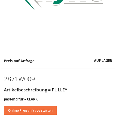
Springe
Preis auf Anfrage
AUF LAGER
zum
Anfang
der
2871W009
Bildergalerie
Artikelbeschreibung = PULLEY
passend für = CLARK
Online Preisanfrage starten