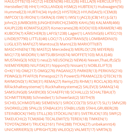
HAULOTTE(10)
HC(12)
HEDEN(96)
HELI(26)
HELLA(9)
HERCULIFT(1)
Hersteller(18)
HH(1)
HOLLAND(4)
HSM(2)
HUBTEX(1)
Hubwagen(56)
Hummel(23)
HURTH(34)
Hydr(2)
HYSTER(2)
HYUNDAI(5)
ICEM(8)
IMPCO(13)
IRION(1)
ISKRA(3)
ISW(1)
IWS(1)
JAC(3)
JCB(141)
JLG(1)
John(2)
JUMBO(69)
JUNGHEINRICH(23409)
KAHL(56)
KALMAR(466)
KAUP(228)
KOMATSU(207)
Konecranes(28)
KOOI(103)
KRAMER(148)
KUBOTA(7)
KÃRCHER(3)
LAFIS(1238)
Lager(1)
LANSING(6)
LATEC(10)
LINDE(97790)
LITTLE(46)
LOC(17)
LOGITRANS(5)
LOMBARDINI(5)
LUGLI(37)
MAFI(27)
Manitou(3)
Mann(23)
MARIOTTI(87)
MASCHINEN(178)
MAST(2)
Mercedes(3)
MERLO(129)
MEYER(6)
MIC(173)
MIDORI(1)
MITSUBISHI(674)
MOFFET(103)
MULE(46)
MUSTANG(3)
N92(1)
neu(2)
NEUSON(2)
NEW(4)
Nexen,ThaiLift,G(5)
NIEMEYER(80)
NILFISK(31)
Nippon(5)
Nissan(1)
NOBLELIFT(3)
O+K(116)
OM(217)
OMG(276)
PAGANI(27)
PARKER(13)
PERKINS(216)
PEWAG(3)
PFAFF(9)
Pimespo(217)
Power(5)
PRAMAC(23)
QTECK(19)
RAYMOND(1)
RCM(31)
REMA(27)
Remy(25)
RHM(1)
ROCLA(30)
RS(1)
RÃ¼ckhaltesysteme(1)
Rückhaltesysteme(2)
SALEV(3)
SAMAG(14)
SAMSUNG(8)
SAXBY(30)
SCHAEFF(18)
SCHALL(2)
SCHALTBAU(7)
SCHMITTER(88)
Schneider(1)
Schwerlast(2)
SEITH(9)
SICHELSCHMIDT(46)
SIEMENS(1)
SIROCCO(73)
SISU(17)
SL(1)
SMV(28)
SNORKEL(28)
SPAL(3)
STABAU(31)
STABILUS(8)
STAHLGRUBER(28)
STEINBOCK(1945)
STILL(30)
STÖCKLIN(181)
SVETRUCK(135)
SWF(2)
TAKEUCHI(2)
TCM(604)
TECALEMIT(5)
TEREX(18)
TIMKEN(1)
TOYOTA(29041)
TRUCK(2161)
TVH(288)
TYCKA(27)
unbekannt(4)
UNICARRIERS(3)
UPRIGHT(28)
VALEO(2)
VALMET(17)
VARTA(3)